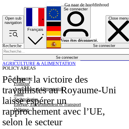
Ga naar de hoofdinhoud
Se connecter
Open sub
Close menu
English
navigation
Français
Deutsch
Vous êtes déconnecté.
Recherche
Se connecter
Español
Lumières éteintes
Se connecter
Rapporteur
Politique
Économie
Newsletters
Evénements
Em
AGRICULTURE & ALIMENTATION
POLICY AREAS
Pêche : la victoire des
Economie
Politique
travaillistes au Royaume-Uni
Agriculture et Alimentation
Santé
laisse espérer un
Technologies
Energie, Environnement et Transport
rapprochement avec l’UE,
Défense
selon le secteur