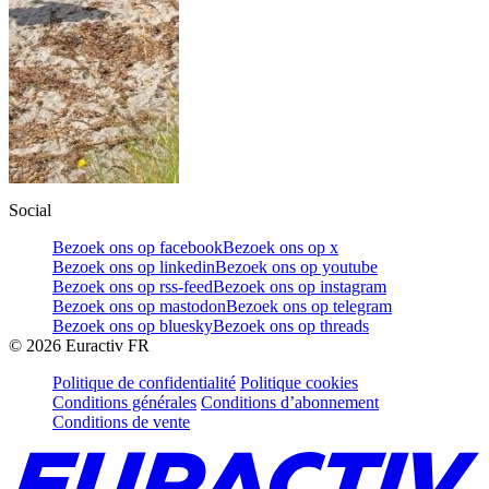
Social
Bezoek ons op facebook
Bezoek ons op x
Bezoek ons op linkedin
Bezoek ons op youtube
Bezoek ons op rss-feed
Bezoek ons op instagram
Bezoek ons op mastodon
Bezoek ons op telegram
Bezoek ons op bluesky
Bezoek ons op threads
©
2026
Euractiv FR
Politique de confidentialité
Politique cookies
Conditions générales
Conditions d’abonnement
Conditions de vente