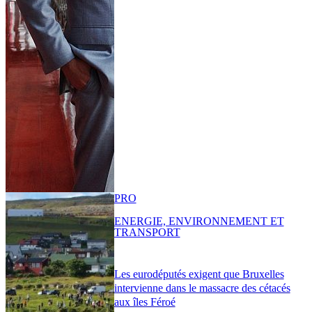
PRO
ENERGIE, ENVIRONNEMENT ET
TRANSPORT
Les eurodéputés exigent que Bruxelles
intervienne dans le massacre des cétacés
aux îles Féroé