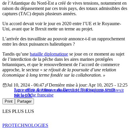
de l’Atlantique du Nord-Est a créé de vives tensions, notamment en
raison du dépassement par ces trois pays, des totaux admissibles des
captures (TAC) depuis plusieurs années.
Un accord devait voir le jour en 2020 entre l’UE et le Royaume-
Uni, avant que le Brexit mette un terme au projet.
L’arrivée des travailliste au pouvoir annonce-t-il un rapprochement
entre les deux puissances halieutiques ?
Tandis qu’une
bataille diplomatique
se joue en ce moment au sujet
de l’interdiction de la pêche dans les aires marines protégées
britanniques, et que le renouvellement de l’accord de commerce
approche, le secteur «
se réjouit de la poursuite d’une relation
économique à long terme fondée sur la collaboration. »
Jul 10, 2024 - 06:47
Dernière mise à jour: Apr 10, 2025 - 12:25
Les « effets dominos » du Brexit se font toujours sentir
Agriculture & Alimentation
accord UE-Royaume-Uni
Brexit
sur la pêche française
Pêche
UK
Print
Partager
LES PLUS LUS
PRO
TECHNOLOGIES