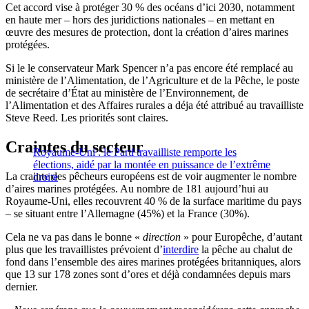
Cet accord vise à protéger 30 % des océans d’ici 2030, notamment
en haute mer – hors des juridictions nationales – en mettant en
œuvre des mesures de protection, dont la création d’aires marines
protégées.
Si le le conservateur Mark Spencer n’a pas encore été remplacé au
ministère de l’Alimentation, de l’Agriculture et de la Pêche, le poste
de secrétaire d’État au ministère de l’Environnement, de
l’Alimentation et des Affaires rurales a déja été attribué au travailliste
Steve Reed. Les priorités sont claires.
Craintes du secteur
Royaume-Uni : le Parti travailliste remporte les
élections, aidé par la montée en puissance de l’extrême
La crainte des pêcheurs européens est de voir augmenter le nombre
droite
d’aires marines protégées. Au nombre de 181 aujourd’hui au
Royaume-Uni, elles recouvrent 40 % de la surface maritime du pays
– se situant entre l’Allemagne (45%) et la France (30%).
Cela ne va pas dans le bonne «
direction
» pour Europêche, d’autant
plus que les travaillistes prévoient d’
interdire
la pêche au chalut de
fond dans l’ensemble des aires marines protégées britanniques, alors
que 13 sur 178 zones sont d’ores et déjà condamnées depuis mars
dernier.