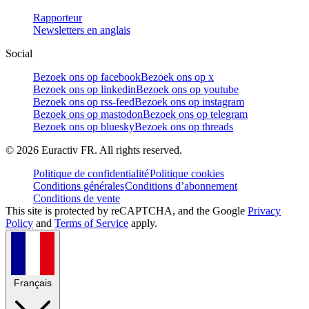
Rapporteur
Newsletters en anglais
Social
Bezoek ons op facebook
Bezoek ons op x
Bezoek ons op linkedin
Bezoek ons op youtube
Bezoek ons op rss-feed
Bezoek ons op instagram
Bezoek ons op mastodon
Bezoek ons op telegram
Bezoek ons op bluesky
Bezoek ons op threads
©
2026
Euractiv FR. All rights reserved.
Politique de confidentialité
Politique cookies
Conditions générales
Conditions d’abonnement
Conditions de vente
This site is protected by reCAPTCHA, and the Google
Privacy
Policy
and
Terms of Service
apply.
Français