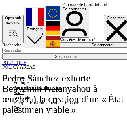
Ga naar de hoofdinhoud
Se connecter
Open sub
Close menu
English
navigation
Français
Deutsch
Vous êtes déconnecté.
Recherche
Se connecter
Español
Lumières éteintes
Se connecter
Rapporteur
Politique
Économie
Newsletters
Evénements
Em
POLITIQUE
POLICY AREAS
Pedro Sánchez exhorte
Economie
Politique
Benyamin Netanyahou à
Agriculture et Alimentation
Santé
œuvrer à la création d’un « État
Technologies
Energie, Environnement et Transport
palestinien viable »
Défense