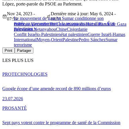
López, porte-parole du PSOE au Parlement.
Nov 24, 2023 -
Dernière mise à jour: May 6, 2024 -
Le mouvement de gauche Sumar conditionne son
07:59
18:53
entrée au gouvernement à la reconnaissance d’un « État
Politique
Alexander De Croo
attaque du Hamas
Bande de Gaza
palestinien »
Benyamin Netanyahou
Chine
Cisjordanie
Conflit Israélo-Palestinien
état palestinien
Guerre Israël-Hamas
International
Moyen-Orient
Palestine
Pedro Sánchez
Sumar
terrorisme
Print
Partager
LES PLUS LUS
PRO
TECHNOLOGIES
Google écope d’une amende record de 890 millions d’euros
23.07.2026
PRO
SANTÉ
Sept pays votent contre le programme de santé de la Commission