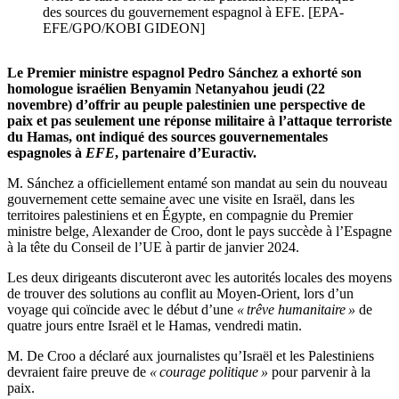
des sources du gouvernement espagnol à EFE. [EPA-
EFE/GPO/KOBI GIDEON]
Le Premier ministre espagnol Pedro Sánchez a exhorté son
homologue israélien Benyamin Netanyahou jeudi (22
novembre) d’offrir au peuple palestinien une perspective de
paix et pas seulement une réponse militaire à l’attaque terroriste
du Hamas, ont indiqué des sources gouvernementales
espagnoles à
EFE
, partenaire d’Euractiv.
M. Sánchez a officiellement entamé son mandat au sein du nouveau
gouvernement cette semaine avec une visite en Israël, dans les
territoires palestiniens et en Égypte, en compagnie du Premier
ministre belge, Alexander de Croo, dont le pays succède à l’Espagne
à la tête du Conseil de l’UE à partir de janvier 2024.
Les deux dirigeants discuteront avec les autorités locales des moyens
de trouver des solutions au conflit au Moyen-Orient, lors d’un
voyage qui coïncide avec le début d’une
« trêve humanitaire »
de
quatre jours entre Israël et le Hamas, vendredi matin.
M. De Croo a déclaré aux journalistes qu’Israël et les Palestiniens
devraient faire preuve de
« courage politique »
pour parvenir à la
paix.