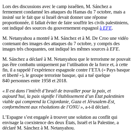
Lors des discussions avec le camp israélien, M. Sánchez a
fermement condamné les attaques du Hamas du 7 octobre, mais a
insisté sur le fait que si Israël devait donner une réponse
proportionnée, il fallait éviter de faire souffrir les civils palestiniens,
ont indiqué des sources du gouvernement espagnol
à
EFE
.
M. Netanyahou a montré à M. Sánchez et à M. De Croo une vidéo
contenant des images des attaques du 7 octobre, y compris des
images très choquantes, ont indiqué les mêmes sources à
EFE
.
M. Sánchez a déclaré à M. Netanyahou que le terrorisme ne pouvait
pas être combattu uniquement par l’utilisation de la force et, à cette
fin, il a rappelé l’expérience espagnole contre l’ETA (« Pays basque
et liberté »), le groupe terroriste basque, qui a tué quelque
840 personnes entre 1958 et 2018.
« Il est dans l’intérêt d’Israël de travailler pour la paix, et
aujourd’hui, la paix signifie l’établissement d’un État palestinien
viable qui comprend la Cisjordanie, Gaza et Jérusalem-Est,
conformément aux résolutions de l’ONU »
, a-t-il déclaré.
L’Espagne s’est engagée à trouver une solution au conflit qui
envisage la coexistence des deux États, Israël et la Palestine, a
déclaré M. Sánchez à M. Netanyahou.