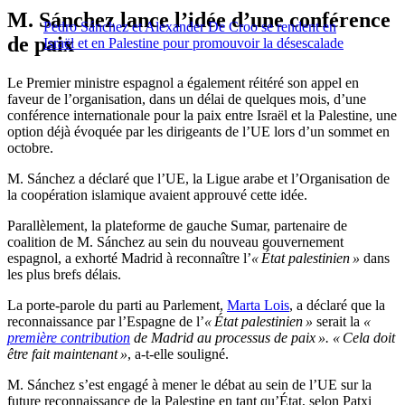
M. Sánchez lance l’idée d’une conférence
Pedro Sánchez et Alexander De Croo se rendent en
de paix
Israël et en Palestine pour promouvoir la désescalade
Le Premier ministre espagnol a également réitéré son appel en
faveur de l’organisation, dans un délai de quelques mois, d’une
conférence internationale pour la paix entre Israël et la Palestine, une
option déjà évoquée par les dirigeants de l’UE lors d’un sommet en
octobre.
M. Sánchez a déclaré que l’UE, la Ligue arabe et l’Organisation de
la coopération islamique avaient approuvé cette idée.
Parallèlement, la plateforme de gauche Sumar, partenaire de
coalition de M. Sánchez au sein du nouveau gouvernement
espagnol, a exhorté Madrid à reconnaître l’
« État palestinien »
dans
les plus brefs délais.
La porte-parole du parti au Parlement,
Marta Lois
, a déclaré que la
reconnaissance par l’Espagne de l’
« État palestinien »
serait la
«
première contribution
de Madrid au processus de paix ». « Cela doit
être fait maintenant »
, a-t-elle souligné.
M. Sánchez s’est engagé à mener le débat au sein de l’UE sur la
future reconnaissance de la Palestine en tant qu’État, selon Patxi