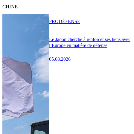
CHINE
PRO
DÉFENSE
Le Japon cherche à renforcer ses liens avec
l’Europe en matière de défense
05.08.2026