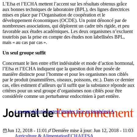
L’Efsa et l’ECHA mettent l’accent sur les résultats obtenus grâce
aux bonnes techniques de laboratoire (BPL), des lignes directrices
mises en place par l’Organisation de coopération et le
développement économiques (OCDE). Un point dénoncé par de
nombreuses associations, qui déplorent un cadre très rigide, et peu
favorable aux études académiques. Les deux organismes n’excluent
toutefois pas la prise en compte des études non labellisées BPL,
mais « au cas par cas ».
Un seul groupe suffit
Concernant le lien entre effet indésirable et mode d’action hormonal,
l’Efsa et l’ECHA indiquent que la question doit être posée de
manière distincte pour l’homme et pour les organismes non ciblés
par le produit (mammifères, oiseaux, poissons, etc.). Dans ce dernier
cas, elles estiment d’ailleurs qu’il suffit que la substance réponde aux
critères pour un seul groupe d’organismes non ciblés pour être
considérée comme un perturbateur endocrinien à part entière.
Les eurodéputés restent timides face au bisphénol A
Jun 12, 2018 - 11:01
Dernière mise à jour: Jun 12, 2018 - 11:03
Agriculture & Alimentation
ECHA
EFSA