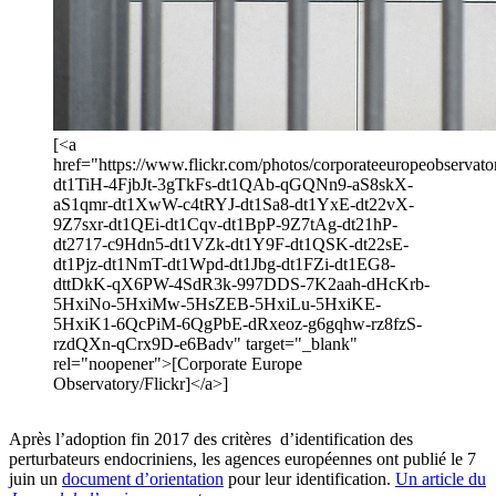
[<a
href="https://www.flickr.com/photos/corporateeuropeobservato
dt1TiH-4FjbJt-3gTkFs-dt1QAb-qGQNn9-aS8skX-
aS1qmr-dt1XwW-c4tRYJ-dt1Sa8-dt1YxE-dt22vX-
9Z7sxr-dt1QEi-dt1Cqv-dt1BpP-9Z7tAg-dt21hP-
dt2717-c9Hdn5-dt1VZk-dt1Y9F-dt1QSK-dt22sE-
dt1Pjz-dt1NmT-dt1Wpd-dt1Jbg-dt1FZi-dt1EG8-
dttDkK-qX6PW-4SdR3k-997DDS-7K2aah-dHcKrb-
5HxiNo-5HxiMw-5HsZEB-5HxiLu-5HxiKE-
5HxiK1-6QcPiM-6QgPbE-dRxeoz-g6gqhw-rz8fzS-
rzdQXn-qCrx9D-e6Badv" target="_blank"
rel="noopener">[Corporate Europe
Observatory/Flickr]</a>]
Après l’adoption fin 2017 des critères d’identification des
perturbateurs endocriniens, les agences européennes ont publié le 7
juin un
document d’orientation
pour leur identification.
Un article du