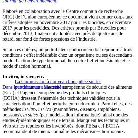
Journal de l’environnement
.
Elaboré en collaboration avec le Centre commun de recherche
(JRC) de l’Union européenne, ce document vient donner corps aux
critères adoptés en novembre 2017 pour les biocides, en décembre
2017 pour les pesticides. Des critères promis par Bruxelles pour
décembre 2013, finalement adoptés avec près de quatre ans de
retard, sur fond de fortes pressions de l’industrie.
Selon ces critères, un perturbateur endocrinien doit répondre à trois
conditions : effet indésirable chez un organisme ou ses descendants,
mode d’action de type hormonal, lien entre l’effet indésirable et le
mode d’action hormonal.
In vitro, in vivo, etc.
La Commission à nouveau houspillée sur les
Dans leur document
perturbateurs endocriniens
, l’autorité européenne de sécurité des aliments
(Efsa) et l’agence européenne des produits chimiques
(ECHA) dressent l’ensemble des techniques validées pour la
caractérisation d’un effet perturbateur endocrinien. Parmi elles, des
méthodes
in vitro
,
in vivo
(mammifères, oiseaux, amphibiens,
poissons),
in silico
(par modélisation informatique), ainsi que des
études épidémiologiques et de terrain. Manquent les techniques in
vivo sur les reptiles et les invertébrés, dont l’Efsa et l’ECHA
recommandent de mieux connaître les mécanismes hormonaux.