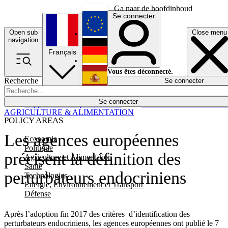
Ga naar de hoofdinhoud
Se connecter
Open sub
Close menu
English
navigation
Français
Deutsch
Vous êtes déconnecté.
Recherche
Se connecter
Español
Lumières éteintes
Se connecter
Rapporteur
Politique
Économie
Newsletters
Evénements
Em
AGRICULTURE & ALIMENTATION
POLICY AREAS
Les agences européennes
Economie
Politique
précisent la définition des
Agriculture et Alimentation
Santé
perturbateurs endocriniens
Technologies
Energie, Environnement et Transport
Défense
Après l’adoption fin 2017 des critères d’identification des
perturbateurs endocriniens, les agences européennes ont publié le 7