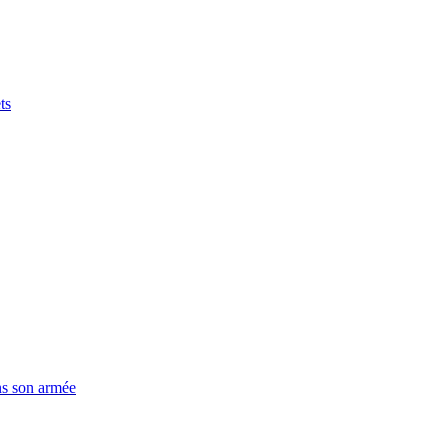
ts
ns son armée