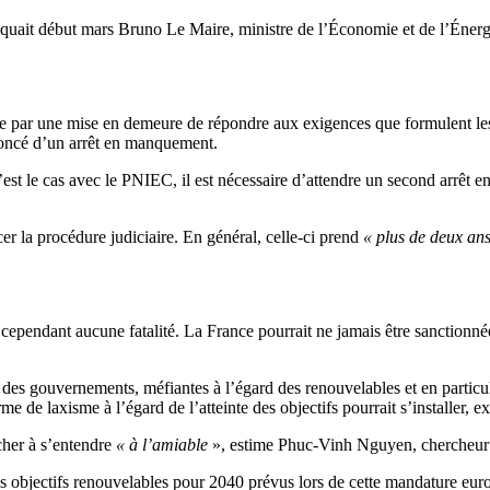
iquait début mars Bruno Le Maire, ministre de l’Économie et de l’Énerg
te par une mise en demeure de répondre aux exigences que formulent les 
noncé d’un arrêt en manquement.
t le cas avec le PNIEC, il est nécessaire d’attendre un second arrêt e
r la procédure judiciaire. En général, celle-ci prend
« plus de deux an
a cependant aucune fatalité.
La France pourrait ne jamais être sanctionn
 des gouvernements, méfiantes à l’égard des renouvelables et en particu
e de laxisme à l’égard de l’atteinte des objectifs pourrait s’installer, e
cher à s’entendre
« à l’amiable
», estime Phuc-Vinh Nguyen, chercheur e
r les objectifs renouvelables pour 2040 prévus lors de cette mandature e