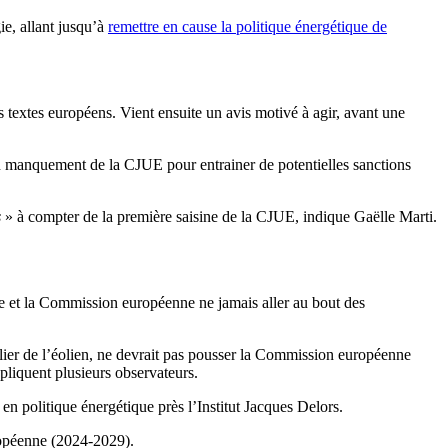
ie, allant jusqu’à
remettre en cause la politique énergétique de
textes européens. Vient ensuite un avis motivé à agir, avant une
n manquement de la CJUE pour entrainer de potentielles sanctions
s
» à compter de la première saisine de la CJUE, indique Gaëlle Marti.
ée et la Commission européenne ne jamais aller au bout des
lier de l’éolien, ne devrait pas pousser la Commission européenne
xpliquent plusieurs observateurs.
n politique énergétique près l’Institut Jacques Delors.
uropéenne (2024-2029).