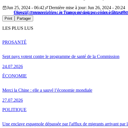
Jun 25, 2024 - 06:42
Dernière mise à jour: Jun 26, 2024 - 20:24
Objectifs renouvelables : la France ne doit pas céder à Bruxelles
Energie, Environnement et Transport
énergies renouvelables
PN
Print
Partager
LES PLUS LUS
PRO
SANTÉ
Sept pays votent contre le programme de santé de la Commission
24.07.2026
ÉCONOMIE
Merci la Chine : elle a sauvé l’économie mondiale
27.07.2026
POLITIQUE
Une enclave espagnole dépassée par l'afflux de migrants arrivant par 