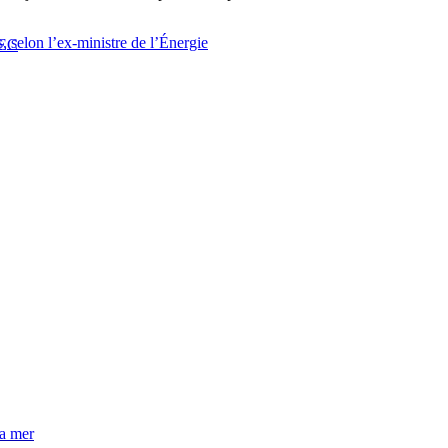
, selon l’ex-ministre de l’Énergie
EC
la mer