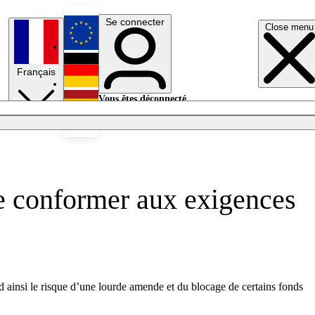
Se connecter
Close menu
English
Français
Deutsch
Vous êtes déconnecté.
Se connecter
Español
Lumières éteintes
 se conformer aux exigences
d ainsi le risque d’une lourde amende et du blocage de certains fonds