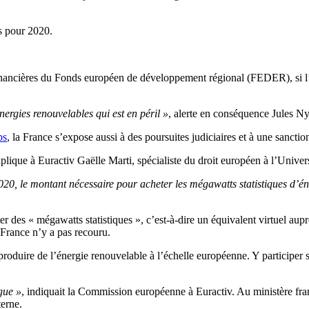
xés pour 2020.
es financières du Fonds européen de développement régional (FEDER), si 
nergies renouvelables qui est en péril »
, alerte en conséquence Jules N
ps
, la France s’expose aussi à des poursuites judiciaires et à une sanctio
xplique à Euractiv Gaëlle Marti, spécialiste du droit européen à l’Univ
2020, le montant nécessaire pour acheter les mégawatts statistiques d’én
heter des « mégawatts statistiques », c’est-à-dire un équivalent virtuel 
a France n’y a pas recouru.
roduire de l’énergie renouvelable à l’échelle européenne. Y participer se
gue »
, indiquait la Commission européenne à Euractiv. Au ministère fra
terne.