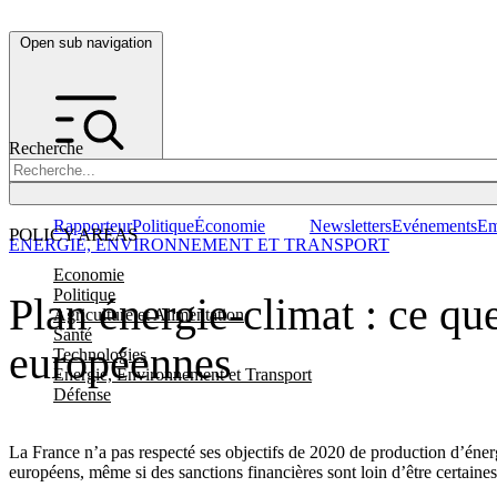
Open sub navigation
Recherche
Rapporteur
Politique
Économie
Newsletters
Evénements
Em
POLICY AREAS
ENERGIE, ENVIRONNEMENT ET TRANSPORT
Economie
Politique
Plan énergie-climat : ce qu
Agriculture et Alimentation
Santé
européennes
Technologies
Energie, Environnement et Transport
Défense
La France n’a pas respecté ses objectifs de 2020 de production d’énerg
européens, même si des sanctions financières sont loin d’être certaines