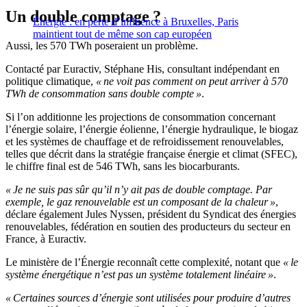
Un double comptage ?
Énergie : en perte d’influence à Bruxelles, Paris
maintient tout de même son cap européen
Aussi, les 570 TWh poseraient un problème.
Contacté par Euractiv, Stéphane His, consultant indépendant en
politique climatique,
« ne voit pas comment on peut arriver à 570
TWh de consommation sans double compte »
.
Si l’on additionne les projections de consommation concernant
l’énergie solaire, l’énergie éolienne, l’énergie hydraulique, le biogaz
et les systèmes de chauffage et de refroidissement renouvelables,
telles que décrit dans la stratégie française énergie et climat (SFEC),
le chiffre final est de 546 TWh, sans les biocarburants.
« Je ne suis pas sûr qu’il n’y ait pas de double comptage. Par
exemple, le gaz renouvelable est un composant de la chaleur »
,
déclare également Jules Nyssen, président du Syndicat des énergies
renouvelables, fédération en soutien des producteurs du secteur en
France, à Euractiv.
Le ministère de l’Énergie reconnaît cette complexité, notant que
« le
système énergétique n’est pas un système totalement linéaire »
.
« Certaines sources d’énergie sont utilisées pour produire d’autres