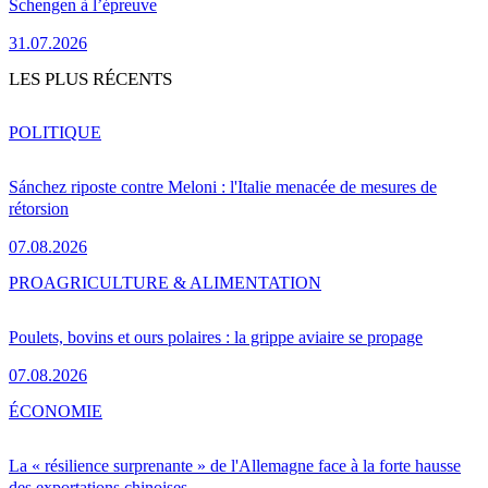
Schengen à l’épreuve
31.07.2026
LES PLUS RÉCENTS
POLITIQUE
Sánchez riposte contre Meloni : l'Italie menacée de mesures de
rétorsion
07.08.2026
PRO
AGRICULTURE & ALIMENTATION
Poulets, bovins et ours polaires : la grippe aviaire se propage
07.08.2026
ÉCONOMIE
La « résilience surprenante » de l'Allemagne face à la forte hausse
des exportations chinoises