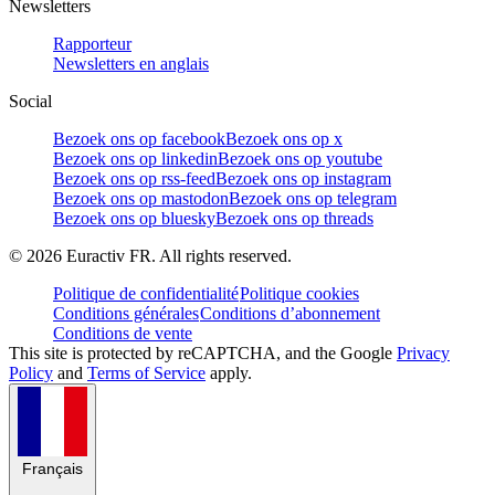
Newsletters
Rapporteur
Newsletters en anglais
Social
Bezoek ons op facebook
Bezoek ons op x
Bezoek ons op linkedin
Bezoek ons op youtube
Bezoek ons op rss-feed
Bezoek ons op instagram
Bezoek ons op mastodon
Bezoek ons op telegram
Bezoek ons op bluesky
Bezoek ons op threads
©
2026
Euractiv FR. All rights reserved.
Politique de confidentialité
Politique cookies
Conditions générales
Conditions d’abonnement
Conditions de vente
This site is protected by reCAPTCHA, and the Google
Privacy
Policy
and
Terms of Service
apply.
Français