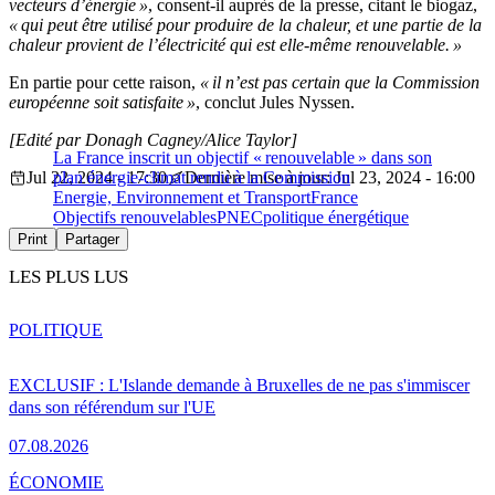
vecteurs d’énergie »
, consent-il auprès de la presse, citant le biogaz,
« qui peut être utilisé pour produire de la chaleur, et une partie de la
chaleur provient de l’électricité qui est elle-même renouvelable. »
En partie pour cette raison,
« il n’est pas certain que la Commission
européenne soit satisfaite »
, conclut Jules Nyssen.
[Edité par Donagh Cagney/Alice Taylor]
La France inscrit un objectif « renouvelable » dans son
Jul 22, 2024 - 17:30
plan énergie-climat rendu à la Commission
Dernière mise à jour: Jul 23, 2024 - 16:00
Energie, Environnement et Transport
France
Objectifs renouvelables
PNEC
politique énergétique
Print
Partager
LES PLUS LUS
POLITIQUE
EXCLUSIF : L'Islande demande à Bruxelles de ne pas s'immiscer
dans son référendum sur l'UE
07.08.2026
ÉCONOMIE