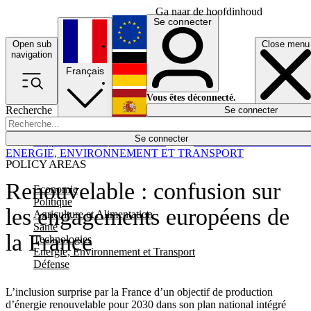
Ga naar de hoofdinhoud
Se connecter
Open sub
Close menu
English
navigation
Français
Deutsch
Vous êtes déconnecté.
Recherche
Se connecter
Español
Lumières éteintes
Se connecter
Rapporteur
Politique
Économie
Newsletters
Evénements
Em
ENERGIE, ENVIRONNEMENT ET TRANSPORT
POLICY AREAS
Renouvelable : confusion sur
Economie
Politique
les engagements européens de
Agriculture et Alimentation
Santé
la France
Technologies
Energie, Environnement et Transport
Défense
L’inclusion surprise par la France d’un objectif de production
d’énergie renouvelable pour 2030 dans son plan national intégré