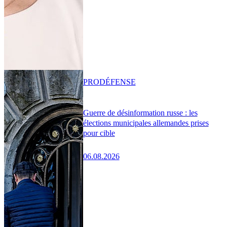
PRO
DÉFENSE
Guerre de désinformation russe : les
élections municipales allemandes prises
pour cible
06.08.2026