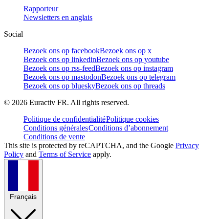
Rapporteur
Newsletters en anglais
Social
Bezoek ons op facebook
Bezoek ons op x
Bezoek ons op linkedin
Bezoek ons op youtube
Bezoek ons op rss-feed
Bezoek ons op instagram
Bezoek ons op mastodon
Bezoek ons op telegram
Bezoek ons op bluesky
Bezoek ons op threads
©
2026
Euractiv FR. All rights reserved.
Politique de confidentialité
Politique cookies
Conditions générales
Conditions d’abonnement
Conditions de vente
This site is protected by reCAPTCHA, and the Google
Privacy
Policy
and
Terms of Service
apply.
Français