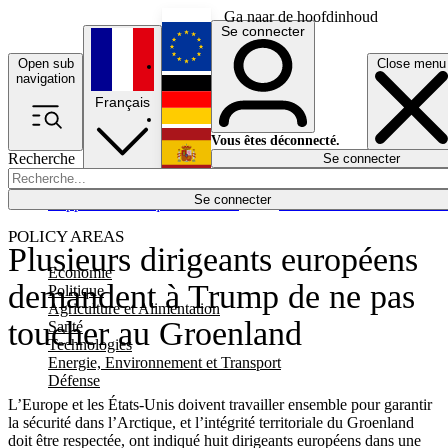
Ga naar de hoofdinhoud
Se connecter
Open sub
Close menu
English
navigation
Français
Deutsch
Vous êtes déconnecté.
Recherche
Se connecter
Español
Lumières éteintes
Se connecter
Rapporteur
Politique
Économie
Newsletters
Evénements
Em
POLICY AREAS
Plusieurs dirigeants européens
Economie
demandent à Trump de ne pas
Politique
Agriculture et Alimentation
toucher au Groenland
Santé
Technologies
Energie, Environnement et Transport
Défense
L’Europe et les États-Unis doivent travailler ensemble pour garantir
la sécurité dans l’Arctique, et l’intégrité territoriale du Groenland
doit être respectée, ont indiqué huit dirigeants européens dans une