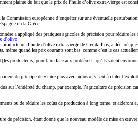
nt plainte du fait que le prix de l’huile d’olive extra-vierge est con
a Commission européenne d’enquêter sur une éventuelle perturbation du m
’Espagne ou la Grèce.
nnèse a appliqué des pratiques agricoles de précision pour réduire les 
e d’olive
oducteurs d’huile d’olive extra-vierge de Geraki Ilias, a déclaré que se
outs, même quand les prix courants sont bas, comme c’est le cas actuelle
nt [les producteurs] pour faire face aux problèmes, qu’ils soient enviro
artent du principe de « faire plus avec moins », visent à cibler l’exploita
ndus sur l’entièreté du champ, par exemple, l’agriculture de précision ca
ments ou de réduire les coûts de production à long terme, et aideront aus
ure de précision, étant donné que le nouveau modèle de mise en œuvre de