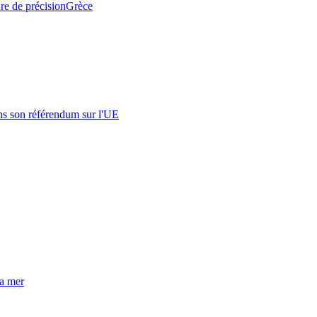
ure de précision
Grèce
s son référendum sur l'UE
la mer