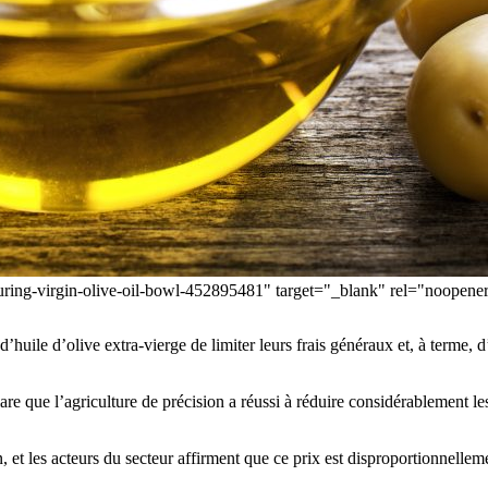
uring-virgin-olive-oil-bowl-452895481" target="_blank" rel="noopener
’huile d’olive extra-vierge de limiter leurs frais généraux et, à terme, 
are que l’agriculture de précision a réussi à réduire considérablement les
 et les acteurs du secteur affirment que ce prix est disproportionnelleme