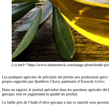
[<a href="https://www.shutterstock.com/image-photo/bottle-po
Les pratiques agricoles de précision ont permis aux producteurs grecs d
propos rapportés par
Ypaithros Chora
, partenaire d’
Euractiv Grèce
.
Dans un rapport, le journal spécialisé dans les questions agricoles décl
grecque, tout en augmentant la qualité du produit.
Le faible prix de l’huile d’olive grecque a mis ce marché sous pression,