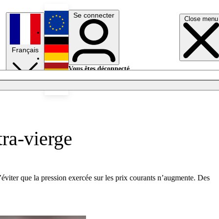
Se connecter
Close menu
English
Français
Deutsch
Vous êtes déconnecté.
Se connecter
Español
Lumières éteintes
tra-vierge
d’éviter que la pression exercée sur les prix courants n’augmente. Des