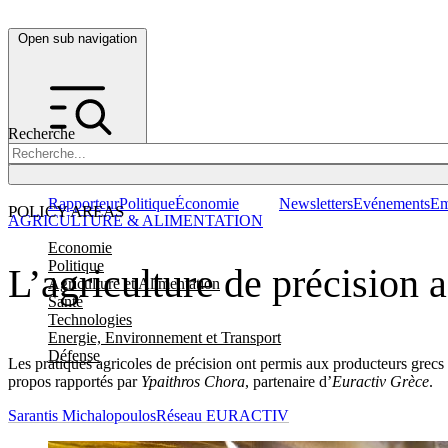
Open sub navigation
Recherche
Rapporteur
Politique
Économie
Newsletters
Evénements
Em
POLICY AREAS
AGRICULTURE & ALIMENTATION
Economie
Politique
L’agriculture de précision a
Agriculture et Alimentation
Santé
Technologies
Energie, Environnement et Transport
Défense
Les pratiques agricoles de précision ont permis aux producteurs grecs d
propos rapportés par
Ypaithros Chora
, partenaire d’
Euractiv Grèce
.
Sarantis Michalopoulos
Réseau EURACTIV