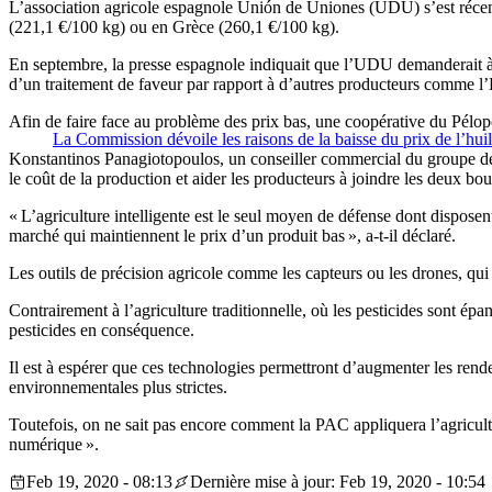
L’association agricole espagnole Unión de Uniones (UDU) s’est récemme
(221,1 €/100 kg) ou en Grèce (260,1 €/100 kg).
En septembre, la presse espagnole indiquait que l’UDU demanderait à l
d’un traitement de faveur par rapport à d’autres producteurs comme l
Afin de faire face au problème des prix bas, une coopérative du Pélopo
La Commission dévoile les raisons de la baisse du prix de l’huil
Konstantinos Panagiotopoulos, un conseiller commercial du groupe de pr
le coût de la production et aider les producteurs à joindre les deux b
« L’agriculture intelligente est le seul moyen de défense dont dispose
marché qui maintiennent le prix d’un produit bas », a-t-il déclaré.
Les outils de précision agricole comme les capteurs ou les drones, qui p
Contrairement à l’agriculture traditionnelle, où les pesticides sont épa
pesticides en conséquence.
Il est à espérer que ces technologies permettront d’augmenter les rende
environnementales plus strictes.
Toutefois, on ne sait pas encore comment la PAC appliquera l’agricult
numérique ».
Feb 19, 2020 - 08:13
Dernière mise à jour: Feb 19, 2020 - 10:54