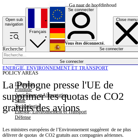
Ga naar de hoofdinhoud
Se connecter
Open sub
Close menu
English
navigation
Français
Deutsch
Vous êtes déconnecté.
Recherche
Se connecter
Español
Lumières éteintes
Se connecter
Rapporteur
Politique
Économie
Newsletters
Evénements
Em
ENERGIE, ENVIRONNEMENT ET TRANSPORT
POLICY AREAS
La Pologne presse l'UE de
Economie
Politique
supprimer les quotas de CO2
Agriculture et Alimentation
Santé
gratuits des avions
Technologies
Energie, Environnement et Transport
Défense
Les ministres européens de l’Environnement suggèrent de ne plus
délivrer de quotas de CO2 gratuits aux compagnies aériennes.