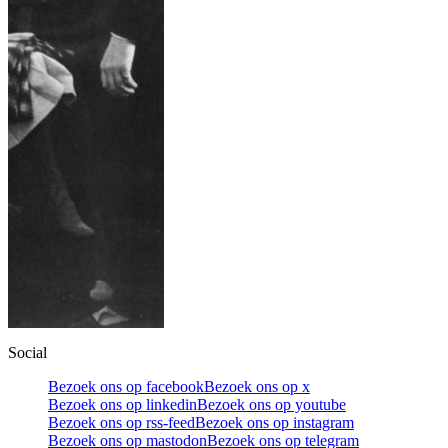
Social
Bezoek ons op facebook
Bezoek ons op x
Bezoek ons op linkedin
Bezoek ons op youtube
Bezoek ons op rss-feed
Bezoek ons op instagram
Bezoek ons op mastodon
Bezoek ons op telegram