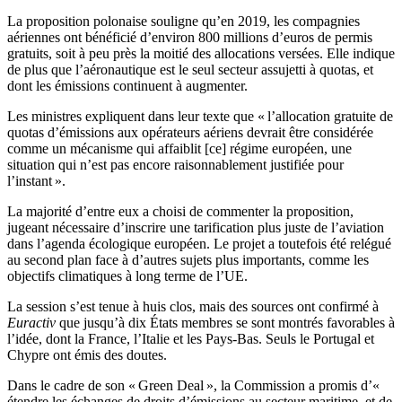
La proposition polonaise souligne qu’en 2019, les compagnies
aériennes ont bénéficié d’environ 800 millions d’euros de permis
gratuits, soit à peu près la moitié des allocations versées. Elle indique
de plus que l’aéronautique est le seul secteur assujetti à quotas, et
dont les émissions continuent à augmenter.
Les ministres expliquent dans leur texte que « l’allocation gratuite de
quotas d’émissions aux opérateurs aériens devrait être considérée
comme un mécanisme qui affaiblit [ce] régime européen, une
situation qui n’est pas encore raisonnablement justifiée pour
l’instant ».
La majorité d’entre eux a choisi de commenter la proposition,
jugeant nécessaire d’inscrire une tarification plus juste de l’aviation
dans l’agenda écologique européen. Le projet a toutefois été relégué
au second plan face à d’autres sujets plus importants, comme les
objectifs climatiques à long terme de l’UE.
La session s’est tenue à huis clos, mais des sources ont confirmé à
Euractiv
que jusqu’à dix États membres se sont montrés favorables à
l’idée, dont la France, l’Italie et les Pays-Bas. Seuls le Portugal et
Chypre ont émis des doutes.
Dans le cadre de son « Green Deal », la Commission a promis d’«
étendre les échanges de droits d’émissions au secteur maritime, et de