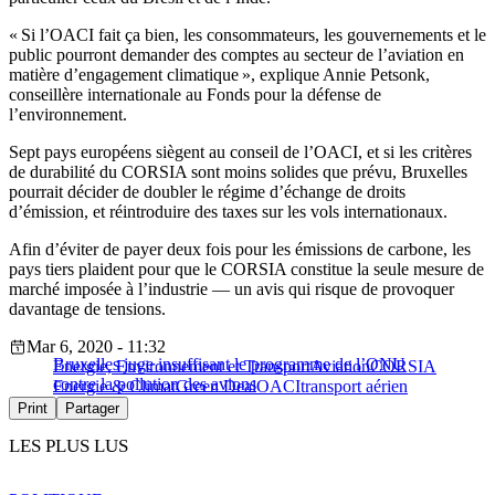
« Si l’OACI fait ça bien, les consommateurs, les gouvernements et le
public pourront demander des comptes au secteur de l’aviation en
matière d’engagement climatique », explique Annie Petsonk,
conseillère internationale au Fonds pour la défense de
l’environnement.
Sept pays européens siègent au conseil de l’OACI, et si les critères
de durabilité du CORSIA sont moins solides que prévu, Bruxelles
pourrait décider de doubler le régime d’échange de droits
d’émission, et réintroduire des taxes sur les vols internationaux.
Afin d’éviter de payer deux fois pour les émissions de carbone, les
pays tiers plaident pour que le CORSIA constitue la seule mesure de
marché imposée à l’industrie — un avis qui risque de provoquer
davantage de tensions.
Mar 6, 2020 - 11:32
Bruxelles juge insuffisant le programme de l’ONU
Energie, Environnement et Transport
Aviation
CORSIA
contre la pollution des avions
Energie & Climat
Green Deal
OACI
transport aérien
Print
Partager
LES PLUS LUS