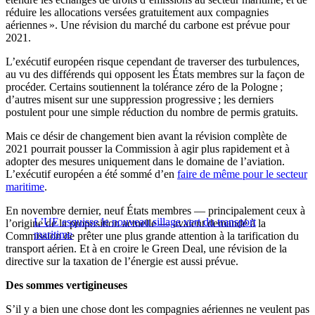
réduire les allocations versées gratuitement aux compagnies
aériennes ». Une révision du marché du carbone est prévue pour
2021.
L’exécutif européen risque cependant de traverser des turbulences,
au vu des différends qui opposent les États membres sur la façon de
procéder. Certains soutiennent la tolérance zéro de la Pologne ;
d’autres misent sur une suppression progressive ; les derniers
postulent pour une simple réduction du nombre de permis gratuits.
Mais ce désir de changement bien avant la révision complète de
2021 pourrait pousser la Commission à agir plus rapidement et à
adopter des mesures uniquement dans le domaine de l’aviation.
L’exécutif européen a été sommé d’en
faire de même pour le secteur
maritime
.
En novembre dernier, neuf États membres — principalement ceux à
L’UE esquisse le nouveau sillage vert du transport
l’origine de la proposition actuelle — avaient demandé à la
maritime
Commission de prêter une plus grande attention à la tarification du
transport aérien. Et à en croire le Green Deal, une révision de la
directive sur la taxation de l’énergie est aussi prévue.
Des sommes vertigineuses
S’il y a bien une chose dont les compagnies aériennes ne veulent pas