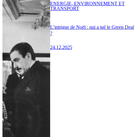
ENERGIE, ENVIRONNEMENT ET
TRANSPORT
L’intrigue de Noël : qui a tué le Green Deal
?
24.12.2025