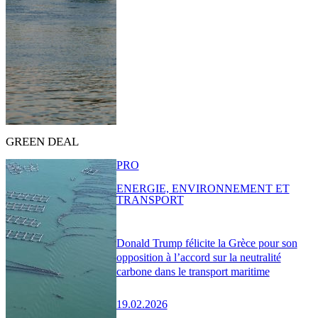
GREEN DEAL
PRO
ENERGIE, ENVIRONNEMENT ET
TRANSPORT
Donald Trump félicite la Grèce pour son
opposition à l’accord sur la neutralité
carbone dans le transport maritime
19.02.2026