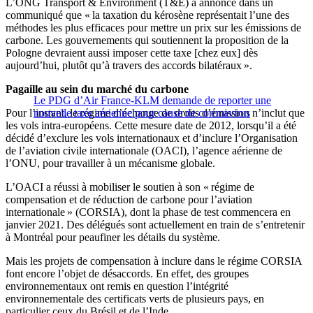
L’ONG Transport & Environment (T&E) a annoncé dans un
communiqué que « la taxation du kérosène représentait l’une des
méthodes les plus efficaces pour mettre un prix sur les émissions de
carbone. Les gouvernements qui soutiennent la proposition de la
Pologne devraient aussi imposer cette taxe [chez eux] dès
aujourd’hui, plutôt qu’à travers des accords bilatéraux ».
Pagaille au sein du marché du carbone
Le PDG d’Air France-KLM demande de reporter une
Pour l’instant, le régime d’échange de droits d’émission n’inclut que
nouvelle taxe aérienne pour cause de coronavirus
les vols intra-européens. Cette mesure date de 2012, lorsqu’il a été
décidé d’exclure les vols internationaux et d’inclure l’Organisation
de l’aviation civile internationale (OACI), l’agence aérienne de
l’ONU, pour travailler à un mécanisme globale.
L’OACI a réussi à mobiliser le soutien à son « régime de
compensation et de réduction de carbone pour l’aviation
internationale » (CORSIA), dont la phase de test commencera en
janvier 2021. Des délégués sont actuellement en train de s’entretenir
à Montréal pour peaufiner les détails du système.
Mais les projets de compensation à inclure dans le régime CORSIA
font encore l’objet de désaccords. En effet, des groupes
environnementaux ont remis en question l’intégrité
environnementale des certificats verts de plusieurs pays, en
particulier ceux du Brésil et de l’Inde.