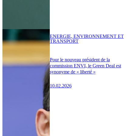
ENERGIE, ENVIRONNEMENT ET
TRANSPORT
Pour le nouveau président de la
commission ENVI, le Green Deal est
synonyme de « liberté »
10.02.2026