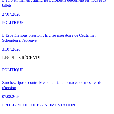
L’euro en mèmes : quand les Européens détournent les nouveaux
billets
27.07.2026
POLITIQUE
L’Espagne sous pression : la crise migratoire de Ceuta met
Schengen à l’épreuve
31.07.2026
LES PLUS RÉCENTS
POLITIQUE
Sánchez riposte contre Meloni : l'Italie menacée de mesures de
rétorsion
07.08.2026
PRO
AGRICULTURE & ALIMENTATION