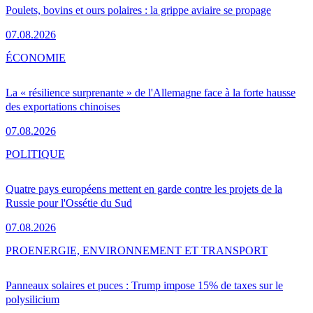
Poulets, bovins et ours polaires : la grippe aviaire se propage
07.08.2026
ÉCONOMIE
La « résilience surprenante » de l'Allemagne face à la forte hausse
des exportations chinoises
07.08.2026
POLITIQUE
Quatre pays européens mettent en garde contre les projets de la
Russie pour l'Ossétie du Sud
07.08.2026
PRO
ENERGIE, ENVIRONNEMENT ET TRANSPORT
Panneaux solaires et puces : Trump impose 15% de taxes sur le
polysilicium