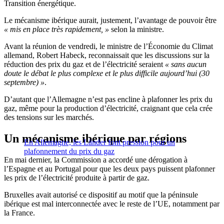
Transition énergétique.
Le mécanisme ibérique aurait, justement, l’avantage de pouvoir être
« mis en place très rapidement, »
selon la ministre.
Avant la réunion de vendredi, le ministre de l’Économie du Climat
allemand, Robert Habeck, reconnaissait que les discussions sur la
réduction des prix du gaz et de l’électricité seraient
« sans aucun
doute le débat le plus complexe et le plus difficile aujourd’hui (30
septembre) »
.
D’autant que l’Allemagne n’est pas encline à plafonner les prix du
gaz, même pour la production d’électricité, craignant que cela crée
des tensions sur les marchés.
Un mécanisme ibérique par régions
En Allemagne, les Länder font pression pour un
plafonnement du prix du gaz
En mai dernier, la Commission a accordé une dérogation à
l’Espagne et au Portugal pour que les deux pays puissent plafonner
les prix de l’électricité produite à partir de gaz.
Bruxelles avait autorisé ce dispositif au motif que la péninsule
ibérique est mal interconnectée avec le reste de l’UE, notamment par
la France.