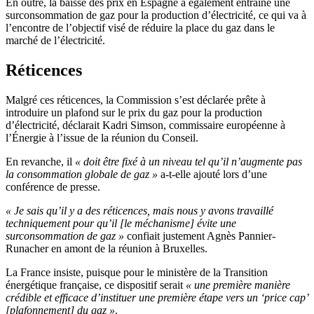
En outre, la baisse des prix en Espagne a également entraîné une
surconsommation de gaz pour la production d’électricité, ce qui va à
l’encontre de l’objectif visé de réduire la place du gaz dans le
marché de l’électricité.
Réticences
Malgré ces réticences, la Commission s’est déclarée prête à
introduire un plafond sur le prix du gaz pour la production
d’électricité, déclarait Kadri Simson, commissaire européenne à
l’Énergie à l’issue de la réunion du Conseil.
En revanche, il
« doit être fixé à un niveau tel qu’il n’augmente pas
la consommation globale de gaz »
a-t-elle ajouté lors d’une
conférence de presse.
« Je sais qu’il y a des réticences, mais nous y avons travaillé
techniquement pour qu’il [le méchanisme] évite une
surconsommation de gaz »
confiait justement Agnès Pannier-
Runacher en amont de la réunion à Bruxelles.
La France insiste, puisque pour le ministère de la Transition
énergétique française, ce dispositif serait
« une première manière
crédible et efficace d’instituer une première étape vers un ‘price cap’
[plafonnement] du gaz »
.