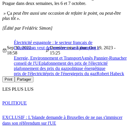
Prague dans deux semaines, les 6 et 7 octobre
.
»
Ça
peut être aussi une occasion de refaire le point, ou peut-être
plus tôt »
.
[Édité par Frédéric Simon]
Électricité espagnole : le secteur français de
Sep 30, 2022 -
l’aluminium veut des mesures « anti-dumping »
Dernière mise à jour: Oct 19, 2023 -
18:58
15:25
Energie, Environnement et Transport
Agnès Pannier-Runacher
conseil de l'UE
plafonnement des prix de l'électricité
plafonnement des prix du gaz
politique énergétique
prix de l'électricité
prix de l'énergie
prix du gaz
Robert Habeck
Print
Partager
LES PLUS LUS
POLITIQUE
EXCLUSIF : L'Islande demande à Bruxelles de ne pas s'immiscer
dans son référendum sur l'UE