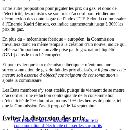
Entre autre proposition pour juguler les prix du gaz, et donc de
l’électricité, les ministres se sont mis d’accord pour étudier une
déconnexion des contrats gaz de l’index TTF. Selon la commissaire
à l’Energie Kadri Simson, cet indice augmenterait jusqu’à 30% les
prix du gaz.
En plus du « mécanisme ibérique » européen, la Commission
travaillera donc en même temps à la création d’un nouvel indice qui
reflétera l’importance nouvelle prise par le gaz naturel liquéfié
(GNL) dans le marché européen.
Et pour éviter que le « mécanisme ibérique » n’entraîne une
surconsommation de gaz du fait des prix abaissés,
« il faut que cette
mesure soit assortie d’objectif contraignant de consommation »
ajoute la commissaire.
Les États membres s’y sont attelés, puisqu’ils viennent de se mettre
d’accord sur une réduction contraignante de la consommation
d’électricité de 5% durant au moins 10% des heures de pointe, tel
que la Commission l’avait proposé le 14 septembre.
Éviter la distorsion des prix
Les États membres s’accordent pour réduire la
consommation d’électricité et taxer les surprofits