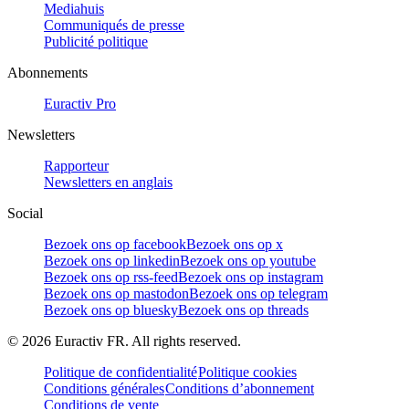
Mediahuis
Communiqués de presse
Publicité politique
Abonnements
Euractiv Pro
Newsletters
Rapporteur
Newsletters en anglais
Social
Bezoek ons op facebook
Bezoek ons op x
Bezoek ons op linkedin
Bezoek ons op youtube
Bezoek ons op rss-feed
Bezoek ons op instagram
Bezoek ons op mastodon
Bezoek ons op telegram
Bezoek ons op bluesky
Bezoek ons op threads
©
2026
Euractiv FR. All rights reserved.
Politique de confidentialité
Politique cookies
Conditions générales
Conditions d’abonnement
Conditions de vente