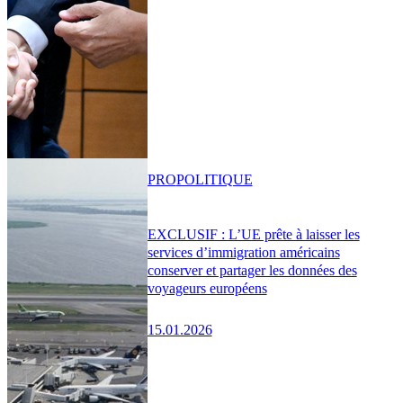
PRO
POLITIQUE
EXCLUSIF : L’UE prête à laisser les
services d’immigration américains
conserver et partager les données des
voyageurs européens
15.01.2026