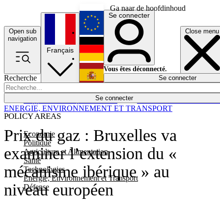
Ga naar de hoofdinhoud
Se connecter
Open sub
Close menu
English
navigation
Français
Deutsch
Vous êtes déconnecté.
Recherche
Se connecter
Español
Lumières éteintes
Se connecter
Rapporteur
Politique
Économie
Newsletters
Evénements
Em
ENERGIE, ENVIRONNEMENT ET TRANSPORT
POLICY AREAS
Prix du gaz : Bruxelles va
Economie
Politique
examiner l’extension du «
Agriculture et Alimentation
Santé
mécanisme ibérique » au
Technologies
Energie, Environnement et Transport
niveau européen
Défense