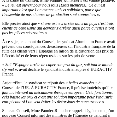
À la sortie du Conseil, Mme Pannier-Runacher s’est voulue positive.
« Le jeu est ouvert pour nous tous [États membres]. Ce qui est
important c’est que l’on avance unis et solidaires, parce que
l’ensemble de nos chaînes de production sont connectées »
.
Elle précise ainsi que «
si une usine s’arrête dans un pays c’est trois
clients de cette usine qui devront s’arrêter aussi parce qu’elles n’ont
pas les pièces nécessaires »
.
À ce sujet, en amont du Conseil, le syndicat Aluminium France avait
prévenu des conséquences désastreuses sur l’industrie française de la
fuite des clients vers l’Espagne en raison de la distorsion des prix de
l’électricité et de leurs répercussions sur les prix de vente.
«
Soit l’Espagne arrête de caper son prix du gaz, soit tout le monde
s’y met »
, avait déclaré le syndicat industriel auprès d’EURACTIV
France.
Aujourd’hui, le syndicat se réjouit des
« belles avancées »
du
Conseil de l’UE. À EURACTIV France, il précise toutefois qu’il
«
faut maintenant un mécanisme ibérique européen. Cela fonctionne,
cela baisse les prix et c’est une solution importante pour l’industrie
européenne si l’on veut éviter les distorsions de concurrence ».
Suite au Conseil, Mme Pannier-Runacher rappelait également qu’un
nouveau Conseil informel des ministres de l’Énergie se tiendrait à