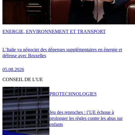
ENERGIE, ENVIRONNEMENT ET TRANSPORT
L’Italie va négocier des dépenses supplémentaires en énergie et
défense avec Bruxelles
05.08.2026
CONSEIL DE L'UE
PRO
TECHNOLOGIES
Jeu des reproches : l’UE échoue à
prolonger les règles contre les abus sur
enfants