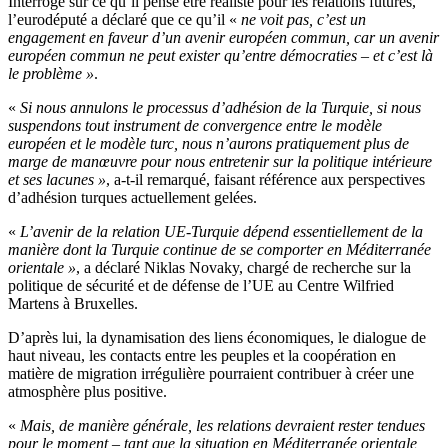
Interrogé sur ce qu’il pense être réaliste pour les relations futures,
l’eurodéputé a déclaré que ce qu’il «
ne voit pas, c’est un
engagement en faveur d’un avenir européen commun, car un avenir
européen commun ne peut exister qu’entre démocraties – et c’est là
le problème »
.
«
Si nous annulons le processus d’adhésion de la Turquie, si nous
suspendons tout instrument de convergence entre le modèle
européen et le modèle turc, nous n’aurons pratiquement plus de
marge de manœuvre pour nous entretenir sur la politique intérieure
et ses lacunes »
, a-t-il remarqué, faisant référence aux perspectives
d’adhésion turques actuellement gelées.
«
L’avenir de la relation UE-Turquie dépend essentiellement de la
manière dont la Turquie continue de se comporter en Méditerranée
orientale »
, a déclaré Niklas Novaky, chargé de recherche sur la
politique de sécurité et de défense de l’UE au Centre Wilfried
Martens à Bruxelles.
D’après lui, la dynamisation des liens économiques, le dialogue de
haut niveau, les contacts entre les peuples et la coopération en
matière de migration irrégulière pourraient contribuer à créer une
atmosphère plus positive.
«
Mais, de manière générale, les relations devraient rester tendues
pour le moment – tant que la situation en Méditerranée orientale