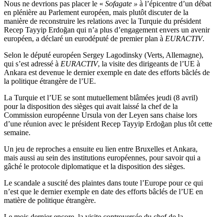
Nous ne devrions pas placer le «
Sofagate »
à l’épicentre d’un débat
en plénière au Parlement européen, mais plutôt discuter de la
manière de reconstruire les relations avec la Turquie du président
Recep Tayyip Erdoğan qui n’a plus d’engagement envers un avenir
européen, a déclaré un eurodéputé de premier plan à
EURACTIV
.
Selon le député européen Sergey Lagodinsky (Verts, Allemagne),
qui s’est adressé à
EURACTIV
, la visite des dirigeants de l’UE à
Ankara est devenue le dernier exemple en date des efforts bâclés de
la politique étrangère de l’UE.
La Turquie et l’UE se sont mutuellement blâmées jeudi (8 avril)
pour la disposition des sièges qui avait laissé la chef de la
Commission européenne Ursula von der Leyen sans chaise lors
d’une réunion avec le président Recep Tayyip Erdoğan plus tôt cette
semaine.
Un jeu de reproches a ensuite eu lien entre Bruxelles et Ankara,
mais aussi au sein des institutions européennes, pour savoir qui a
gâché le protocole diplomatique et la disposition des sièges.
Le scandale a suscité des plaintes dans toute l’Europe pour ce qui
n’est que le dernier exemple en date des efforts bâclés de l’UE en
matière de politique étrangère.
Le mois dernier encore, la visite controversée du chef de la