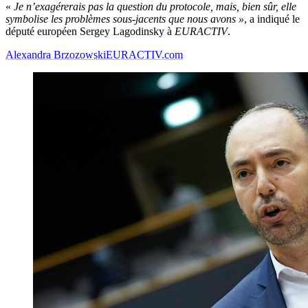
«
Je n’exagérerais pas la question du protocole, mais, bien sûr, elle
symbolise les problèmes sous-jacents que nous avons »
, a indiqué le
député européen Sergey Lagodinsky à
EURACTIV
.
Alexandra Brzozowski
EURACTIV.com