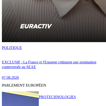
POLITIQUE
EXCLUSIF : La France et l'Espagne critiquent une nomination
controversée au SEAE
07.08.2026
PARLEMENT EUROPÉEN
PRO
TECHNOLOGIES