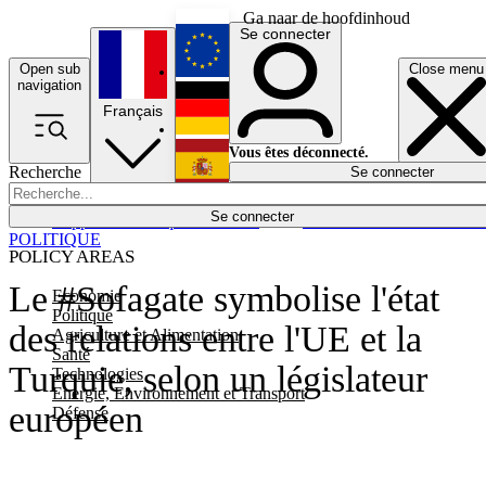
Ga naar de hoofdinhoud
Se connecter
Open sub
Close menu
English
navigation
Français
Deutsch
Vous êtes déconnecté.
Recherche
Se connecter
Español
Lumières éteintes
Se connecter
Rapporteur
Politique
Économie
Newsletters
Evénements
Em
POLITIQUE
POLICY AREAS
Le #Sofagate symbolise l'état
Economie
Politique
des relations entre l'UE et la
Agriculture et Alimentation
Santé
Turquie, selon un législateur
Technologies
Energie, Environnement et Transport
européen
Défense