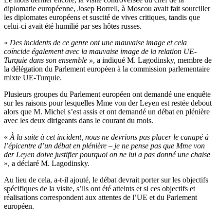
diplomatie européenne, Josep Borrell, à Moscou avait fait sourciller
les diplomates européens et suscité de vives critiques, tandis que
celui-ci avait été humilié par ses hôtes russes.
«
Des incidents de ce genre ont une mauvaise image et cela
coïncide également avec la mauvaise image de la relation UE-
Turquie dans son ensemble »
, a indiqué M. Lagodinsky, membre de
la délégation du Parlement européen à la commission parlementaire
mixte UE-Turquie.
Plusieurs groupes du Parlement européen ont demandé une enquête
sur les raisons pour lesquelles Mme von der Leyen est restée debout
alors que M. Michel s’est assis et ont demandé un débat en plénière
avec les deux dirigeants dans le courant du mois.
«
À la s
uite à cet incident, nous ne devrions pas placer le canapé à
l’épicentre d’un débat en plénière – je ne pense pas que Mme von
der Leyen doive justifier pourquoi on ne lui a pas donné une
chaise
», a déclaré M. Lagodinsky.
Au lieu de cela, a-t-il ajouté, le débat devrait porter sur les objectifs
spécifiques de la visite, s’ils ont été atteints et si ces objectifs et
réalisations correspondent aux attentes de l’UE et du Parlement
européen.