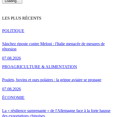
Loading...
LES PLUS RÉCENTS
POLITIQUE
Sánchez riposte contre Meloni : l'Italie menacée de mesures de
rétorsion
07.08.2026
PRO
AGRICULTURE & ALIMENTATION
Poulets, bovins et ours polaires : la grippe aviaire se propage
07.08.2026
ÉCONOMIE
La « résilience surprenante » de l'Allemagne face à la forte hausse
des exportations chinoises