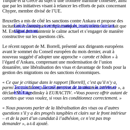
Turquie et la Grèce au sujet d’une frontière maritime contestée, ainsi
que par les initiatives visant à relancer les efforts de paix concernant
Chypre, membre divisé de l’UE.
Bruxelles a mis de côté les sanctions contre Ankara et propose des
Grèce-Turquie : nouveau round de pourparlers dans un
incitations économiques et diplomatiques, mais insiste sur le fait que
climat pesant
M. Erdoğan doit maintenir le calme actuel et s’engager de manière
constructive sur les questions clés.
Le récent rapport de M. Borrell, présenté aux dirigeants européens
avant le sommet du Conseil européen du mois dernier, avait à
nouveau suggéré d’adopter une approche «
carotte et bâton »
à
l’égard d’Ankara, comprenant une modernisation de l’union
douanière, une libéralisation des visas et davantage de fonds pour la
gestion des migrations ou des sanctions économiques.
«
Ce que je critique dans le rapport [Borrell], c’est qu’il n’y a,
Turquie : Josep Borrell propose de manier « la carotte et
parmi les conditions, aucune mention de la situation intérieure »
, a
le bâton »
déclaré M. Lagodinsky à
EURACTIV
. «
Vous pouvez offrir autant de
carottes que vous voulez, si vous les conditionnez correctement. »
«
Nous pouvons parler de la libéralisation des visas ou d’autres
questions s’il y a des progrès tangibles et clairs sur le front intérieur
– et de la part d’un candidat à l’adhésion, ce n’est pas trop
demander »
, a-t-il ajouté.