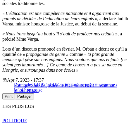
sociales traditionnelles.
« L’éducation est une compétence nationale et il appartient aux
parents de décider de l’éducation de leurs enfants »
, a déclaré Judith
Varga, ministre hongroise de la Justice, au début de la semaine.
« Nous irons jusqu’au bout s’il s’agit de protéger nos enfants »
, a
précisé Mme Varga.
Lors d’un discours prononcé en février, M. Orbán a décrit ce qu’il a
qualifié de
« propagande de genre »
comme
« la plus grande
menace qui pèse sur nos enfants. Nous voulons que nos enfants [ne
soient pas importunés…] Ce genre de choses n’a pas sa place en
Hongrie, et surtout pas dans nos écoles »
.
Apr 7, 2023 - 17:37
Droits des LGBT : l’UE, « très préoccupée », examine
Politique
Cour de justice de l'UE
droits LGBT
institutions
la loi hongroise
Viktor Orban
Print
Partager
LES PLUS LUS
POLITIQUE