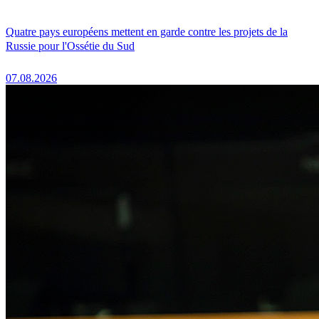
Quatre pays européens mettent en garde contre les projets de la
Russie pour l'Ossétie du Sud
07.08.2026