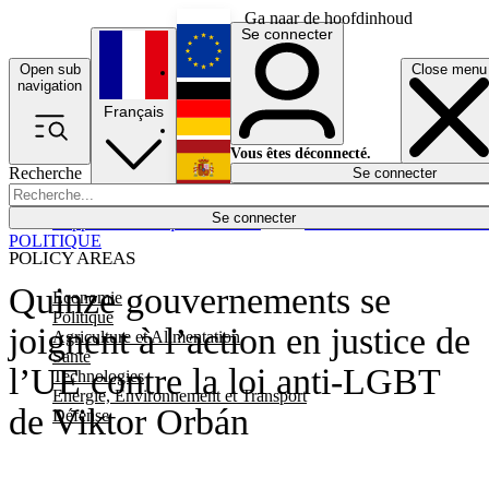
Ga naar de hoofdinhoud
Se connecter
Open sub
Close menu
English
navigation
Français
Deutsch
Vous êtes déconnecté.
Recherche
Se connecter
Español
Lumières éteintes
Se connecter
Rapporteur
Politique
Économie
Newsletters
Evénements
Em
POLITIQUE
POLICY AREAS
Quinze gouvernements se
Economie
Politique
joignent à l’action en justice de
Agriculture et Alimentation
Santé
l’UE contre la loi anti-LGBT
Technologies
Energie, Environnement et Transport
de Viktor Orbán
Défense