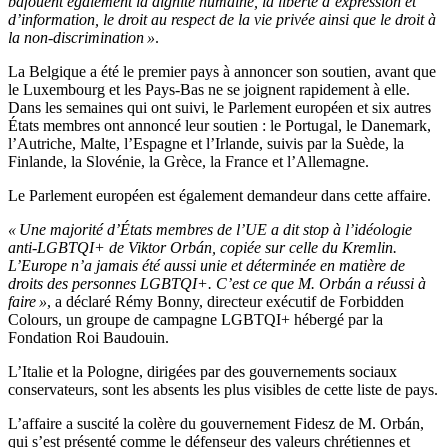
bafouent également la dignité humaine, la liberté d’expression et
d’information, le droit au respect de la vie privée ainsi que le droit à
la non-discrimination »
.
La Belgique a été le premier pays à annoncer son soutien, avant que
le Luxembourg et les Pays-Bas ne se joignent rapidement à elle.
Dans les semaines qui ont suivi, le Parlement européen et six autres
États membres ont annoncé leur soutien : le Portugal, le Danemark,
l’Autriche, Malte, l’Espagne et l’Irlande, suivis par la Suède, la
Finlande, la Slovénie, la Grèce, la France et l’Allemagne.
Le Parlement européen est également demandeur dans cette affaire.
« Une majorité d’États membres de l’UE a dit stop à l’idéologie
anti-LGBTQI+ de Viktor Orbán, copiée sur celle du Kremlin.
L’Europe n’a jamais été aussi unie et déterminée en matière de
droits des personnes LGBTQI+. C’est ce que M. Orbán a réussi à
faire »
, a déclaré Rémy Bonny, directeur exécutif de Forbidden
Colours, un groupe de campagne LGBTQI+ hébergé par la
Fondation Roi Baudouin.
L’Italie et la Pologne, dirigées par des gouvernements sociaux
conservateurs, sont les absents les plus visibles de cette liste de pays.
L’affaire a suscité la colère du gouvernement Fidesz de M. Orbán,
qui s’est présenté comme le défenseur des valeurs chrétiennes et