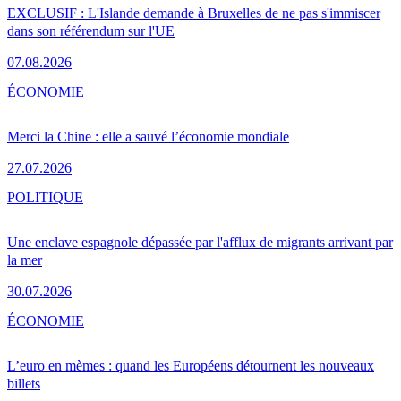
EXCLUSIF : L'Islande demande à Bruxelles de ne pas s'immiscer
dans son référendum sur l'UE
07.08.2026
ÉCONOMIE
Merci la Chine : elle a sauvé l’économie mondiale
27.07.2026
POLITIQUE
Une enclave espagnole dépassée par l'afflux de migrants arrivant par
la mer
30.07.2026
ÉCONOMIE
L’euro en mèmes : quand les Européens détournent les nouveaux
billets