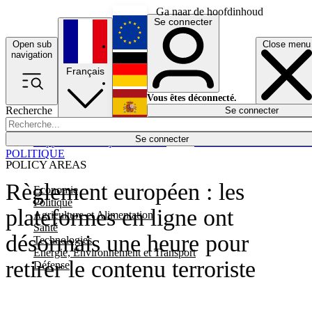
Ga naar de hoofdinhoud
Se connecter
Open sub
Close menu
English
navigation
Français
Deutsch
Vous êtes déconnecté.
Recherche
Se connecter
Español
Lumières éteintes
Se connecter
Rapporteur
Politique
Économie
Newsletters
Evénements
Em
POLITIQUE
POLICY AREAS
Règlement européen : les
Economie
Politique
plateformes en ligne ont
Agriculture et Alimentation
Santé
désormais une heure pour
Technologies
Energie, Environnement et Transport
retirer le contenu terroriste
Défense