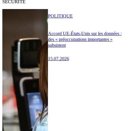
SÉCURITÉ
POLITIQUE
Accord UE-États-Unis sur les données :
des « préoccupations importantes »
subsistent
15.07.2026