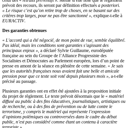
celui des «
retraits préventifs »
. Même si elle note que le règlement
prévoit des recours, ils seront par définition effectués
a posteriori.
« Le risque c’est qu’on retire trop de choses, en se basant sur des
critères trop larges, pour ne pas être sanctionné »
, explique-t-elle à
EURACTIV
.
Des garanties obtenues
«
L’accord qui a été négocié, de mon point de vue, semble équilibré.
Pas idéal, mais les conditions sont garanties s’agissant des
principaux enjeux »,
a déclaré Sylvie Guillaume, eurodéputée
française au sein du Groupe de l’Alliance Progressiste des
Socialistes et Démocrates au Parlement européen, lors d’un point de
presse en amont de la séance en plénière de cette semaine. «
Je sais
que les autorités françaises nous avaient fait une belle et amicale
pression pour que ce texte soit voté depuis plusieurs mois »
, a-t-elle
précisé au passage.
Plusieurs garanties ont en effet été ajoutées à la proposition initiale
du projet de règlement. Le texte prévoit désormais que le «
matériel
diffusé au public à des fins éducatives, journalistiques, artistiques ou
de recherche, ou à des fins de prévention ou de lutte contre le
terrorisme, y compris le matériel qui représente l’expression
d’opinions polémiques ou controversées dans le cadre du débat
public, n’est pas considéré comme étant un contenu à caractère
terroriste »
.