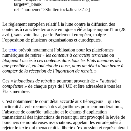
target="_blank"
rel="noopener">Shutterstock/Jirsak</a>]
Le règlement européen relatif à la lutte contre la diffusion des
contenus à caractère terroriste en ligne a été adopté aujourd’hui (28
avril), sans vote final, par le Parlement européen, malgré
l’opposition de plusieurs organisations et eurodéputés.
Le
texte
prévoit notamment l’obligation pour les plateformes
numériques de retirer «
les contenus à caractère terroriste ou
bloquent l’accès à ces contenus dans tous les États membres dès
que possible et, en tout état de cause, dans un délai d’une heure à
compter de la réception de l’injonction de retrait. »
Ces «
injonctions de retrait »
pourront provenir de «
l’autorité
compétente »
de chaque pays de l’UE et être adressées à tous les
États membres.
C’est notamment le court délai accordé aux hébergeurs – qui les
inciterait à avoir recours à des algorithmes pour leur modération -,
l’absence de contrôle judiciaire et le champ d’application
transnational des injonctions de retrait qui ont provoqué la levée de
boucliers de nombreuses associations, appelant les eurodéputés à
rejeter le texte qui menacerait la liberté d’expression et représenterait