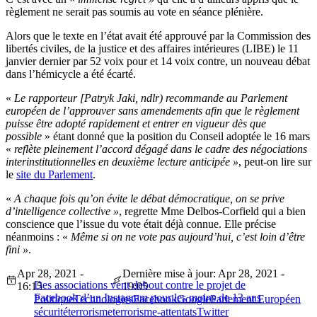
règlement ne serait pas soumis au vote en séance plénière.
Alors que le texte en l’état avait été approuvé par la Commission des
libertés civiles, de la justice et des affaires intérieures (LIBE) le 11
janvier dernier par 52 voix pour et 14 voix contre, un nouveau débat
dans l’hémicycle a été écarté.
«
Le rapporteur [Patryk Jaki, ndlr) recommande au Parlement
européen de l’approuver sans amendements afin que le règlement
puisse être adopté rapidement et entrer en vigueur dès que
possible
» étant donné que la position du Conseil adoptée le 16 mars
«
reflète pleinement l’accord dégagé dans le cadre des négociations
interinstitutionnelles en deuxième lecture anticipée »
, peut-on lire sur
le
site du Parlement
.
«
A chaque fois qu’on évite le débat démocratique, on se prive
d’intelligence collective »
, regrette Mme Delbos-Corfield qui a bien
conscience que l’issue du vote était déjà connue. Elle précise
néanmoins : «
Même si on ne vote pas aujourd’hui, c’est loin d’être
fini »
.
Apr 28, 2021 -
Dernière mise à jour: Apr 28, 2021 -
Des associations vent debout contre le projet de
16:15
19:05
Facebook d’un Instagram pour les moins de 13 ans
Politique
Technologies
Facebook
Google
Parlement Européen
sécurité
terrorisme
terrorisme-attentats
Twitter