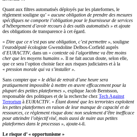
Quant aux filtres automatisés déployés par les plateformes, le
règlement souligne qu’ «
aucune obligation de prendre des mesures
spécifiques ne comporte l’obligation pour le fournisseur de services
d’hébergement d’avoir recours à des outils automatisés »
et ajoute
des obligations de transparence à cet égard.
«
Dire que ce n’est pas une obligation, c’est permettre »
, souligne
l’eurodéputé écologiste Gwendoline Delbos-Corfield auprès
d’
EURACTIV
, dans un «
contexte où l’algorithme va être moins
cher que les moyens humains ».
Il ne fait aucun doute, selon elle,
que ce sera l’option choisie face aux risques judiciaires et à la
«
pression morale qui va s’installer »
.
Sans compter que «
le délai de retrait d’une heure sera
pratiquement impossible à mettre en œuvre efficacement pour la
plupart des petites plateformes »
, explique Jacob Berntsson,
responsable des politiques et de la recherche chez
Tech Against
Terrorism
à
EURACTIV
. «
Étant donné que les terroristes exploitent
les petites plateformes en raison de leur manque de capacité et de
ressources, ce règlement risque donc non seulement d’être inefficace
pour atteindre l’objectif visé, mais aussi de nuire aux petites
plateformes dans le processus »
, ajoute-t-il.
Le risque d’ « opportunisme »