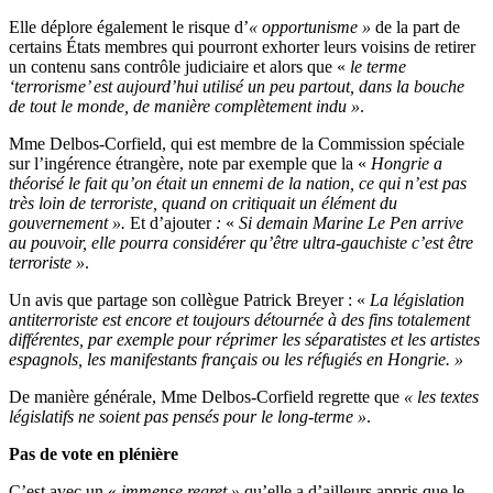
Elle déplore également le risque d’
« opportunisme »
de la part de
certains États membres qui pourront exhorter leurs voisins de retirer
un contenu sans contrôle judiciaire et alors que «
le terme
‘terrorisme’ est aujourd’hui utilisé un peu partout, dans la bouche
de tout le monde, de manière complètement indu »
.
Mme Delbos-Corfield, qui est membre de la Commission spéciale
sur l’ingérence étrangère, note par exemple que la «
Hongrie a
théorisé le fait qu’on était un ennemi de la nation, ce qui n’est pas
très loin de terroriste, quand on critiquait un élément du
gouvernement ».
Et d’ajouter
:
«
Si demain Marine Le Pen arrive
au pouvoir, elle pourra considérer qu’être ultra-gauchiste c’est être
terroriste »
.
Un avis que partage son collègue Patrick Breyer : «
La législation
antiterroriste est encore et toujours détournée à des fins totalement
différentes, par exemple pour réprimer les séparatistes et les artistes
espagnols, les manifestants français ou les réfugiés en Hongrie. »
De manière générale, Mme Delbos-Corfield regrette que
« les textes
législatifs ne soient pas pensés pour le long-terme »
.
Pas de vote en plénière
C’est avec un «
immense regret »
qu’elle a d’ailleurs appris que le