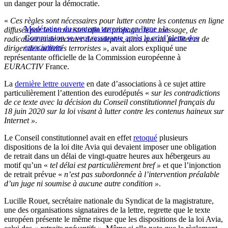
un danger pour la démocratie.
«
Ces règles sont nécessaires pour lutter contre les contenus en ligne
Modération du contenu terroriste en ligne : la
diffusés par les terroristes afin de propager leur message, de
Commission se veut rassurante après le cri d’alerte des
radicaliser et de recruter des adeptes, ainsi que de faciliter et de
associations
diriger des activités terroristes »
, avait alors expliqué une
représentante officielle de la Commission européenne à
EURACTIV
France.
La
dernière lettre ouverte
en date d’associations à ce sujet attire
particulièrement l’attention des eurodéputés «
sur les contradictions
de ce texte avec la décision du Conseil constitutionnel français du
18 juin 2020 sur la loi visant à lutter contre les contenus haineux sur
Internet »
.
Le Conseil constitutionnel avait en effet
retoqué
plusieurs
dispositions de la loi dite Avia qui devaient imposer une obligation
de retrait dans un délai de vingt-quatre heures aux hébergeurs au
motif qu’un «
tel délai est particulièrement bref »
et que l’injonction
de retrait prévue «
n’est pas subordonnée à l’intervention préalable
d’un juge ni soumise à aucune autre condition »
.
Lucille Rouet, secrétaire nationale du Syndicat de la magistrature,
une des organisations signataires de la lettre, regrette que le texte
européen présente le même risque que les dispositions de la loi Avia,