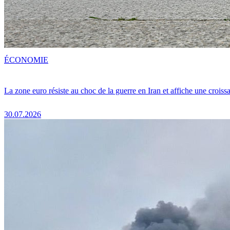
ÉCONOMIE
La zone euro résiste au choc de la guerre en Iran et affiche une crois
30.07.2026