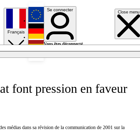
Se connecter
Close menu
English
Français
Deutsch
Vous êtes déconnecté.
Se connecter
Español
Lumières éteintes
tat font pression en faveur
 des médias dans sa révision de la communication de 2001 sur la