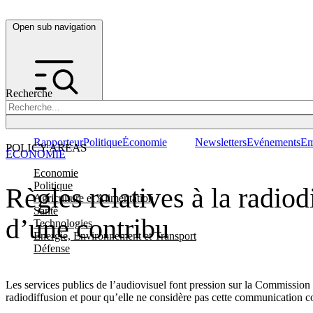
Open sub navigation
Recherche
Rapporteur
Politique
Économie
Newsletters
Evénements
Em
POLICY AREAS
ÉCONOMIE
Economie
Politique
Règles relatives à la radiod
Agriculture et Alimentation
Santé
d’une contribu
Technologies
Energie, Environnement et Transport
Défense
Les services publics de l’audiovisuel font pression sur la Commissio
radiodiffusion et pour qu’elle ne considère pas cette communication