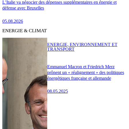
L’Italie va négocier des dépenses supplémentaires en énergie et
défense avec Bruxelles
05.08.2026
ENERGIE & CLIMAT
ENERGIE, ENVIRONNEMENT ET
TRANSPORT
Emmanuel Macron et Friedrich Merz
prônent un « réalignement » des politiques
énergétiques française et allemande
08.05.2025