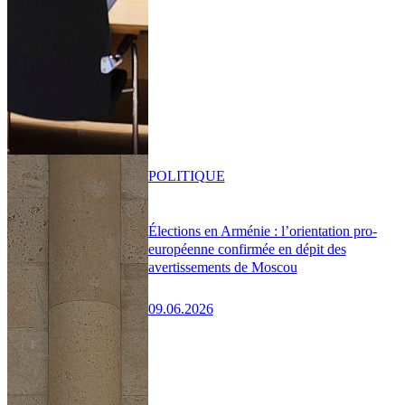
POLITIQUE
Élections en Arménie : l’orientation pro-
européenne confirmée en dépit des
avertissements de Moscou
09.06.2026