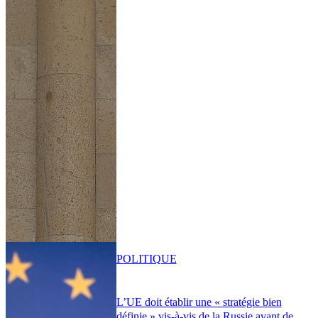
POLITIQUE
L’UE doit établir une « stratégie bien
définie » vis-à-vis de la Russie avant de