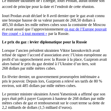
L
e
ministre
ukrainien
de
l’Énergie
,
Iouri
Prodan
, aurait
donné
son
accord de principe pour la date et
l’endroit
de
cette
réunion
.
Iouri Prodan avait déclaré le 8 avril dernier que le gaz avait connu
une brusque hausse de sa valeur passant de 268,50 dollars à
485,50 dollars les mille mètres cubes sous la contrainte de Moscou
et avait assuré que l’approvisionnement
en gaz de l’Europe pouvait
être coupé « à tout moment »
par la Russie.
Le prix du gaz : levier diplomatique pour la Russie
Lorsque l’ancien président ukrainien Viktor Ianoukovitch avait
refusé de signer l’accord d’association avec l’Union européenne au
profit d’un rapprochement avec la Russie à la place, Gazprom avait
alors baissé le prix du gaz destiné à l’Ukraine d’un tiers, soit
268 dollars par mille mètres cubes.
En février dernier, un gouvernement proeuropéen intérimaire a
pris le pouvoir. Depuis lors, Gazprom a relevé ses tarifs de 80 %
environ, soit 485 dollars par mille mètres cubes.
Le premier ministre ukrainien Arseni Yatseniouk a affirmé que son
pays était prêt à payer Gazprom à hauteur de 268 dollars par mille
mètres cubes de gaz et rembourserait sur le court terme sa dette de
2,2 milliards de dollars (1,5 milliard d’euros).