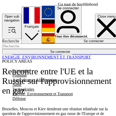
Ga naar de hoofdinhoud
Se connecter
Open sub
Close menu
English
navigation
Français
Deutsch
Vous êtes déconnecté.
Recherche
Se connecter
Español
Lumières éteintes
Se connecter
Rapporteur
Politique
Économie
Newsletters
Evénements
Em
ENERGIE, ENVIRONNEMENT ET TRANSPORT
POLICY AREAS
Rencontre entre l'UE et la
Economie
Politique
Russie sur l'approvisionnement
Agriculture et Alimentation
Santé
en gaz
Technologies
Energie, Environnement et Transport
Défense
Bruxelles, Moscou et Kiev tiendront une réunion trilatérale sur la
question de l'approvisionnement en gaz russe de l'Europe et de