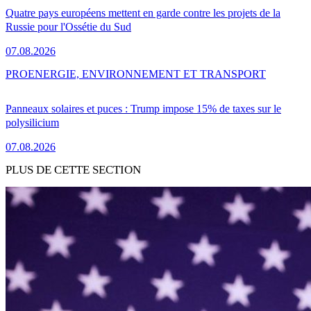
Quatre pays européens mettent en garde contre les projets de la
Russie pour l'Ossétie du Sud
07.08.2026
PRO
ENERGIE, ENVIRONNEMENT ET TRANSPORT
Panneaux solaires et puces : Trump impose 15% de taxes sur le
polysilicium
07.08.2026
PLUS DE CETTE SECTION