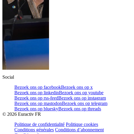
Social
Bezoek ons op facebook
Bezoek ons op x
Bezoek ons op linkedin
Bezoek ons op youtube
Bezoek ons op rss-feed
Bezoek ons op instagram
Bezoek ons op mastodon
Bezoek ons op telegram
Bezoek ons op bluesky
Bezoek ons op threads
©
2026
Euractiv FR
Politique de confidentialité
Politique cookies
Conditions générales
Conditions d’abonnement