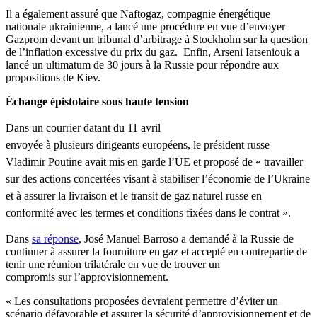
Il a également assuré que Naftogaz, compagnie énergétique
nationale ukrainienne, a lancé une procédure en vue d’envoyer
Gazprom devant un tribunal d’arbitrage à Stockholm sur la question
de l’inflation excessive du prix du gaz. Enfin, Arseni Iatseniouk a
lancé un ultimatum de 30 jours à la Russie pour répondre aux
propositions de Kiev.
Échange épistolaire sous haute tension
Dans
un
courrier
datant
du 11
avril
envoyée
à
plusieurs
dirigeants
européens
, le
président
russe
Vladimir
Poutine
avait
mis
en
garde
l’UE
et
proposé
de «
travailler
sur
des actions
concertées
visant
à
stabiliser
l’économie
de
l’Ukraine
et
à
assurer
la
livraison
et le transit de
gaz
naturel
russe
en
conformité
avec
les
termes
et conditions
fixées
dans
le
contrat
».
Dans
sa réponse
, José Manuel Barroso a demandé à la Russie de
continuer à assurer la fourniture en gaz et accepté en contrepartie de
tenir une réunion trilatérale en vue de trouver un
compromis sur l’approvisionnement.
« Les consultations proposées devraient permettre d’éviter un
scénario défavorable et assurer la sécurité d’approvisionnement et de