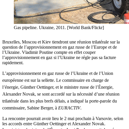
Gas pipeline. Ukraine, 2011. [World Bank/Flickr]
Bruxelles, Moscou et Kiev tiendront une réunion trilatérale sur la
question de l’approvisionnement en gaz russe de l’Europe et de
l’Ukraine. Vladimir Poutine compte en effet couper
l’approvisionnement en gaz si l’Ukraine ne régle pas sa facture
rapidement.
L’approvisionnement en gaz russe de l’Ukraine et de l’Union
européenne est sur la sellette. Le
commissaire
en charge de
l’énergie
,
Günther
Oettinger
, et le
ministre
russe
de
l’Énergie
,
Alexander Novak, se sont accordé sur
la
nécessité
d’une
réunion
trilatérale
dans
les plus
brefs
délais
, a
indiqué
la
porte-parole
du
commissaire
, Sabine Berger,
à
EURACTIV
.
La rencontre pourrait avoir lieu le 2 mai prochain à Varsovie, selon
les accords entre Günther Oettinger et Alexander Novak.