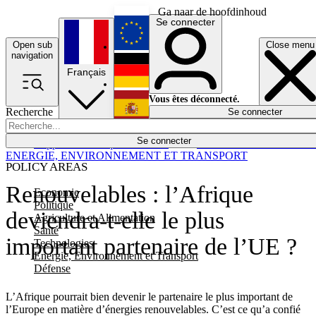
Ga naar de hoofdinhoud
Se connecter
Open sub
Close menu
English
navigation
Français
Deutsch
Vous êtes déconnecté.
Recherche
Se connecter
Español
Lumières éteintes
Se connecter
Rapporteur
Politique
Économie
Newsletters
Evénements
Em
ENERGIE, ENVIRONNEMENT ET TRANSPORT
POLICY AREAS
Renouvelables : l’Afrique
Economie
Politique
deviendra-t-elle le plus
Agriculture et Alimentation
Santé
important partenaire de l’UE ?
Technologies
Energie, Environnement et Transport
Défense
L’Afrique pourrait bien devenir le partenaire le plus important de
l’Europe en matière d’énergies renouvelables. C’est ce qu’a confié