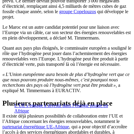
prévu. Ce dernier devrait pouvoir transporter 3 000 mégawatts
d’électricité, remplaçant ainsi 4,5 milliards de mètres cubes de gaz
fossile chaque année, selon le
groupe Copelouzos
qui développe le
projet.
Le Maroc est un autre candidat potentiel pour une liaison avec
l’Europe via un câble, car son secteur des énergies renouvelables est
en plein développement, a déclaré M. Timmermans.
Quant aux pays plus éloignés, le commissaire européen a souligné le
rôle que l’hydrogène peut jouer dans l’acheminement des énergies
renouvelables vers l’Europe. L’hydrogène peut être produit à partir
d’électricité verte, puis transporté là où l’énergie est nécessaire.
« L’Union européenne aura besoin de plus d’hydrogène vert que ce
que nous pouvons produire nous-mêmes, c’est pourquoi nous
recherchons des pays où l’hydrogène vert peut être produit »,
a
expliqué M. Timmermans à EURACTIV.
Plusieurs partenariats déjà en place
L’UE s’engage à investir dans l’énergie propre en
Afrique
Il existe déjà plusieurs possibilités de collaboration entre l’UE et
l’Afrique concernant les énergies renouvelables, notamment le
partenariat énergétique UE-Afrique
, qui a pour objectif d’accroître
l’accès à des services énergétiques abordables et durables, à