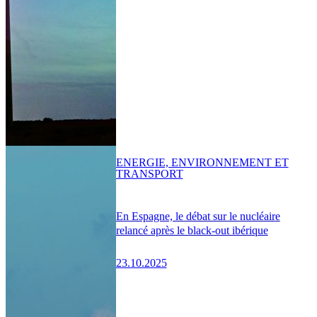
ENERGIE, ENVIRONNEMENT ET
TRANSPORT
En Espagne, le débat sur le nucléaire
relancé après le black-out ibérique
23.10.2025