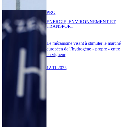
PRO
ENERGIE, ENVIRONNEMENT ET
TRANSPORT
Le mécanisme visant à stimuler le marché
européen de l’hydrogène « propre » entre
en vigueur
12.11.2025