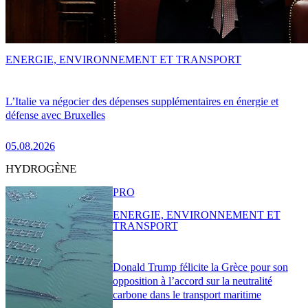
ENERGIE, ENVIRONNEMENT ET TRANSPORT
L’Italie va négocier des dépenses supplémentaires en énergie et
défense avec Bruxelles
05.08.2026
HYDROGÈNE
PRO
ENERGIE, ENVIRONNEMENT ET
TRANSPORT
Donald Trump félicite la Grèce pour son
opposition à l’accord sur la neutralité
carbone dans le transport maritime