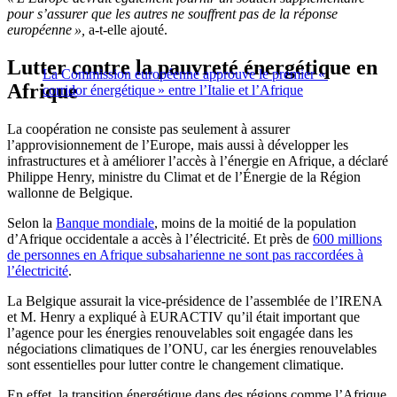
pour s’assurer que les autres ne souffrent pas de la réponse
européenne »,
a-t-elle ajouté.
Lutter contre la pauvreté énergétique en
La Commission européenne approuve le premier «
Afrique
corridor énergétique » entre l’Italie et l’Afrique
La coopération ne consiste pas seulement à assurer
l’approvisionnement de l’Europe, mais aussi à développer les
infrastructures et à améliorer l’accès à l’énergie en Afrique, a déclaré
Philippe Henry, ministre du Climat et de l’Énergie de la Région
wallonne de Belgique.
Selon la
Banque mondiale
, moins de la moitié de la population
d’Afrique occidentale a accès à l’électricité. Et près de
600 millions
de personnes en Afrique subsaharienne ne sont pas raccordées à
l’électricité
.
La Belgique assurait la vice-présidence de l’assemblée de l’IRENA
et M. Henry a expliqué à EURACTIV qu’il était important que
l’agence pour les énergies renouvelables soit engagée dans les
négociations climatiques de l’ONU, car les énergies renouvelables
sont essentielles pour lutter contre le changement climatique.
En effet, la transition énergétique dans des régions comme l’Afrique