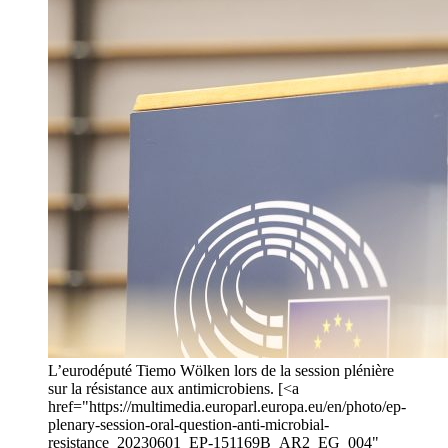
L’eurodéputé Tiemo Wölken lors de la session plénière
sur la résistance aux antimicrobiens. [<a
href="https://multimedia.europarl.europa.eu/en/photo/ep-
plenary-session-oral-question-anti-microbial-
resistance_20230601_EP-151169B_AR2_EG_004"