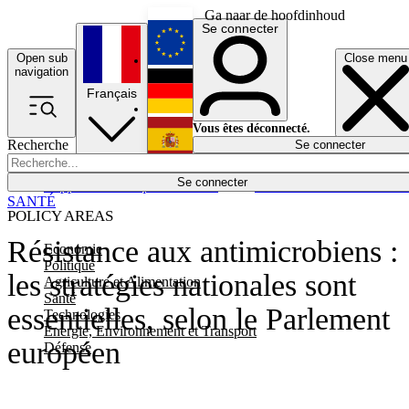
Ga naar de hoofdinhoud
Se connecter
Open sub
Close menu
English
navigation
Français
Deutsch
Vous êtes déconnecté.
Recherche
Se connecter
Español
Lumières éteintes
Se connecter
Rapporteur
Politique
Économie
Newsletters
Evénements
Em
SANTÉ
POLICY AREAS
Résistance aux antimicrobiens :
Economie
Politique
les stratégies nationales sont
Agriculture et Alimentation
Santé
essentielles, selon le Parlement
Technologies
Energie, Environnement et Transport
européen
Défense