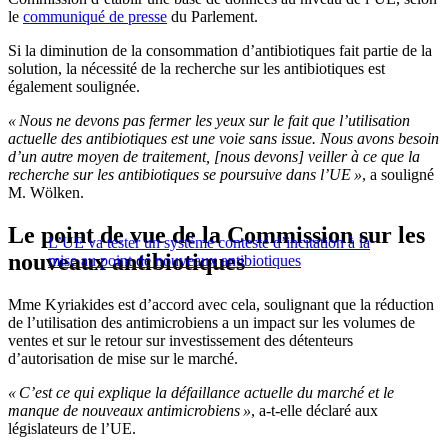
le
communiqué de presse
du Parlement.
Si la diminution de la consommation d’antibiotiques fait partie de la
solution, la nécessité de la recherche sur les antibiotiques est
également soulignée.
« Nous ne devons pas fermer les yeux sur le fait que l’utilisation
actuelle des antibiotiques est une voie sans issue. Nous avons besoin
d’un autre moyen de traitement, [nous devons] veiller à ce que la
recherche sur les antibiotiques se poursuive dans l’UE »
, a souligné
M. Wölken.
Le point de vue de la Commission sur les
L’UE va tester un système contesté d’incitation à la
nouveaux antibiotiques
mise au point de nouveaux antibiotiques
Mme Kyriakides est d’accord avec cela, soulignant que la réduction
de l’utilisation des antimicrobiens a un impact sur les volumes de
ventes et sur le retour sur investissement des détenteurs
d’autorisation de mise sur le marché.
« C’est ce qui explique la défaillance actuelle du marché et le
manque de nouveaux antimicrobiens »
, a-t-elle déclaré aux
législateurs de l’UE.