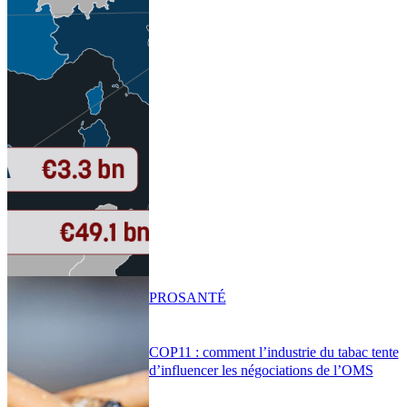
PRO
SANTÉ
COP11 : comment l’industrie du tabac tente
d’influencer les négociations de l’OMS