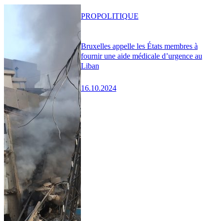
PRO
POLITIQUE
Bruxelles appelle les États membres à
fournir une aide médicale d’urgence au
Liban
16.10.2024