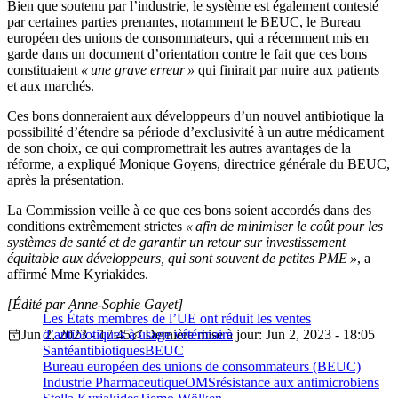
Bien que soutenu par l’industrie, le système est également contesté
par certaines parties prenantes, notamment le BEUC, le Bureau
européen des unions de consommateurs, qui a récemment mis en
garde dans un document d’orientation contre le fait que ces bons
constituaient
« une grave erreur »
qui finirait par nuire aux patients
et aux marchés.
Ces bons donneraient aux développeurs d’un nouvel antibiotique la
possibilité d’étendre sa période d’exclusivité à un autre médicament
de son choix, ce qui compromettrait les autres avantages de la
réforme, a expliqué Monique Goyens, directrice générale du BEUC,
après la présentation.
La Commission veille à ce que ces bons soient accordés dans des
conditions extrêmement strictes
« afin de minimiser le coût pour les
systèmes de santé et de garantir un retour sur investissement
équitable aux développeurs, qui sont souvent de petites PME »
, a
affirmé Mme Kyriakides.
[Édité par Anne-Sophie Gayet]
Les États membres de l’UE ont réduit les ventes
Jun 2, 2023 - 17:45
d’antibiotiques à usage vétérinaire
Dernière mise à jour: Jun 2, 2023 - 18:05
Santé
antibiotiques
BEUC
Bureau européen des unions de consommateurs (BEUC)
Industrie Pharmaceutique
OMS
résistance aux antimicrobiens