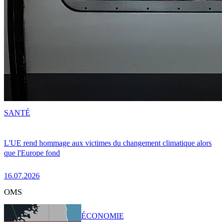
SANTÉ
L'UE rend hommage aux victimes du changement climatique alors
que l'Europe fond
16.07.2026
OMS
ÉCONOMIE