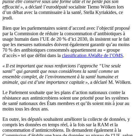
puisse être conservé sous une forme utile et ne perde pas son
efficacité »
, a déclaré l’eurodéputé socialiste Tiemo Wölken lors
d’un débat avec la commissaire à la santé, Stella Kyriakides, ce
jeudi.
Bien que les parlementaires soient d’accord avec l’objectif proposé
par la Commission de réduire la consommation d’antibiotiques à
usage humain dans l’UE de 20 % d’ici 2030, ils insistent sur le fait
que les mesures nationales doivent également garantir qu’au moins
70 % des antibiotiques consommés appartiennent au « groupe
d’accès » tel que défini dans la
classification AWaRe de l’OMS
.
« Il est important que nous renforcions l’approche “Une seule
santé” qui garantit que nous considérons la santé comme un
ensemble complet, de l’environnement à la santé humaine et
animale, qui est d’une importance capitale »
, a déclaré M. Wölken.
Le Parlement souhaite que les plans d’action nationaux contre la
résistance aux antimicrobiens soient une priorité pour les systèmes
de santé nationaux des États membres et qu’ils soient mis à jour au
moins tous les deux ans.
En outre, les députés souhaitent améliorer la collecte de données, y
compris les données en temps réel, à la fois sur la RAM et la
consommation d’antimicrobiens. Ils demandent également à la
Commission d’établir une base de données au niveau de l’UE, selon