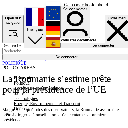
Ga naar de hoofdinhoud
Se connecter
Open sub
Close menu
English
navigation
Français
Deutsch
Vous êtes déconnecté.
Recherche
Se connecter
Español
Lumières éteintes
Se connecter
Rapporteur
Politique
Économie
Newsletters
Evénements
Em
POLITIQUE
POLICY AREAS
La Roumanie s’estime prête
Economie
Politique
pour la présidence de l’UE
Agriculture et Alimentation
Santé
Technologies
Energie, Environnement et Transport
Défense
Malgré les inquiétudes des observateurs, la Roumanie assure être
prête à diriger le Conseil, alors qu’elle entame sa première
présidence.