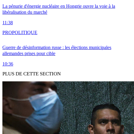
La pénurie d'énergie nucléaire en Hongrie ouvre la voie à la
libéralisation du marché
11:38
PRO
POLITIQUE
Guerre de désinformation russe : les élections municipales
allemandes prises pour cible
10:36
PLUS DE CETTE SECTION