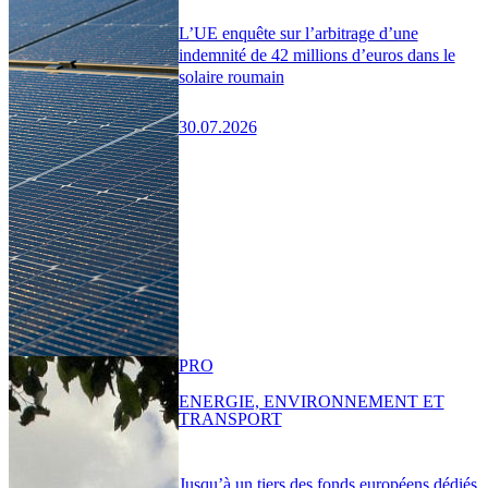
L’UE enquête sur l’arbitrage d’une
indemnité de 42 millions d’euros dans le
solaire roumain
30.07.2026
PRO
ENERGIE, ENVIRONNEMENT ET
TRANSPORT
Jusqu’à un tiers des fonds européens dédiés