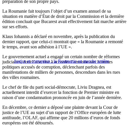
préparation de son propre pays.
La Roumanie fait toujours l’objet d’un examen annuel de sa
situation en matière d’État de droit par la Commission et la dernière
édition concluait que Bucarest avait effectivement fait marche arrière
sur ses efforts.
Klaus Iohannis a déclaré en novembre, après la publication du
dernier rapport, que celui-ci montrait que « la Roumanie a remonté
le temps, avant son adhésion à l’UE ».
Le gouvernement actuel a engagé un certain nombre de réformes
Justice et corruption : la Roumanie en marche arrière
judiciaires, dont l’une vise à accorder l’amnistie aux hommes
politiques accusés de corruption, déclenchant parfois des
manifestations de milliers de personnes, descendues dans les rues
des villes roumaines.
Le chef de file du parti social-démocrate, Liviu Dragnea, est
actuellement interdit d’exercer la fonction de Premier ministre en
raison d’une condamnation prononcée en juin de l’année dernière.
En décembre, ce dernier a déposé une plainte devant la Cour de
justice de l’UE au sujet d’un rapport de l’Office européen de lutte
antifraude, l’OLAF, qui affirme que 20 millions d’euros de fonds
européens ont été détournés.