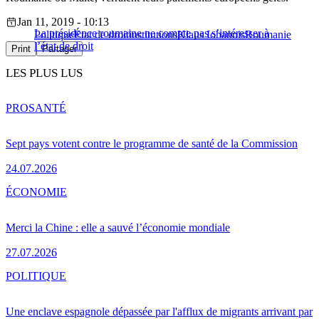
Jan 11, 2019 - 10:13
La présidence roumaine ne compte pas s’intéresser à
Politique
État de droit
institutions
Klaus Iohannis
Roumanie
l’état de droit
Print
Partager
LES PLUS LUS
PRO
SANTÉ
Sept pays votent contre le programme de santé de la Commission
24.07.2026
ÉCONOMIE
Merci la Chine : elle a sauvé l’économie mondiale
27.07.2026
POLITIQUE
Une enclave espagnole dépassée par l'afflux de migrants arrivant par