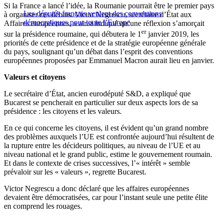
Si la France a lancé l’idée, la Roumanie pourrait être le premier pays
Les députés français veulent des conventions
à organiser ces débats. Victor Negrescu, secrétaire d’État aux
démocratiques pour toute l’Europe
Affaires européennes, a ainsi indiqué qu’une réflexion s’amorçait
er
sur la présidence roumaine, qui débutera le 1
janvier 2019, les
priorités de cette présidence et de la stratégie européenne générale
du pays, soulignant qu’un débat dans l’esprit des conventions
européennes proposées par Emmanuel Macron aurait lieu en janvier.
Valeurs et citoyens
Le secrétaire d’État, ancien eurodéputé S&D, a expliqué que
Bucarest se pencherait en particulier sur deux aspects lors de sa
présidence : les citoyens et les valeurs.
En ce qui concerne les citoyens, il est évident qu’un grand nombre
des problèmes auxquels l’UE est confrontée aujourd’hui résultent de
la rupture entre les décideurs politiques, au niveau de l’UE et au
niveau national et le grand public, estime le gouvernement roumain.
Et dans le contexte de crises successives, l’« intérêt » semble
prévaloir sur les « valeurs », regrette Bucarest.
Victor Negrescu a donc déclaré que les affaires européennes
devaient être démocratisées, car pour l’instant seule une petite élite
en comprend les rouages.