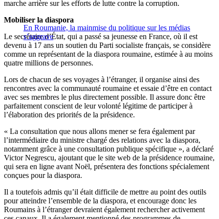
marche arrière sur les efforts de lutte contre la corruption.
Mobiliser la diaspora
En Roumanie, la mainmise du politique sur les médias
Le secrétaire d’État, qui a passé sa jeunesse en France, où il est
s’aggrave
devenu à 17 ans un soutien du Parti socialiste français, se considère
comme un représentant de la diaspora roumaine, estimée à au moins
quatre millions de personnes.
Lors de chacun de ses voyages à l’étranger, il organise ainsi des
rencontres avec la communauté roumaine et essaie d’être en contact
avec ses membres le plus directement possible. Il assure donc être
parfaitement conscient de leur volonté légitime de participer à
l’élaboration des priorités de la présidence.
« La consultation que nous allons mener se fera également par
l’intermédiaire du ministre chargé des relations avec la diaspora,
notamment grâce à une consultation publique spécifique », a déclaré
Victor Negrescu, ajoutant que le site web de la présidence roumaine,
qui sera en ligne avant Noël, présentera des fonctions spécialement
conçues pour la diaspora.
Il a toutefois admis qu’il était difficile de mettre au point des outils
pour atteindre l’ensemble de la diaspora, et encourage donc les
Roumains à l’étranger devraient également rechercher activement
ces canaux. Il a également mentionné des programmes de