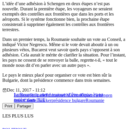
L’idée d’une adhésion à Schengen en deux étapes n’est pas
nouvelle. Durant la première étape, les voyageurs ne seraient
exemptés des contrôles aux frontières que dans les ports et les
aéroports. Si le système fonctionne bien, la prochaine étape
consisterait à supprimer également les contrôles aux frontières
terrestres.
Dans un premier temps, la Roumanie souhaite un vote au Conseil, a
indiqué Victor Negrescu. Même si le vote devait aboutir à un ou
plusieurs vétos, Bucarest veut savoir quels pays s’opposent à son
adhésion. Cela aurait le mérite de clarifier la situation. Pour l’instant,
les pays ne cessent de se renvoyer la balle, regrette-t-il, « tout le
monde nous dit d’en parler avec un autre pays ».
Le pays le mieux placé pour organiser ce vote est bien sûr la
Bulgarie, dont la présidence commence dans trois semaines.
Dec 11, 2017 - 11:12
La Roumanie attend toujours d’être admise à part
Politique
Bulgarie
Emmanuel Macron
Espace Schengen
entière dans l’UE
Jean-Claude Juncker
présidence bulgare
Roumanie
Print
Partager
LES PLUS LUS