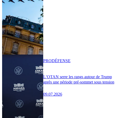
PRO
DÉFENSE
L’OTAN serre les rangs autour de Trump
après une période pré-sommet sous tension
09.07.2026