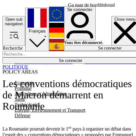
Ga naar de hoofdinhoud
Se connecter
Open sub
Close menu
English
navigation
Français
Deutsch
Vous êtes déconnecté.
Recherche
Se connecter
Español
Lumières éteintes
Se connecter
Rapporteur
Politique
Économie
Newsletters
Evénements
Em
POLITIQUE
POLICY AREAS
Les conventions démocratiques
Economie
Politique
de Macron démarrent en
Agriculture et Alimentation
Santé
Roumanie
Technologies
Energie, Environnement et Transport
Défense
er
La Roumanie pourrait devenir le 1
pays à organiser un débat dans
l’esprit des « conventions démocratiques » proposées par Emmanuel