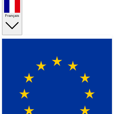
Français