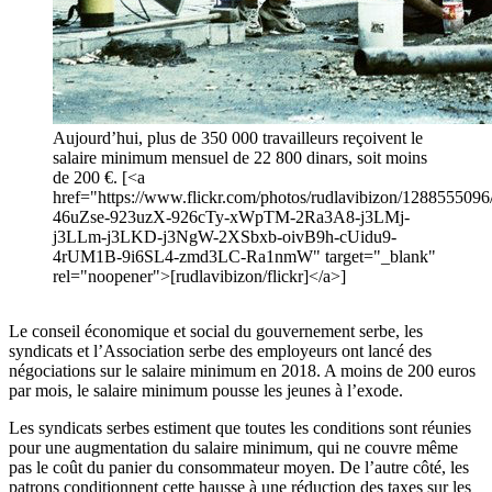
Aujourd’hui, plus de 350 000 travailleurs reçoivent le
salaire minimum mensuel de 22 800 dinars, soit moins
de 200 €. [<a
href="https://www.flickr.com/photos/rudlavibizon/1288555096/i
46uZse-923uzX-926cTy-xWpTM-2Ra3A8-j3LMj-
j3LLm-j3LKD-j3NgW-2XSbxb-oivB9h-cUidu9-
4rUM1B-9i6SL4-zmd3LC-Ra1nmW" target="_blank"
rel="noopener">[rudlavibizon/flickr]</a>]
Le conseil économique et social du gouvernement serbe, les
syndicats et l’Association serbe des employeurs ont lancé des
négociations sur le salaire minimum en 2018. A moins de 200 euros
par mois, le salaire minimum pousse les jeunes à l’exode.
Les syndicats serbes estiment que toutes les conditions sont réunies
pour une augmentation du salaire minimum, qui ne couvre même
pas le coût du panier du consommateur moyen. De l’autre côté, les
patrons conditionnent cette hausse à une réduction des taxes sur les