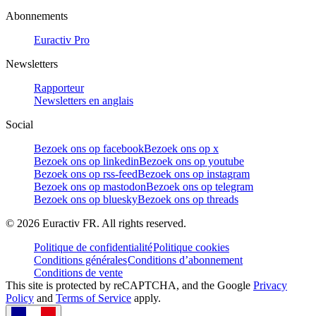
Abonnements
Euractiv Pro
Newsletters
Rapporteur
Newsletters en anglais
Social
Bezoek ons op facebook
Bezoek ons op x
Bezoek ons op linkedin
Bezoek ons op youtube
Bezoek ons op rss-feed
Bezoek ons op instagram
Bezoek ons op mastodon
Bezoek ons op telegram
Bezoek ons op bluesky
Bezoek ons op threads
©
2026
Euractiv FR. All rights reserved.
Politique de confidentialité
Politique cookies
Conditions générales
Conditions d’abonnement
Conditions de vente
This site is protected by reCAPTCHA, and the Google
Privacy
Policy
and
Terms of Service
apply.