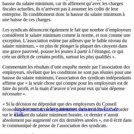
hausse du salaire minimum, car ils affirment qu’avec les charges
fiscales actuelles, ils n’arrivent pas à assumer les coûts de leur
entreprise. Ils conditionnent donc la hausse du salaire minimum à
une baisse de ces charges.
Les syndicats dénoncent également le fait que nombre d’employeurs
considèrent le salaire minimum comme la norme, et non comme une
exception. L’association estime par ailleurs que le faible niveau du
salaire minimum, « en plus de plonger la plupart des citoyens dans
une grave pauvreté, pousse les jeunes à partir à l’étranger, ce qui
crée un déficit de certains profils, surtout les plus qualifiés ».
Commentant les résultats d’une enquête menée par l’association des
employeurs, révélant que les conditions ne sont pas réunies pour une
hausse du salaire minimum, l’association des syndicats indépendants
affirme que « la seule chose qui compte pour les employeurs est de
faire du profit, et la main d’œuvre n’est pour eux qu’une dépense
nécessaire ».
« Si la décision ne dépendait que des employeurs du Conseil
Juncker pour un salaire minimum dans tous les États de
économique et social, où les partenaires sociaux doivent s’accorder
l’UE
sur le montant du salaire minimum horaire, ce dernier n’aurait
absolument pas augmenté ces dix dernières années », est-il écrit dans
le communiqué de presse de l’association des syndicats.