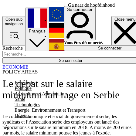
Ga naar de hoofdinhoud
Se connecter
Open sub
Close menu
English
navigation
Français
Deutsch
Vous êtes déconnecté.
Recherche
Se connecter
Español
Lumières éteintes
Se connecter
Rapporteur
Politique
Économie
Newsletters
Evénements
Em
ÉCONOMIE
POLICY AREAS
Le débat sur le salaire
Economie
Politique
minimum fait rage en Serbie
Agriculture et Alimentation
Santé
Technologies
Energie, Environnement et Transport
Défense
Le conseil économique et social du gouvernement serbe, les
syndicats et l’Association serbe des employeurs ont lancé des
négociations sur le salaire minimum en 2018. A moins de 200 euros
par mois, le salaire minimum pousse les jeunes à l'exode.