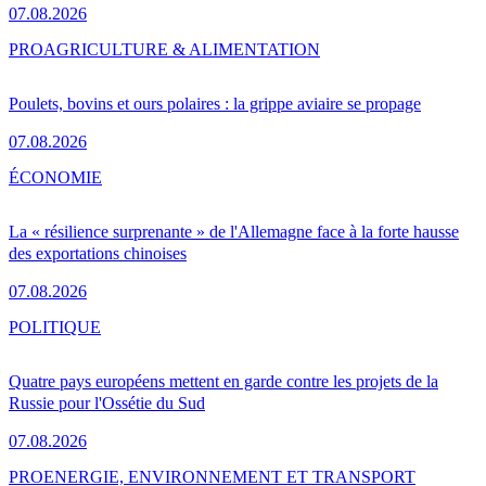
07.08.2026
PRO
AGRICULTURE & ALIMENTATION
Poulets, bovins et ours polaires : la grippe aviaire se propage
07.08.2026
ÉCONOMIE
La « résilience surprenante » de l'Allemagne face à la forte hausse
des exportations chinoises
07.08.2026
POLITIQUE
Quatre pays européens mettent en garde contre les projets de la
Russie pour l'Ossétie du Sud
07.08.2026
PRO
ENERGIE, ENVIRONNEMENT ET TRANSPORT