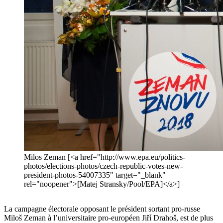
Milos Zeman [<a href="http://www.epa.eu/politics-
photos/elections-photos/czech-republic-votes-new-
president-photos-54007335" target="_blank"
rel="noopener">[Matej Stransky/Pool/EPA]</a>]
La campagne électorale opposant le président sortant pro-russe
Miloš Zeman à l’universitaire pro-européen Jiří Drahoš, est de plus