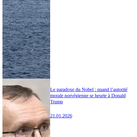
Le paradoxe du Nobel : quand l’autorité
morale norvégienne se heurte à Donald
Trump
21.01.2026