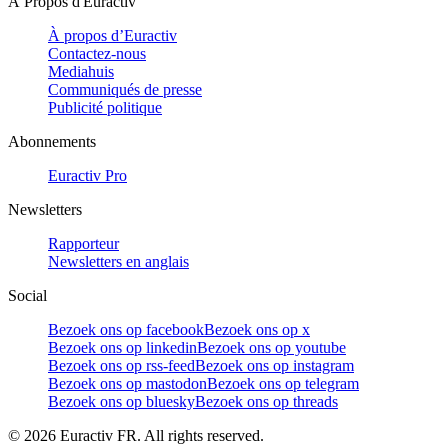
À Propos d'Euractiv
À propos d’Euractiv
Contactez-nous
Mediahuis
Communiqués de presse
Publicité politique
Abonnements
Euractiv Pro
Newsletters
Rapporteur
Newsletters en anglais
Social
Bezoek ons op facebook
Bezoek ons op x
Bezoek ons op linkedin
Bezoek ons op youtube
Bezoek ons op rss-feed
Bezoek ons op instagram
Bezoek ons op mastodon
Bezoek ons op telegram
Bezoek ons op bluesky
Bezoek ons op threads
©
2026
Euractiv FR. All rights reserved.