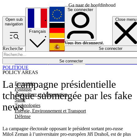
Ga naar de hoofdinhoud
Se connecter
Open sub
Close menu
English
navigation
Français
Deutsch
Vous êtes déconnecté.
Recherche
Se connecter
Español
Lumières éteintes
Se connecter
Rapporteur
Politique
Économie
Newsletters
Evénements
Em
POLITIQUE
POLICY AREAS
La campagne présidentielle
Economie
Politique
tchèque submergée par les fake
Agriculture et Alimentation
Santé
news
Technologies
Energie, Environnement et Transport
Défense
La campagne électorale opposant le président sortant pro-russe
Miloš Zeman à l’universitaire pro-européen Jiří Drahoš, est de plus