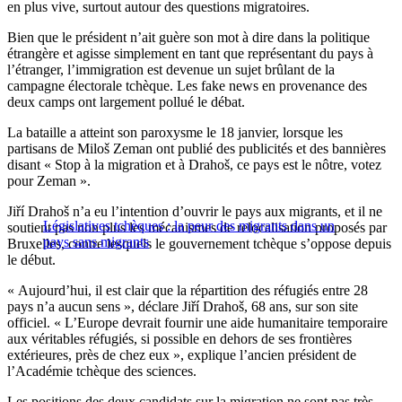
en plus vive, surtout autour des questions migratoires.
Bien que le président n’ait guère son mot à dire dans la politique
étrangère et agisse simplement en tant que représentant du pays à
l’étranger, l’immigration est devenue un sujet brûlant de la
campagne électorale tchèque. Les fake news en provenance des
deux camps ont largement pollué le débat.
La bataille a atteint son paroxysme le 18 janvier, lorsque les
partisans de Miloš Zeman ont publié des publicités et des bannières
disant « Stop à la migration et à Drahoš, ce pays est le nôtre, votez
pour Zeman ».
Jiří Drahoš n’a eu l’intention d’ouvrir le pays aux migrants, et il ne
Législatives tchèques : la peur des migrants dans un
soutient pas non plus les mécanismes de relocalisation proposés par
pays sans migrants
Bruxelles, contre lesquels le gouvernement tchèque s’oppose depuis
le début.
« Aujourd’hui, il est clair que la répartition des réfugiés entre 28
pays n’a aucun sens », déclare Jiří Drahoš, 68 ans, sur son site
officiel. « L’Europe devrait fournir une aide humanitaire temporaire
aux véritables réfugiés, si possible en dehors de ses frontières
extérieures, près de chez eux », explique l’ancien président de
l’Académie tchèque des sciences.
Les positions des deux candidats sur la migration ne sont pas très