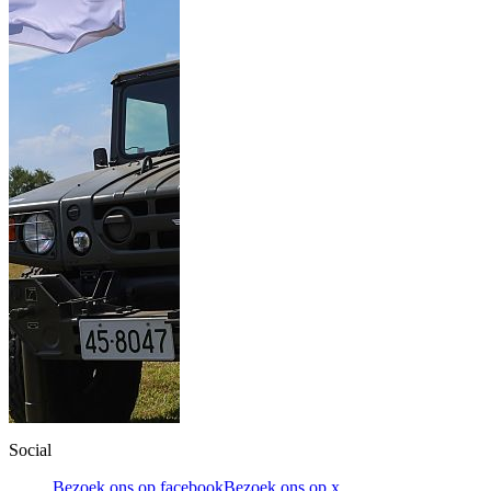
Social
Bezoek ons op facebook
Bezoek ons op x