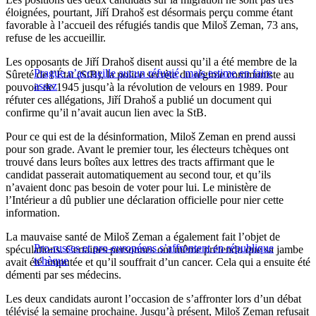
éloignées, pourtant, Jiří Drahoš est désormais perçu comme étant
favorable à l’accueil des réfugiés tandis que Miloš Zeman, 73 ans,
refuse de les accueillir.
Les opposants de Jiří Drahoš disent aussi qu’il a été membre de la
Prague n’accueille aucun réfugié, mais estime en faire
Sûreté de l’État (StB), la police secrète du régime communiste au
assez
pouvoir de 1945 jusqu’à la révolution de velours en 1989. Pour
réfuter ces allégations, Jiří Drahoš a publié un document qui
confirme qu’il n’avait aucun lien avec la StB.
Pour ce qui est de la désinformation, Miloš Zeman en prend aussi
pour son grade. Avant le premier tour, les électeurs tchèques ont
trouvé dans leurs boîtes aux lettres des tracts affirmant que le
candidat passerait automatiquement au second tour, et qu’ils
n’avaient donc pas besoin de voter pour lui. Le ministère de
l’Intérieur a dû publier une déclaration officielle pour nier cette
information.
La mauvaise santé de Miloš Zeman a également fait l’objet de
Pro-russes et pro-européens s’affrontent en république
spéculations. Certaines personnes ont même prétendu que sa jambe
tchèque
avait été amputée et qu’il souffrait d’un cancer. Cela qui a ensuite été
démenti par ses médecins.
Les deux candidats auront l’occasion de s’affronter lors d’un débat
télévisé la semaine prochaine. Jusqu’à présent, Miloš Zeman refusait