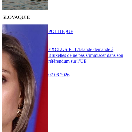
SLOVAQUIE
POLITIQUE
EXCLUSIF : L’Islande demande à
Bruxelles de ne pas s’immiscer dans son
référendum sur l’UE
07.08.2026