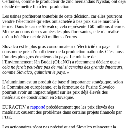
Certaines, comme le producteur de zinc néerlandais Nyrstar, ont déjà
décidé de mettre fin à leur production.
Les usines profiteront toutefois de cette décision, car elles pourront
vendre l’électricité qu’elles ont achetée à bas prix sur le marché à
terme. Dans le cas de Slovalco, cela représente 160 millions d’euros.
Même au cours de ses années les plus florissantes, elle n’a réalisé
qu’un bénéfice net de 80 millions d’euros.
Slovalco est le plus gros consommateur d’électricité du pays — il
consomme près d’un dixième de la production nationale. C’est aussi
l’un des plus gros émetteurs du pays. Le ministre de
l’Environnement Ján Budaj (OĽaNO) a récemment déclaré que
«
cela ne ferait peut-être pas de mal si certains des grands émetteurs,
comme Slovalco, quittaient le pays. »
L’aluminium est un produit de base d’importance stratégique, selon
la Commission européenne, et la fermeture de l’usine Slovalco
pourrait avoir un impact négatif sur les prix déjà élevés des
matériaux de construction en Slovaquie.
EURACTIV a
rapporté
précédemment que les prix élevés des
matériaux causent des problèmes dans certains projets financés par
l’UE.
Les actionnaires n’ont pas précisé quand Slovalco relancerait la