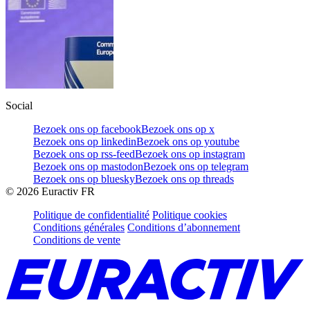
Social
Bezoek ons op facebook
Bezoek ons op x
Bezoek ons op linkedin
Bezoek ons op youtube
Bezoek ons op rss-feed
Bezoek ons op instagram
Bezoek ons op mastodon
Bezoek ons op telegram
Bezoek ons op bluesky
Bezoek ons op threads
©
2026
Euractiv FR
Politique de confidentialité
Politique cookies
Conditions générales
Conditions d’abonnement
Conditions de vente