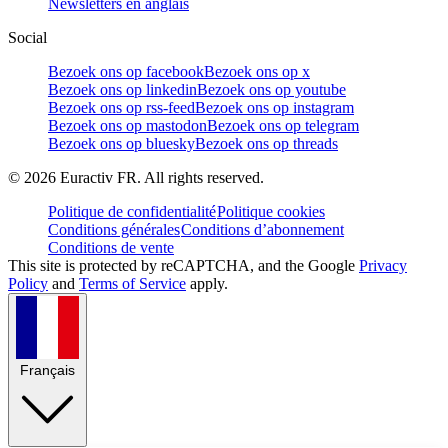
Newsletters en anglais
Social
Bezoek ons op facebook
Bezoek ons op x
Bezoek ons op linkedin
Bezoek ons op youtube
Bezoek ons op rss-feed
Bezoek ons op instagram
Bezoek ons op mastodon
Bezoek ons op telegram
Bezoek ons op bluesky
Bezoek ons op threads
©
2026
Euractiv FR. All rights reserved.
Politique de confidentialité
Politique cookies
Conditions générales
Conditions d’abonnement
Conditions de vente
This site is protected by reCAPTCHA, and the Google
Privacy
Policy
and
Terms of Service
apply.
Français