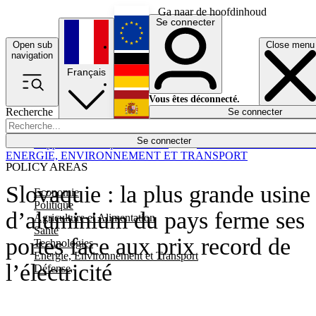
Ga naar de hoofdinhoud
Se connecter
Open sub
Close menu
English
navigation
Français
Deutsch
Vous êtes déconnecté.
Recherche
Se connecter
Español
Lumières éteintes
Se connecter
Rapporteur
Politique
Économie
Newsletters
Evénements
Em
ENERGIE, ENVIRONNEMENT ET TRANSPORT
POLICY AREAS
Slovaquie : la plus grande usine
Economie
Politique
d’aluminium du pays ferme ses
Agriculture et Alimentation
Santé
portes face aux prix record de
Technologies
Energie, Environnement et Transport
l’électricité
Défense