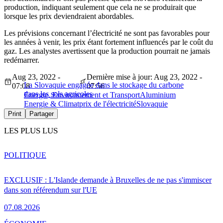
production, indiquant seulement que cela ne se produirait que
lorsque les prix deviendraient abordables.
Les prévisions concernant l’électricité ne sont pas favorables pour
les années à venir, les prix étant fortement influencés par le coût du
gaz. Les analystes avertissent que la production pourrait ne jamais
redémarrer.
Aug 23, 2022 -
Dernière mise à jour: Aug 23, 2022 -
La Slovaquie engagée dans le stockage du carbone
07:08
07:56
dans les sols agricoles
Energie, Environnement et Transport
Aluminium
Energie & Climat
prix de l'électricité
Slovaquie
Print
Partager
LES PLUS LUS
POLITIQUE
EXCLUSIF : L'Islande demande à Bruxelles de ne pas s'immiscer
dans son référendum sur l'UE
07.08.2026