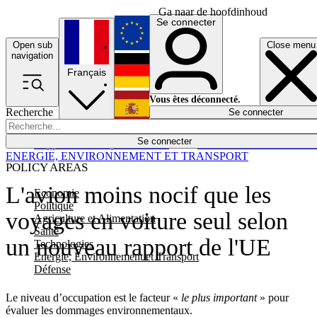
Ga naar de hoofdinhoud
Se connecter
Open sub
Close menu
English
navigation
Français
Deutsch
Vous êtes déconnecté.
Recherche
Se connecter
Español
Lumières éteintes
Se connecter
Rapporteur
Politique
Économie
Newsletters
Evénements
Em
ENERGIE, ENVIRONNEMENT ET TRANSPORT
POLICY AREAS
L'avion moins nocif que les
Economie
Politique
voyages en voiture seul selon
Agriculture et Alimentation
Santé
un nouveau rapport de l'UE
Technologies
Energie, Environnement et Transport
Défense
Le niveau d’occupation est le facteur «
le plus important
» pour
évaluer les dommages environnementaux.