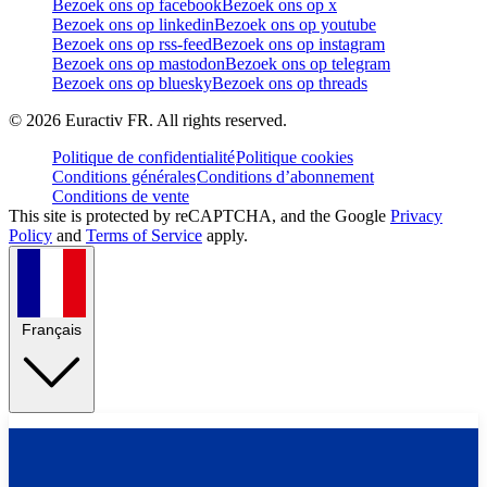
Bezoek ons op facebook
Bezoek ons op x
Bezoek ons op linkedin
Bezoek ons op youtube
Bezoek ons op rss-feed
Bezoek ons op instagram
Bezoek ons op mastodon
Bezoek ons op telegram
Bezoek ons op bluesky
Bezoek ons op threads
©
2026
Euractiv FR. All rights reserved.
Politique de confidentialité
Politique cookies
Conditions générales
Conditions d’abonnement
Conditions de vente
This site is protected by reCAPTCHA, and the Google
Privacy
Policy
and
Terms of Service
apply.
Français