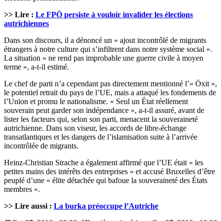
>> Lire :
Le FPÖ persiste à vouloir invalider les élections
autrichiennes
Dans son discours, il a dénoncé un « ajout incontrôlé de migrants
étrangers à notre culture qui s’infiltrent dans notre système social ».
La situation « ne rend pas improbable une guerre civile à moyen
terme », a-t-il estimé.
Le chef de parti n’a cependant pas directement mentionné l’« Öxit »,
le potentiel retrait du pays de l’UE, mais a attaqué les fondements de
l’Union et promu le nationalisme. « Seul un État réellement
souverain peut garder son indépendance », a-t-il assuré, avant de
lister les facteurs qui, selon son parti, menacent la souveraineté
autrichienne. Dans son viseur, les accords de libre-échange
transatlantiques et les dangers de l’islamisation suite à l’arrivée
incontrôlée de migrants.
Heinz-Christian Strache a également affirmé que l’UE était « les
petites mains des intérêts des entreprises » et accusé Bruxelles d’être
peuplé d’une « élite détachée qui bafoue la souveraineté des États
membres ».
>> Lire aussi :
La burka préoccupe l’Autriche