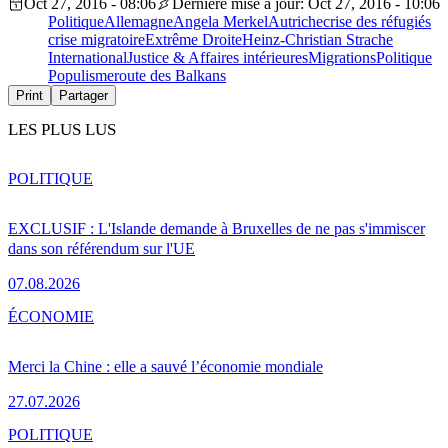
Oct 27, 2016 - 08:06
Dernière mise à jour: Oct 27, 2016 - 10:06
Politique
Allemagne
Angela Merkel
Autriche
crise des réfugiés
crise migratoire
Extrême Droite
Heinz-Christian Strache
International
Justice & Affaires intérieures
Migrations
Politique
Populisme
route des Balkans
Print
Partager
LES PLUS LUS
POLITIQUE
EXCLUSIF : L'Islande demande à Bruxelles de ne pas s'immiscer
dans son référendum sur l'UE
07.08.2026
ÉCONOMIE
Merci la Chine : elle a sauvé l’économie mondiale
27.07.2026
POLITIQUE