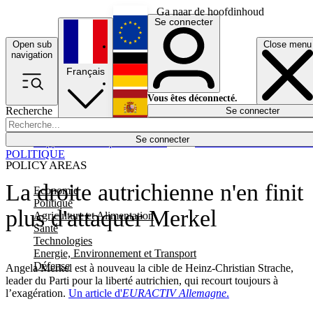
Ga naar de hoofdinhoud
Se connecter
Open sub
Close menu
English
navigation
Français
Deutsch
Vous êtes déconnecté.
Recherche
Se connecter
Español
Lumières éteintes
Se connecter
Rapporteur
Politique
Économie
Newsletters
Evénements
Em
POLITIQUE
POLICY AREAS
La droite autrichienne n'en finit
Economie
Politique
plus d'attaquer Merkel
Agriculture et Alimentation
Santé
Technologies
Energie, Environnement et Transport
Défense
Angela Merkel est à nouveau la cible de Heinz-Christian Strache,
leader du Parti pour la liberté autrichien, qui recourt toujours à
l’exagération.
Un article d'
EURACTIV Allemagne
.