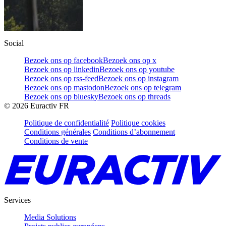
Social
Bezoek ons op facebook
Bezoek ons op x
Bezoek ons op linkedin
Bezoek ons op youtube
Bezoek ons op rss-feed
Bezoek ons op instagram
Bezoek ons op mastodon
Bezoek ons op telegram
Bezoek ons op bluesky
Bezoek ons op threads
©
2026
Euractiv FR
Politique de confidentialité
Politique cookies
Conditions générales
Conditions d’abonnement
Conditions de vente
Services
Media Solutions