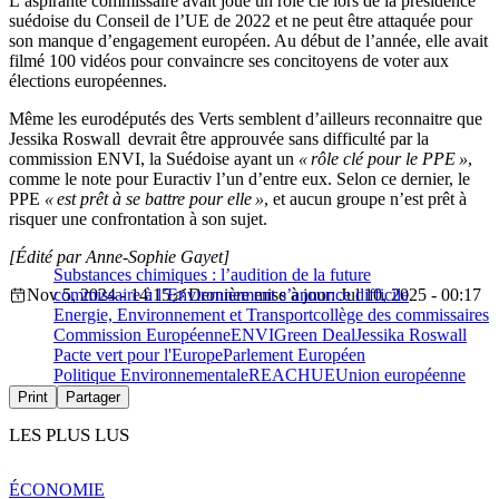
L’aspirante commissaire avait joué un rôle clé lors de la présidence
suédoise du Conseil de l’UE de 2022 et ne peut être attaquée pour
son manque d’engagement européen. Au début de l’année, elle avait
filmé 100 vidéos pour convaincre ses concitoyens de voter aux
élections européennes.
Même les eurodéputés des Verts semblent d’ailleurs reconnaitre que
Jessika Roswall devrait être approuvée sans difficulté par la
commission ENVI, la Suédoise ayant un
« rôle clé pour le PPE »
,
comme le note pour Euractiv l’un d’entre eux. Selon ce dernier, le
PPE
« est prêt à se battre pour elle »
, et aucun groupe n’est prêt à
risquer une confrontation à son sujet.
[Édité par Anne-Sophie Gayet]
Substances chimiques : l’audition de la future
Nov 5, 2024 - 14:15
commissaire à l’Environnement s’annonce difficile
Dernière mise à jour: Jul 10, 2025 - 00:17
Energie, Environnement et Transport
collège des commissaires
Commission Européenne
ENVI
Green Deal
Jessika Roswall
Pacte vert pour l'Europe
Parlement Européen
Politique Environnementale
REACH
UE
Union européenne
Print
Partager
LES PLUS LUS
ÉCONOMIE