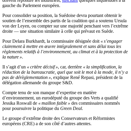
doivent répondre les industriels,
suscitant
quelques inquiétudes à la
gauche du Parlement européen.
Pour consolider sa position, la Suédoise devra pourtant obtenir le
soutien de l’ensemble des partis de la coalition qui a soutenu Ursula
von der Leyen, ou compter sur une majorité penchant vers l’extrême
droite — une situation similaire à celle qui prévaut en Suède.
Pour Delara Burkhardt, la commissaire désignée doit
« s’engager
clairement à mettre en œuvre intégralement et sans délai tous les
règlements relatifs à l’environnement, au climat et à la protection de
la nature »
.
Il s’agit d’un
« critère décisif »
, car, derrière
« la simplification, la
réduction de la bureaucratie, quel que soit le mot à la mode, il n’y a
pas de dérèglementation »
, explique René Repasi, président de la
délégation allemande du groupe S&D.
Compte tenu de son manque d’expertise en matière
d’environnement, un eurodéputé du groupe des Verts a qualifié
Jessika Roswall de
« maillon faible »
des commissaires nommés
pour poursuivre la politique du
Green Deal
.
Le groupe d’extrême droite des Conservateurs et Réformistes
européens (CRE) a de son côté d’autres attentes.