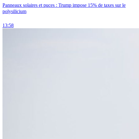
Panneaux solaires et puces : Trump impose 15% de taxes sur le
polysilicium
13:58