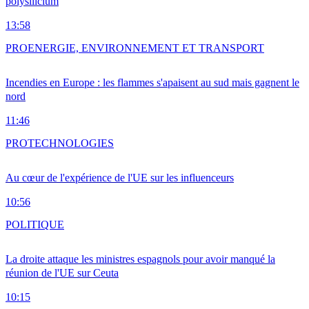
polysilicium
13:58
PRO
ENERGIE, ENVIRONNEMENT ET TRANSPORT
Incendies en Europe : les flammes s'apaisent au sud mais gagnent le
nord
11:46
PRO
TECHNOLOGIES
Au cœur de l'expérience de l'UE sur les influenceurs
10:56
POLITIQUE
La droite attaque les ministres espagnols pour avoir manqué la
réunion de l'UE sur Ceuta
10:15