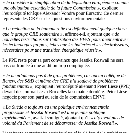
« Je considère la simplification de la législation européenne comme
une obligation essentielle de la future Commission »
, explique
l’eurodéputé tchèque Alexandr Vondra pour Euractiv. Ce dernier
représente les CRE sur les questions environnementales.
« La réduction de la bureaucratie est définitivement quelque chose
que le groupe CRE soutiendra »
, affirme-t-il, ajoutant que
« de
nouvelles restrictions sur l’utilisation des PFAS pourraient entraver
les technologies propres, telles que les batteries et les électrolyseurs,
nécessaires pour une transition énergétique réussie »
.
Le PPE reste pour sa part convaincu que Jessika Roswall ne sera
pas confrontée à une audition trop compliquée.
« Je ne m’attends pas à de gros problèmes, car aucun collègue de
Renew, des S&D et même des CRE n’a soulevé de problèmes
fondamentaux »
, expliquait l’eurodéputé allemand Peter Liese (PPE)
devant des journalistes à Bruxelles la semaine dernière. Peter Liese
négocie pour son parti au sein de la commission ENVI.
« La Suède a toujours eu une politique environnementale
progressiste et Jessika Roswall est une femme politique
expérimentée »
, avait-il souligné, ajoutant qu’il
« n’y avait pas de
volonté du Parlement de se débarrasser de Jessika Roswall »
.