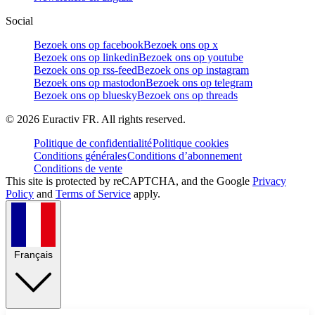
Social
Bezoek ons op facebook
Bezoek ons op x
Bezoek ons op linkedin
Bezoek ons op youtube
Bezoek ons op rss-feed
Bezoek ons op instagram
Bezoek ons op mastodon
Bezoek ons op telegram
Bezoek ons op bluesky
Bezoek ons op threads
©
2026
Euractiv FR. All rights reserved.
Politique de confidentialité
Politique cookies
Conditions générales
Conditions d’abonnement
Conditions de vente
This site is protected by reCAPTCHA, and the Google
Privacy
Policy
and
Terms of Service
apply.
Français