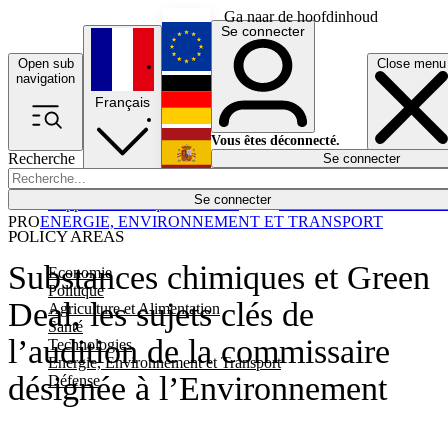
Ga naar de hoofdinhoud
Se connecter
Open sub
Close menu
English
navigation
Français
Deutsch
Vous êtes déconnecté.
Recherche
Se connecter
Español
Lumières éteintes
Se connecter
Rapporteur
Politique
Économie
Newsletters
Evénements
Em
PRO
ENERGIE, ENVIRONNEMENT ET TRANSPORT
POLICY AREAS
Substances chimiques et Green
Economie
Politique
Deal, les sujets clés de
Agriculture et Alimentation
Santé
l’audition de la commissaire
Technologies
Energie, Environnement et Transport
désignée à l’Environnement
Défense