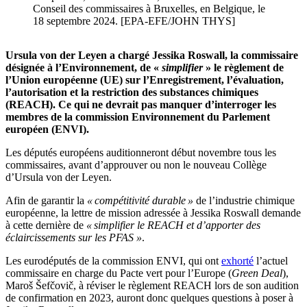
Conseil des commissaires à Bruxelles, en Belgique, le
18 septembre 2024. [EPA-EFE/JOHN THYS]
Ursula von der Leyen a chargé Jessika Roswall, la commissaire
désignée à l’Environnement, de «
simplifier
» le règlement de
l’Union européenne (UE) sur l’Enregistrement, l’évaluation,
l’autorisation et la restriction des substances chimiques
(REACH). Ce qui ne devrait pas manquer d’interroger les
membres de la commission Environnement du Parlement
européen (ENVI).
Les députés européens auditionneront début novembre tous les
commissaires, avant d’approuver ou non le nouveau Collège
d’Ursula von der Leyen.
Afin de garantir la
« compétitivité durable »
de l’industrie chimique
européenne, la lettre de mission adressée à Jessika Roswall demande
à cette dernière de
« simplifier le REACH et d’apporter des
éclaircissements sur les PFAS »
.
Les eurodéputés de la commission ENVI, qui ont
exhorté
l’actuel
commissaire en charge du Pacte vert pour l’Europe (
Green Deal
),
Maroš Šefčovič, à réviser le règlement REACH lors de son audition
de confirmation en 2023, auront donc quelques questions à poser à