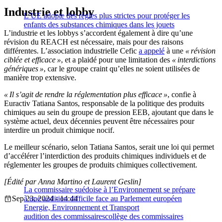
Industrie et lobby
L’UE adopte des règles plus strictes pour protéger les
enfants des substances chimiques dans les jouets
L’industrie et les lobbys s’accordent également à dire qu’une
révision du REACH est nécessaire, mais pour des raisons
différentes. L’association industrielle Cefic
a appelé
à une
« révision
ciblée et efficace »
, et a plaidé pour une limitation des
« interdictions
génériques »
, car le groupe craint qu’elles ne soient utilisées de
manière trop extensive.
« Il s’agit de rendre la réglementation plus efficace »
, confie à
Euractiv Tatiana Santos, responsable de la politique des produits
chimiques au sein du groupe de pression EEB, ajoutant que dans le
système actuel, deux décennies peuvent être nécessaires pour
interdire un produit chimique nocif.
Le meilleur scénario, selon Tatiana Santos, serait une loi qui permet
d’accélérer l’interdiction des produits chimiques individuels et de
réglementer les groupes de produits chimiques collectivement.
[Édité par Anna Martino et Laurent Geslin]
La commissaire suédoise à l’Environnement se prépare
Sep 23, 2024 - 14:44
à une audition difficile face au Parlement européen
Energie, Environnement et Transport
audition des commissaires
collège des commissaires