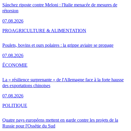
Sánchez riposte contre Meloni : l'Italie menacée de mesures de
rétorsion
07.08.2026
PRO
AGRICULTURE & ALIMENTATION
Poulets, bovins et ours polaires : la grippe aviaire se propage
07.08.2026
ÉCONOMIE
La « résilience surprenante » de l'Allemagne face à la forte hausse
des exportations chinoises
07.08.2026
POLITIQUE
Quatre pays européens mettent en garde contre les projets de la
Russie pour l'Ossétie du Sud