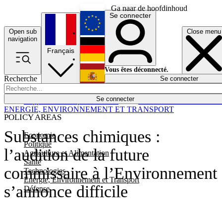
Ga naar de hoofdinhoud
Se connecter
Open sub
Close menu
English
navigation
Français
Deutsch
Vous êtes déconnecté.
Recherche
Se connecter
Español
Lumières éteintes
Se connecter
Rapporteur
Politique
Économie
Newsletters
Evénements
Em
ENERGIE, ENVIRONNEMENT ET TRANSPORT
POLICY AREAS
Substances chimiques :
Economie
Politique
l’audition de la future
Agriculture et Alimentation
Santé
commissaire à l’Environnement
Technologies
Energie, Environnement et Transport
s’annonce difficile
Défense