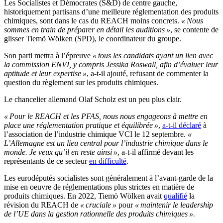
Les Socialistes et Démocrates (S&D) de centre gauche,
historiquement partisans d’une meilleure réglementation des produits
chimiques, sont dans le cas du REACH moins concrets.
« Nous
sommes en train de préparer en détail les auditions »
, se contente de
glisser Tiemö Wölken (SPD), le coordinateur du groupe.
Son parti mettra à l’épreuve
« tous les candidats ayant un lien avec
la commission ENVI, y compris Jessika Roswall, afin d’évaluer leur
aptitude et leur expertise »
, a-t-il ajouté, refusant de commenter la
question du règlement sur les produits chimiques.
Le chancelier allemand Olaf Scholz est un peu plus clair.
« Pour le REACH et les PFAS, nous nous engageons à mettre en
place une réglementation pratique et équilibrée »
,
a-t-il déclaré
à
l’association de l’industrie chimique VCI le 12 septembre.
«
L’Allemagne est un lieu central pour l’industrie chimique dans le
monde. Je veux qu’il en reste ainsi »
, a-t-il affirmé devant les
représentants de ce secteur
en difficulté
.
Les eurodéputés socialistes sont généralement à l’avant-garde de la
mise en oeuvre de réglementations plus strictes en matière de
produits chimiques. En 2022, Tiemö Wölken avait
qualifié
la
révision du REACH de
« cruciale »
pour
« maintenir le leadership
de l’UE dans la gestion rationnelle des produits chimiques ».