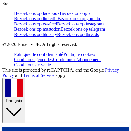
Social
Bezoek ons op facebook
Bezoek ons op x
Bezoek ons op linkedin
Bezoek ons op youtube
Bezoek ons op rss-feed
Bezoek ons op instagram
Bezoek ons op mastodon
Bezoek ons op telegram
Bezoek ons op bluesky
Bezoek ons op threads
©
2026
Euractiv FR. All rights reserved.
Politique de confidentialité
Politique cookies
Conditions générales
Conditions d’abonnement
Conditions de vente
This site is protected by reCAPTCHA, and the Google
Privacy
Policy
and
Terms of Service
apply.
Français