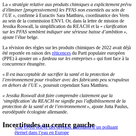
La
« stratégie relative aux produits chimiques a explicitement prévu
d’éliminer [progressivement] les PFAS non essentiels au sein de
l’UE »
, confirme à Euractiv Sara Matthieu, coordinatrice des Verts
au sein de la commission ENVI. Or, dans la lettre de mission de
Jessika Roswall, la simplification du REACH et la «
clarification
sur les PFAS semblent indiquer une sérieuse baisse d’ambition »
,
ajoute l’élue belge.
La révision des règles sur les produits chimiques de 2022 avait déjà
été reportée en raison des
réticences
du Parti populaire européen
(PPE) à ajouter un
« fardeau sur les entreprises »
qui font face à la
concurrence étrangère.
« Il est inacceptable de sacrifier la santé et la protection de
l’environnement pour rivaliser avec des fabricants peu scrupuleux
en dehors de l’UE »
, poursuit cependant Sara Matthieu.
« Jessika Roswall doit faire comprendre clairement que la
‘simplification’ du REACH ne signifie pas l’affaiblissement de la
protection de la santé et de l’environnement »
, ajoute Jutta Paulus,
eurodéputée écologiste allemande.
Incertitudes au centre gauche
Une ONG relève des niveaux alarmants d’un polluant
éternel dans l’eau en Europe