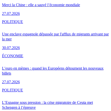
Merci la Chine : elle a sauvé l’économie mondiale
27.07.2026
POLITIQUE
Une enclave espagnole dépassée par l'afflux de migrants arrivant par
la mer
30.07.2026
ÉCONOMIE
L’euro en mèmes : quand les Européens détournent les nouveaux
billets
27.07.2026
POLITIQUE
L’Espagne sous pression : la crise migratoire de Ceuta met
Schengen à l’épreuve