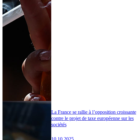
La France se rallie à l’opposition croissante
contre le projet de taxe européenne sur les
sociétés
10.10.2025