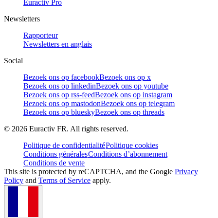
Euractiv Pro
Newsletters
Rapporteur
Newsletters en anglais
Social
Bezoek ons op facebook
Bezoek ons op x
Bezoek ons op linkedin
Bezoek ons op youtube
Bezoek ons op rss-feed
Bezoek ons op instagram
Bezoek ons op mastodon
Bezoek ons op telegram
Bezoek ons op bluesky
Bezoek ons op threads
©
2026
Euractiv FR. All rights reserved.
Politique de confidentialité
Politique cookies
Conditions générales
Conditions d’abonnement
Conditions de vente
This site is protected by reCAPTCHA, and the Google
Privacy
Policy
and
Terms of Service
apply.