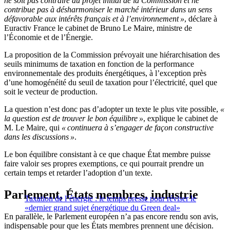
ne soit pas contraire au projet initial de la Commission et ne
contribue pas à désharmoniser le marché intérieur dans un sens
défavorable aux intérêts français et à l’environnement »
, déclare à
Euractiv France le cabinet de Bruno Le Maire, ministre de
l’Économie et de l’Énergie.
La proposition de la Commission prévoyait une hiérarchisation des
seuils minimums de taxation en fonction de la performance
environnementale des produits énergétiques, à l’exception près
d’une homogénéité du seuil de taxation pour l’électricité, quel que
soit le vecteur de production.
La question n’est donc pas d’adopter un texte le plus vite possible,
«
la question est de trouver le bon équilibre »
, explique le cabinet de
M. Le Maire, qui
« continuera à s’engager de façon constructive
dans les discussions »
.
Le bon équilibre consistant à ce que chaque État membre puisse
faire valoir ses propres exemptions, ce qui pourrait prendre un
certain temps et retarder l’adoption d’un texte.
Parlement, États membres, industrie
Taxation de l’énergie : le temps presse pour réviser le
«dernier grand sujet énergétique du Green deal»
En parallèle, le Parlement européen n’a pas encore rendu son avis,
indispensable pour que les États membres prennent une décision.