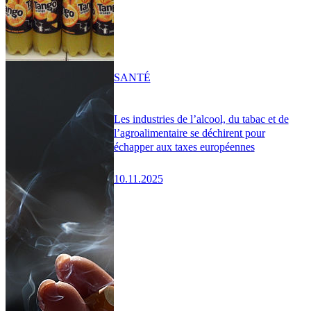
SANTÉ
Les industries de l’alcool, du tabac et de
l’agroalimentaire se déchirent pour
échapper aux taxes européennes
10.11.2025