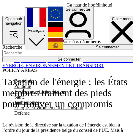
Ga naar de hoofdinhoud
Se connecter
Open sub
Close menu
English
navigation
Français
Deutsch
Vous êtes déconnecté.
Recherche
Se connecter
Español
Lumières éteintes
Se connecter
Rapporteur
Politique
Économie
Newsletters
Evénements
Em
ENERGIE, ENVIRONNEMENT ET TRANSPORT
POLICY AREAS
Taxation de l'énergie : les États
Economie
Politique
membres trainent des pieds
Agriculture et Alimentation
Santé
pour trouver un compromis
Technologies
Energie, Environnement et Transport
Défense
La révision de la directive sur la taxation de l’énergie est bien à
l’ordre du jour de la présidence belge du conseil de l’UE. Mais à