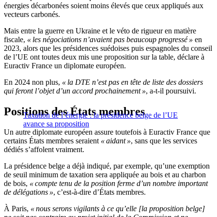
énergies décarbonées soient moins élevés que ceux appliqués aux
vecteurs carbonés.
Mais entre la guerre en Ukraine et le véto de rigueur en matière
fiscale,
« les négociations n’avaient pas beaucoup progressé »
en
2023, alors que les présidences suédoises puis espagnoles du conseil
de l’UE ont toutes deux mis une proposition sur la table, déclare à
Euractiv France un diplomate européen.
En 2024 non plus,
« la DTE n’est pas en tête de liste des dossiers
qui feront l’objet d’un accord prochainement »
, a-t-il poursuivi.
Positions des États membres
Taxation de l’énergie : la présidence belge de l’UE
avance sa proposition
Un autre diplomate européen assure toutefois à Euractiv France que
certains États membres seraient
« aidant »
, sans que les services
dédiés s’affolent vraiment.
La présidence belge a déjà indiqué, par exemple, qu’une exemption
de seuil minimum de taxation sera appliquée au bois et au charbon
de bois,
« compte tenu de la position ferme d’un nombre important
de délégations »
, c’est-à-dire d’États membres.
À Paris,
« nous serons vigilants à ce qu’elle [la proposition belge]