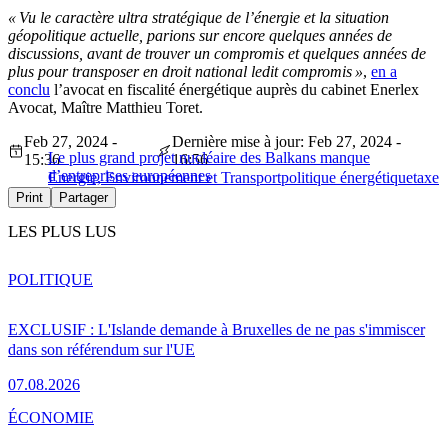
« Vu le caractère ultra stratégique de l’énergie et la situation
géopolitique actuelle, parions sur encore quelques années de
discussions, avant de trouver un compromis et quelques années de
plus pour transposer en droit national ledit compromis »
,
en a
conclu
l’avocat en fiscalité énergétique auprès du cabinet Enerlex
Avocat, Maître Matthieu Toret.
Feb 27, 2024 -
Dernière mise à jour: Feb 27, 2024 -
Le plus grand projet nucléaire des Balkans manque
15:36
16:56
d’entreprises européennes
Energie, Environnement et Transport
politique énergétique
taxe
Print
Partager
LES PLUS LUS
POLITIQUE
EXCLUSIF : L'Islande demande à Bruxelles de ne pas s'immiscer
dans son référendum sur l'UE
07.08.2026
ÉCONOMIE