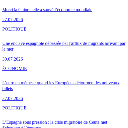
Merci la Chine : elle a sauvé l’économie mondiale
27.07.2026
POLITIQUE
Une enclave espagnole dépassée par l'afflux de migrants arrivant par
la mer
30.07.2026
ÉCONOMIE
L’euro en mèmes : quand les Européens détournent les nouveaux
billets
27.07.2026
POLITIQUE
L’Espagne sous pression : la crise migratoire de Ceuta met
Schengen à l’épreuve