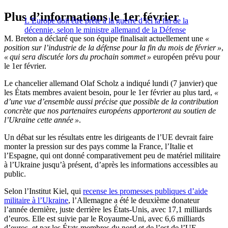
Plus d’informations le 1er février
L’Europe doit être prête à la guerre d’ici la fin de la
décennie, selon le ministre allemand de la Défense
M. Breton a déclaré que son équipe finalisait actuellement une
«
position sur l’industrie de la défense pour la fin du mois de février »
,
« qui sera discutée lors du prochain sommet »
européen prévu pour
le 1er février.
Le chancelier allemand Olaf Scholz a indiqué lundi (7 janvier) que
les États membres avaient besoin, pour le 1er février au plus tard,
«
d’une vue d’ensemble aussi précise que possible de la contribution
concrète que nos partenaires européens apporteront au soutien de
l’Ukraine cette année »
.
Un débat sur les résultats entre les dirigeants de l’UE devrait faire
monter la pression sur des pays comme la France, l’Italie et
l’Espagne, qui ont donné comparativement peu de matériel militaire
à l’Ukraine jusqu’à présent, d’après les informations accessibles au
public.
Selon l’Institut Kiel, qui
recense les promesses publiques d’aide
militaire à l’Ukraine
, l’Allemagne a été le deuxième donateur
l’année dernière, juste derrière les États-Unis, avec 17,1 milliards
d’euros. Elle est suivie par le Royaume-Uni, avec 6,6 milliards
d’euros, et par les États membres du nord et de l’est de l’UE.