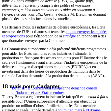
pour le Fonds européen de défense [FED] —, quatre pays,
différentes entreprises, y compris des petites et moyennes
entreprises, et bien nous pouvons vous aider en soutenant à
l’avance ce que vous allez faire »
, a déclaré M. Breton, en donnant
plus de détails sur les incitations éventuelles.
Ces derniers mois, les industries de défense européennes, les États
membres de l’UE et d’autres acteurs clés
ont pu envoyer leurs idées
et propositions
pour l’élaboration de la
stratégie
en répondant à des
questionnaires envoyés par la Commission.
La Commission européenne a déjà présenté différents programmes
pour aider les États membres et les industries à stimuler la
production en finançant des achats conjoints pour l’Ukraine dans le
cadre
de l’instrument visant à renforcer l’industrie européenne de la
défense au moyen d’acquisitions conjointes (EDIRPA)
et en
investissant dans des lignes de production de munitions dans le
cadre de l’
action de soutien à la production de munitions
(ASAP).
18 mois pour s’adapter
Défense : la Commission européenne demande conseil
à l’industrie et aux États membres
Thierry Breton a également insisté sur le fait qu’il était
« tout à fait »
possible pour l’Union européenne d’atteindre son objectif de
produire un million d’obus d’artillerie, que les États membres
s’étaient engagés l’année dernière à
fournir en mars à l’Ukraine
.