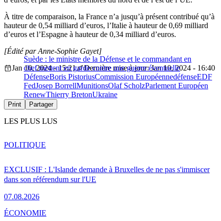
À titre de comparaison, la France n’a jusqu’à présent contribué qu’à
hauteur de 0,54 milliard d’euros, l’Italie à hauteur de 0,69 milliard
d’euros et l’Espagne à hauteur de 0,34 milliard d’euros.
[Édité par Anne-Sophie Gayet]
Suède : le ministre de la Défense et le commandant en
Jan 10, 2024 - 15:21
chef mettent en garde contre une guerre éventuelle
Dernière mise à jour: Jan 10, 2024 - 16:40
Défense
Boris Pistorius
Commission Européenne
défense
EDF
Fed
Josep Borrell
Munitions
Olaf Scholz
Parlement Européen
Renew
Thierry Breton
Ukraine
Print
Partager
LES PLUS LUS
POLITIQUE
EXCLUSIF : L'Islande demande à Bruxelles de ne pas s'immiscer
dans son référendum sur l'UE
07.08.2026
ÉCONOMIE