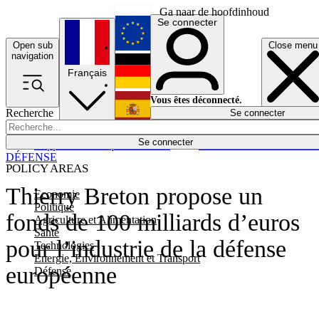
Ga naar de hoofdinhoud
Se connecter
Open sub
Close menu
English
navigation
Français
Deutsch
Vous êtes déconnecté.
Recherche
Se connecter
Español
Lumières éteintes
Se connecter
Rapporteur
Politique
Économie
Newsletters
Evénements
Em
DÉFENSE
POLICY AREAS
Thierry Breton propose un
Economie
Politique
fonds de 100 milliards d’euros
Agriculture et Alimentation
Santé
pour l’industrie de la défense
Technologies
Energie, Environnement et Transport
européenne
Défense