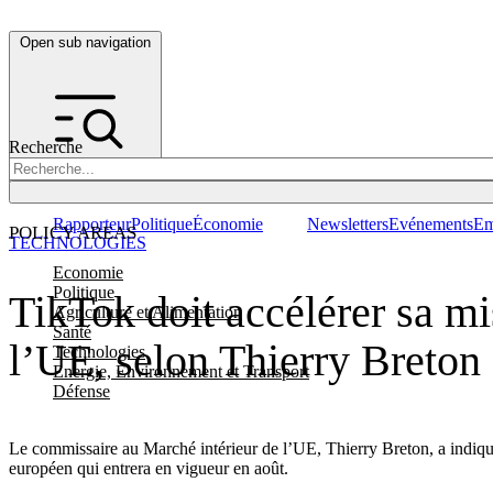
Open sub navigation
Recherche
Rapporteur
Politique
Économie
Newsletters
Evénements
Em
POLICY AREAS
TECHNOLOGIES
Economie
Politique
TikTok doit accélérer sa m
Agriculture et Alimentation
Santé
l’UE, selon Thierry Breton
Technologies
Energie, Environnement et Transport
Défense
Le commissaire au Marché intérieur de l’UE, Thierry Breton, a indiq
européen qui entrera en vigueur en août.