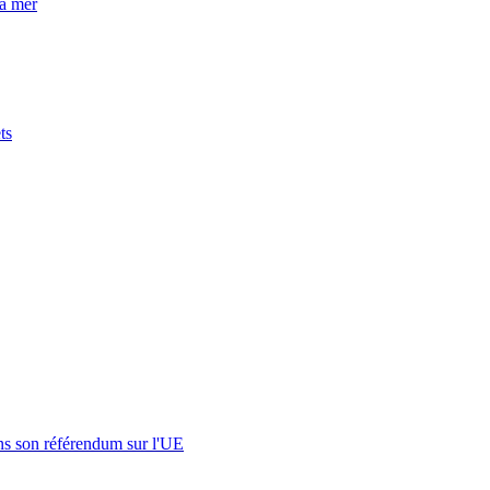
la mer
ts
s son référendum sur l'UE