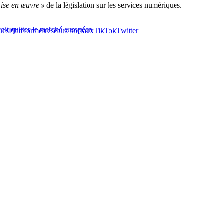
ise en œuvre »
de la législation sur les services numériques.
rrait quitter le marché européen
ues
Plateformes
réseaux sociaux
TikTok
Twitter