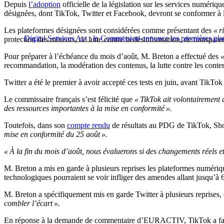
Depuis
l’adoption
officielle de la législation sur les services numériq
désignées, dont TikTok, Twitter et Facebook, devront se conformer à la 
Les plateformes désignées sont considérées comme présentant des
« r
Digital Services Act : la Commission annonce les premières plat
protection des mineurs, de lutte contre la désinformation, de transpare
Pour préparer à l’échéance du mois d’août, M. Breton a effectué des
«
recommandation, la modération des contenus, la lutte contre les contenus
Twitter a été le premier à avoir accepté ces tests en juin, avant TikTo
Le commissaire français s’est félicité que
« TikTok ait volontairement a
des ressources importantes à la mise en conformité ».
Toutefois, dans son
compte rendu
de résultats au PDG de TikTok, Sh
mise en conformité du 25 août ».
« À la fin du mois d’août, nous évaluerons si des changements réels et 
M. Breton a mis en garde à plusieurs reprises les plateformes numéri
technologiques pourraient se voir infliger des amendes allant jusqu’à 
M. Breton a spécifiquement mis en garde Twitter à plusieurs reprises,
combler l’écart ».
En réponse à la demande de commentaire d’EURACTIV, TikTok a fai