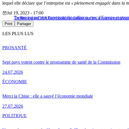
lequel elle déclare que l’entreprise est
« pleinement engagée dans la m
Jul 19, 2023 - 17:00
Twitter est sur une trajectoire de collision avec l’Europe et pou
Technologies
DSA
Facebook
législation sur les services numériq
Print
Partager
LES PLUS LUS
PRO
SANTÉ
Sept pays votent contre le programme de santé de la Commission
24.07.2026
ÉCONOMIE
Merci la Chine : elle a sauvé l’économie mondiale
27.07.2026
POLITIQUE