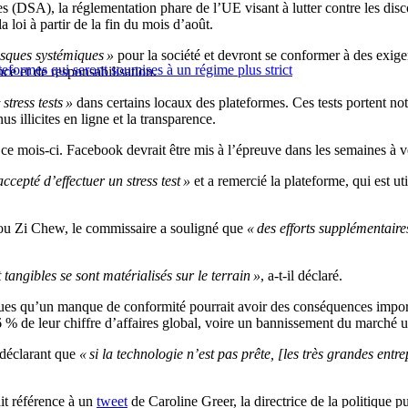
ues (DSA), la réglementation phare de l’UE visant à lutter contre les dis
loi à partir de la fin du mois d’août.
isques systémiques »
pour la société et devront se conformer à des exigen
eformes qui seront soumises à un régime plus strict
nce et de responsabilisation.
 stress tests »
dans certains locaux des plateformes. Ces tests portent no
 illicites en ligne et la transparence.
k ce mois-ci. Facebook devrait être mis à l’épreuve dans les semaines à v
ccepté d’effectuer un stress test »
et a remercié la plateforme, qui est u
ou Zi Chew, le commissaire a souligné que
« des efforts supplémentaire
tangibles se sont matérialisés sur le terrain »
, a-t-il déclaré.
ques qu’un manque de conformité pourrait avoir des conséquences import
6 % de leur chiffre d’affaires global, voire un bannissement du marché u
 déclarant que
« si la technologie n’est pas prête, [les très grandes ent
t référence à un
tweet
de Caroline Greer, la directrice de la politique 