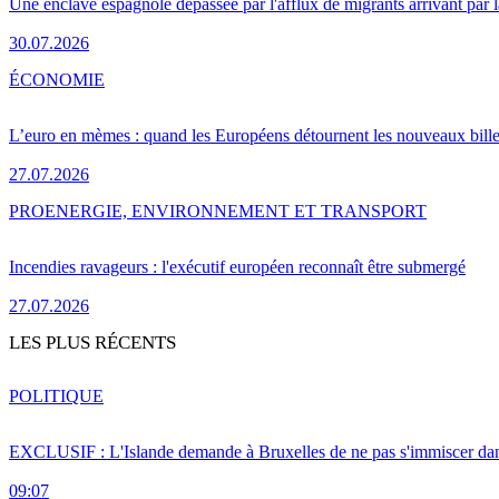
Une enclave espagnole dépassée par l'afflux de migrants arrivant par 
30.07.2026
ÉCONOMIE
L’euro en mèmes : quand les Européens détournent les nouveaux bille
27.07.2026
PRO
ENERGIE, ENVIRONNEMENT ET TRANSPORT
Incendies ravageurs : l'exécutif européen reconnaît être submergé
27.07.2026
LES PLUS RÉCENTS
POLITIQUE
EXCLUSIF : L'Islande demande à Bruxelles de ne pas s'immiscer dan
09:07