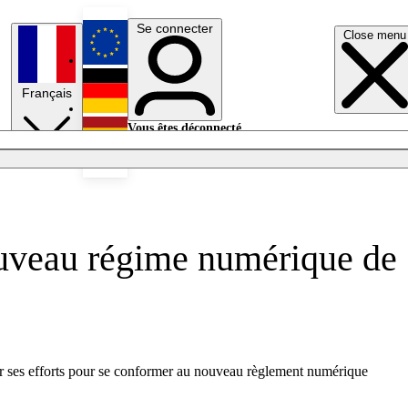
Se connecter
Close menu
English
Français
Deutsch
Vous êtes déconnecté.
Se connecter
Español
Lumières éteintes
nouveau régime numérique de
r ses efforts pour se conformer au nouveau règlement numérique