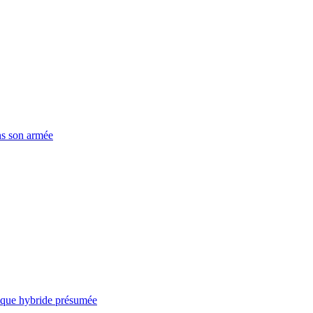
ns son armée
taque hybride présumée