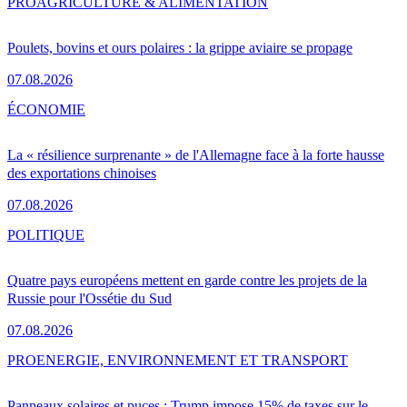
PRO
AGRICULTURE & ALIMENTATION
Poulets, bovins et ours polaires : la grippe aviaire se propage
07.08.2026
ÉCONOMIE
La « résilience surprenante » de l'Allemagne face à la forte hausse
des exportations chinoises
07.08.2026
POLITIQUE
Quatre pays européens mettent en garde contre les projets de la
Russie pour l'Ossétie du Sud
07.08.2026
PRO
ENERGIE, ENVIRONNEMENT ET TRANSPORT
Panneaux solaires et puces : Trump impose 15% de taxes sur le