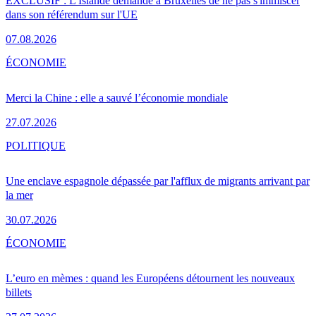
EXCLUSIF : L'Islande demande à Bruxelles de ne pas s'immiscer
dans son référendum sur l'UE
07.08.2026
ÉCONOMIE
Merci la Chine : elle a sauvé l’économie mondiale
27.07.2026
POLITIQUE
Une enclave espagnole dépassée par l'afflux de migrants arrivant par
la mer
30.07.2026
ÉCONOMIE
L’euro en mèmes : quand les Européens détournent les nouveaux
billets