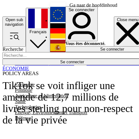
Ga naar de hoofdinhoud
Se connecter
Open sub
Close menu
English
navigation
Français
Deutsch
Vous êtes déconnecté.
Recherche
Se connecter
Español
Lumières éteintes
Se connecter
Rapporteur
Politique
Économie
Newsletters
Evénements
Em
ÉCONOMIE
POLICY AREAS
TikTok se voit infliger une
Economie
Politique
amende de 12,7 millions de
Agriculture et Alimentation
Santé
livres sterling pour non-respect
Technologies
Energie, Environnement et Transport
de la vie privée
Défense