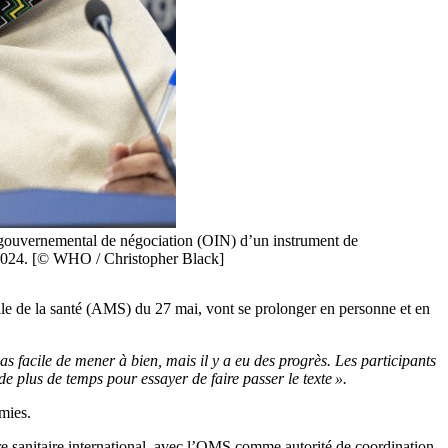
rgouvernemental de négociation (OIN) d’un instrument de
i 2024. [© WHO / Christopher Black]
ale de la santé (AMS) du 27 mai, vont se prolonger en personne et en
 pas facile de mener à bien, mais il y a eu des progrès. Les participants
e plus de temps pour essayer de faire passer le texte ».
émies.
re sanitaire international, avec l’OMS comme autorité de coordination.