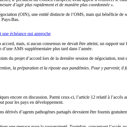
 mesure d’agir plus rapidement et de manière plus coordonnée »
.
ciation (OIN), une entité distincte de l’OMS, mais qui bénéficie de so
s Pays-Bas.
 et une échéance qui approche
 un accord, mais, si aucun consensus ne devait être atteint, un rapport s
tion d’une AMS supplémentaire plus tard dans l’année.
nts du projet d’accord lors de la dernière session de négociation, tout 
ention, la préparation et la riposte aux pandémies. Pour y parvenir, il 
tiques encore en discussion. Parmi ceux-ci, l’article 12 relatif à l’accè
rtout pour les pays en développement.
ins dérivés d’agents pathogènes partagés devraient être fournis gratuitem
uer une menace pour la souveraineté. Toutefois, concernant l’accès aux