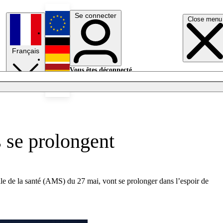
Se connecter
Close menu
English
Français
Deutsch
Vous êtes déconnecté.
Se connecter
Español
Lumières éteintes
s se prolongent
le de la santé (AMS) du 27 mai, vont se prolonger dans l’espoir de