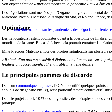
Son objectif était de
« tirer des leçons de la pandémie »
et
« d’être en
Les négociations sont menées par l’Organe intergouvernemental de négo
Malebona Precious Matsoso, d’Afrique du Sud, et Roland Driece, de
Optimisme
Traité international sur les pandémies : des négociations lentes
Les négociateurs restent optimistes quant à la possibilité de finaliser
mondiale de la santé. En cas d’échec, cela pourrait entraîner la créa
Mme Precious Matsoso a noté des progrès significatifs sur plusieurs poi
« Il s’agit d’un processus inédit d’élaboration d’un accord sur la prév
finaliser un accord significatif et durable »
, a-t-elle déclaré.
Le principales pommes de discorde
Dans un
communiqué de presse
, l’OIN a identifié quelques points cri
et outils de diagnostic vitaux), reste particulièrement controversé, su
Dans le projet actuel, 10 % des diagnostics, des thérapies ou des vacc
publique.
Certains sénateurs
républicain
s américains
ont accusé l’OMS de constit