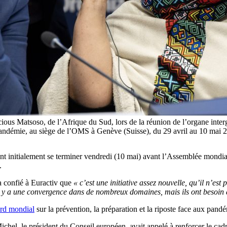
ous Matsoso, de l’Afrique du Sud, lors de la réunion de l’organe inte
de pandémie, au siège de l’OMS à Genève (Suisse), du 29 avril au 10 ma
ent initialement se terminer vendredi (10 mai) avant l’Assemblée mondi
.
a confié à Euractiv que
« c’est une initiative assez nouvelle, qu’il n’est
; il y a une convergence dans de nombreux domaines, mais ils ont besoin d
rd mondial
sur la prévention, la préparation et la riposte face aux pand
hel, le président du Conseil européen, avait appelé à renforcer le cad