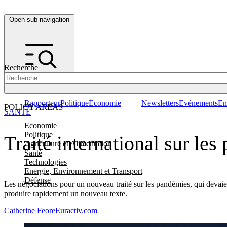
Open sub navigation
Recherche
Rapporteur
Politique
Économie
Newsletters
Evénements
Em
POLICY AREAS
SANTÉ
Economie
Politique
Traité international sur le
Agriculture et Alimentation
Santé
Technologies
Energie, Environnement et Transport
Défense
Les négociations pour un nouveau traité sur les pandémies, qui devaie
produire rapidement un nouveau texte.
Catherine Feore
Euractiv.com