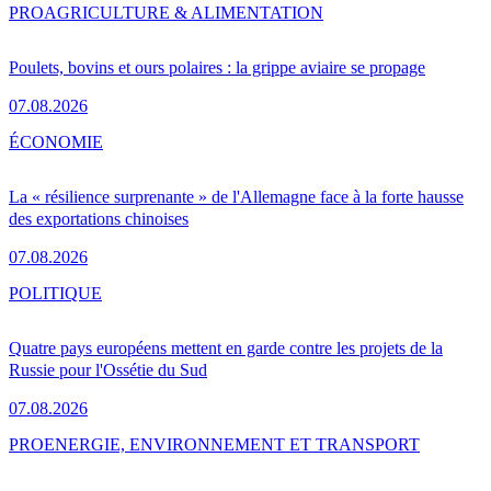
PRO
AGRICULTURE & ALIMENTATION
Poulets, bovins et ours polaires : la grippe aviaire se propage
07.08.2026
ÉCONOMIE
La « résilience surprenante » de l'Allemagne face à la forte hausse
des exportations chinoises
07.08.2026
POLITIQUE
Quatre pays européens mettent en garde contre les projets de la
Russie pour l'Ossétie du Sud
07.08.2026
PRO
ENERGIE, ENVIRONNEMENT ET TRANSPORT