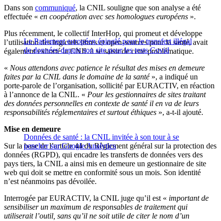
Dans son
communiqué
, la CNIL souligne que son analyse a été
effectuée «
en coopération avec ses homologues européens
».
Plus récemment, le collectif InterHop, qui promeut et développe
Le Parlement européen épinglé pour le transfert illégal
l’utilisation des logiciels libres et open-sources pour la santé,
avait
de données depuis son site pour les tests Covid
également exhorté la CNIL à se saisir de cette problématique.
«
Nous attendons avec patience le résultat des mises en demeure
faites par la CNIL dans le domaine de la santé
», a indiqué un
porte-parole de l’organisation, sollicité par EURACTIV, en réaction
à l’annonce de la CNIL. «
Pour les gestionnaires de sites traitant
des données personnelles en contexte de santé il en va de leurs
responsabilités réglementaires et surtout éthiques
», a-t-il ajouté.
Mise en demeure
Données de santé : la CNIL invitée à son tour à se
Sur la base de l’article 44 du Règlement général sur la protection des
pencher sur Google Analytics
données (RGPD), qui encadre les transferts de données vers des
pays tiers, la CNIL a ainsi mis en demeure un gestionnaire de site
web qui doit se mettre en conformité sous un mois. Son identité
n’est néanmoins pas dévoilée.
Interrogée par EURACTIV, la CNIL juge qu’il est «
important de
sensibiliser un maximum de responsables de traitement qui
utiliserait l’outil, sans qu’il ne soit utile de citer le nom d’un