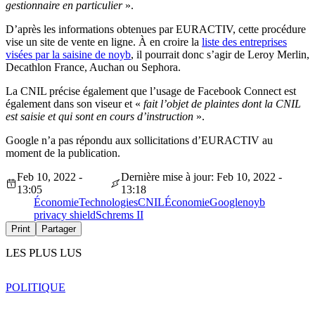
gestionnaire en particulier
».
D’après les informations obtenues par EURACTIV, cette procédure
vise un site de vente en ligne. À en croire la
liste des entreprises
visées par la saisine de noyb
, il pourrait donc s’agir de Leroy Merlin,
Decathlon France, Auchan ou Sephora.
La CNIL précise également que l’usage de Facebook Connect est
également dans son viseur et «
fait l’objet de plaintes dont la CNIL
est saisie et qui sont en cours d’instruction
».
Google n’a pas répondu aux sollicitations d’EURACTIV au
moment de la publication.
Feb 10, 2022 -
Dernière mise à jour: Feb 10, 2022 -
13:05
13:18
Économie
Technologies
CNIL
Économie
Google
noyb
privacy shield
Schrems II
Print
Partager
LES PLUS LUS
POLITIQUE