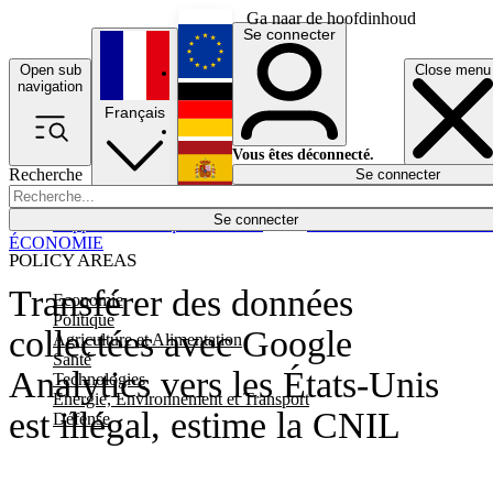
Ga naar de hoofdinhoud
Se connecter
Open sub
Close menu
English
navigation
Français
Deutsch
Vous êtes déconnecté.
Recherche
Se connecter
Español
Lumières éteintes
Se connecter
Rapporteur
Politique
Économie
Newsletters
Evénements
Em
ÉCONOMIE
POLICY AREAS
Transférer des données
Economie
Politique
collectées avec Google
Agriculture et Alimentation
Santé
Analytics vers les États-Unis
Technologies
Energie, Environnement et Transport
est illégal, estime la CNIL
Défense