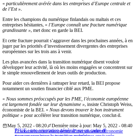
«
particulièrement avérée dans les entreprises d’Europe centrale et
de l’Est »
.
Entre les champions du numérique finlandais ou maltais et ces
entreprises hésitantes, «
l’Europe connaît une fracture numérique
grandissante »
, met donc en garde la BEI.
Et cette fracture pourrait s’aggraver dans les prochaines années, à en
juger par les priorités d’investissement divergentes des entreprises
européennes sur les trois ans à venir.
Les plus avancées dans la transition numérique disent vouloir
développer leur activité, là où les moins engagées se concentrent sur
le simple renouvellement de leurs outils de production.
Pour aider ces dernières à rattraper leur retard, la BEI propose
notamment un soutien financier ciblé aux PME.
«
Nous sommes préoccupés par les PME, l’économie européenne
est largement fondée sur leur dynamisme »
, insiste Christoph Weiss,
économiste de la BEI. «
Nous devons trouver le bon instrument
politique »
pour accélérer leur transition numérique, conclut-il.
May 5, 2022 - 08:20
Dernière mise à jour: May 5, 2022 - 08:40
PFUE : une orientation générale sur un cadre de
Économie
banque européenne d'investissement
Économie
gouvernance pour la transition numérique envisagée