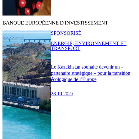
BANQUE EUROPÉENNE D'INVESTISSEMENT
SPONSORISÉ
ENERGIE, ENVIRONNEMENT ET
TRANSPORT
Le Kazakhstan souhaite devenir un «
partenaire stratégique » pour la transition
écologique de l’Europe
28.10.2025