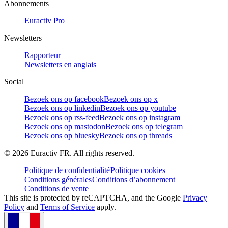
Abonnements
Euractiv Pro
Newsletters
Rapporteur
Newsletters en anglais
Social
Bezoek ons op facebook
Bezoek ons op x
Bezoek ons op linkedin
Bezoek ons op youtube
Bezoek ons op rss-feed
Bezoek ons op instagram
Bezoek ons op mastodon
Bezoek ons op telegram
Bezoek ons op bluesky
Bezoek ons op threads
©
2026
Euractiv FR. All rights reserved.
Politique de confidentialité
Politique cookies
Conditions générales
Conditions d’abonnement
Conditions de vente
This site is protected by reCAPTCHA, and the Google
Privacy
Policy
and
Terms of Service
apply.