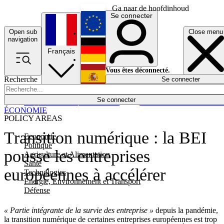
Ga naar de hoofdinhoud
Se connecter
Open sub
Close menu
English
navigation
Français
Deutsch
Vous êtes déconnecté.
Recherche
Se connecter
Español
Lumières éteintes
Se connecter
Rapporteur
Politique
Économie
Newsletters
Evénements
Em
ÉCONOMIE
POLICY AREAS
Transition numérique : la BEI
Economie
Politique
pousse les entreprises
Agriculture et Alimentation
Santé
européennes à accélérer
Technologies
Energie, Environnement et Transport
Défense
« Partie intégrante de la survie des entreprise »
depuis la pandémie,
la transition numérique de certaines entreprises européennes est trop