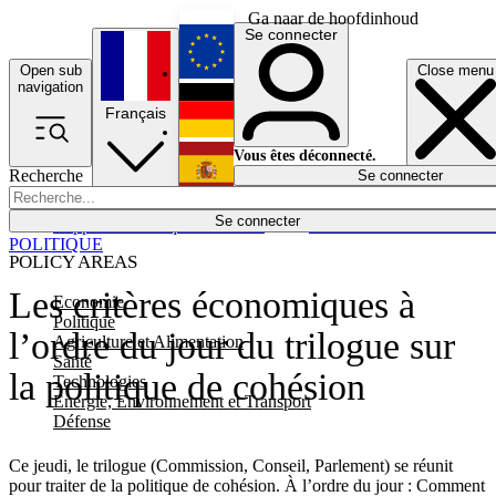
Ga naar de hoofdinhoud
Se connecter
Open sub
Close menu
English
navigation
Français
Deutsch
Vous êtes déconnecté.
Recherche
Se connecter
Español
Lumières éteintes
Se connecter
Rapporteur
Politique
Économie
Newsletters
Evénements
Em
POLITIQUE
POLICY AREAS
Les critères économiques à
Economie
Politique
l’ordre du jour du trilogue sur
Agriculture et Alimentation
Santé
la politique de cohésion
Technologies
Energie, Environnement et Transport
Défense
Ce jeudi, le trilogue (Commission, Conseil, Parlement) se réunit
pour traiter de la politique de cohésion. À l’ordre du jour : Comment