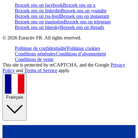
Bezoek ons op facebook
Bezoek ons op x
Bezoek ons op linkedin
Bezoek ons op youtube
Bezoek ons op rss-feed
Bezoek ons op instagram
Bezoek ons op mastodon
Bezoek ons op telegram
Bezoek ons op bluesky
Bezoek ons op threads
©
2026
Euractiv FR. All rights reserved.
Politique de confidentialité
Politique cookies
Conditions générales
Conditions d’abonnement
Conditions de vente
This site is protected by reCAPTCHA, and the Google
Privacy
Policy
and
Terms of Service
apply.
Français