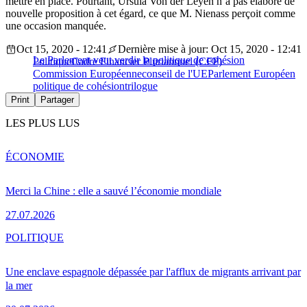
mettre en place. Pourtant, Ursula Von der Leyen n’a pas élaboré de
nouvelle proposition à cet égard, ce que M. Nienass perçoit comme
une occasion manquée.
Oct 15, 2020 - 12:41
Dernière mise à jour: Oct 15, 2020 - 12:41
Le Parlement veut verdir la politique de cohésion
Politique
Cadre Financier Pluriannuel (CFP)
Commission Européenne
conseil de l'UE
Parlement Européen
politique de cohésion
trilogue
Print
Partager
LES PLUS LUS
ÉCONOMIE
Merci la Chine : elle a sauvé l’économie mondiale
27.07.2026
POLITIQUE
Une enclave espagnole dépassée par l'afflux de migrants arrivant par
la mer