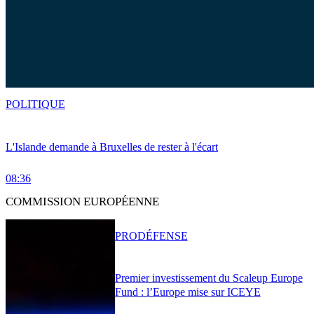
POLITIQUE
L'Islande demande à Bruxelles de rester à l'écart
08:36
COMMISSION EUROPÉENNE
PRO
DÉFENSE
Premier investissement du Scaleup Europe
Fund : l’Europe mise sur ICEYE