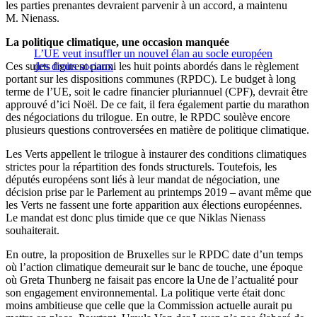
les parties prenantes devraient parvenir à un accord, a maintenu
M. Nienass.
La politique climatique, une occasion manquée
L’UE veut insuffler un nouvel élan au socle européen
Ces sujets figurent parmi les huit points abordés dans le règlement
des droits sociaux
portant sur les dispositions communes (RPDC). Le budget à long
terme de l’UE, soit le cadre financier pluriannuel (CPF), devrait être
approuvé d’ici Noël. De ce fait, il fera également partie du marathon
des négociations du trilogue. En outre, le RPDC soulève encore
plusieurs questions controversées en matière de politique climatique.
Les Verts appellent le trilogue à instaurer des conditions climatiques
strictes pour la répartition des fonds structurels. Toutefois, les
députés européens sont liés à leur mandat de négociation, une
décision prise par le Parlement au printemps 2019 – avant même que
les Verts ne fassent une forte apparition aux élections européennes.
Le mandat est donc plus timide que ce que Niklas Nienass
souhaiterait.
En outre, la proposition de Bruxelles sur le RPDC date d’un temps
où l’action climatique demeurait sur le banc de touche, une époque
où Greta Thunberg ne faisait pas encore la Une de l’actualité pour
son engagement environnemental. La politique verte était donc
moins ambitieuse que celle que la Commission actuelle aurait pu