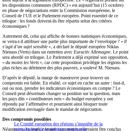
les dispositions communes (RPDC) » est aujourd’hui (15 octobre)
en phase de négociations entre la Commission européenne, le
Conseil de l’UE et le Parlement européen. Point essentiel de ce
trilogue : les fonds doivent-ils être répartis selon des critères
économiques ?
Autrement dit, celui qui affiche de bonnes statistiques économiques,
se verra-t-il attribuer une partie plus importante de l’enveloppe ? «
Il
s’agit d’un sujet sensible
», a déclaré le député européen Niklas
Nienass (Verts) dans un entretien avec
Euractiv Allemagne
. Le point
sera abordé en trilogue. Le Parlement a déjà exprimé son opposition,
«
du moins les Verts
», car cette proposition privilégie les régions les
plus riches au détriment des plus pauvres, a soulevé M. Nienass.
D’après le député, la marge de manœuvre pour trouver un
compromis est faible. En réalité, ce sujet en cache un autre : faut-il,
oui ou non, prendre les indicateurs économiques en compte ? Le
Conseil peut désormais changer sa position sur la question, mais
les pays dits « contributeurs nets » du budget européen y ont
répondu par l’affirmative et pourraient ainsi bloquer toute
modification envisagée dans le mandat de négociation.
Des compromis possibles
Le Comité européen des régions s’inquiète de la
Néanmoins, ce jeudi, certains compromis pourraient être conclus
centralisation de la politique structurelle