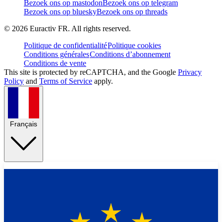
Bezoek ons op mastodon
Bezoek ons op telegram
Bezoek ons op bluesky
Bezoek ons op threads
©
2026
Euractiv FR. All rights reserved.
Politique de confidentialité
Politique cookies
Conditions générales
Conditions d’abonnement
Conditions de vente
This site is protected by reCAPTCHA, and the Google
Privacy
Policy
and
Terms of Service
apply.
Français