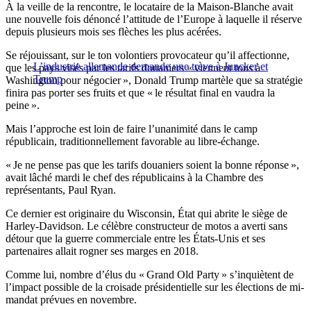
À la veille de la rencontre, le locataire de la Maison-Blanche avait
une nouvelle fois dénoncé l’attitude de l’Europe à laquelle il réserve
depuis plusieurs mois ses flèches les plus acérées.
Se réjouissant, sur le ton volontiers provocateur qu’il affectionne,
L’industrie allemande demande une trève à Juncker et
que les pays visés par les tarifs douaniers « viennent tous à
Trump
Washington pour négocier », Donald Trump martèle que sa stratégie
finira pas porter ses fruits et que « le résultat final en vaudra la
peine ».
Mais l’approche est loin de faire l’unanimité dans le camp
républicain, traditionnellement favorable au libre-échange.
« Je ne pense pas que les tarifs douaniers soient la bonne réponse »,
avait lâché mardi le chef des républicains à la Chambre des
représentants, Paul Ryan.
Ce dernier est originaire du Wisconsin, État qui abrite le siège de
Harley-Davidson. Le célèbre constructeur de motos a averti sans
détour que la guerre commerciale entre les États-Unis et ses
partenaires allait rogner ses marges en 2018.
Comme lui, nombre d’élus du « Grand Old Party » s’inquiètent de
l’impact possible de la croisade présidentielle sur les élections de mi-
mandat prévues en novembre.