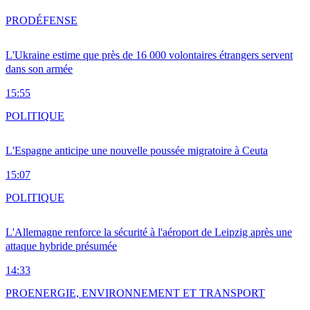
PRO
DÉFENSE
L'Ukraine estime que près de 16 000 volontaires étrangers servent
dans son armée
15:55
POLITIQUE
L'Espagne anticipe une nouvelle poussée migratoire à Ceuta
15:07
POLITIQUE
L'Allemagne renforce la sécurité à l'aéroport de Leipzig après une
attaque hybride présumée
14:33
PRO
ENERGIE, ENVIRONNEMENT ET TRANSPORT