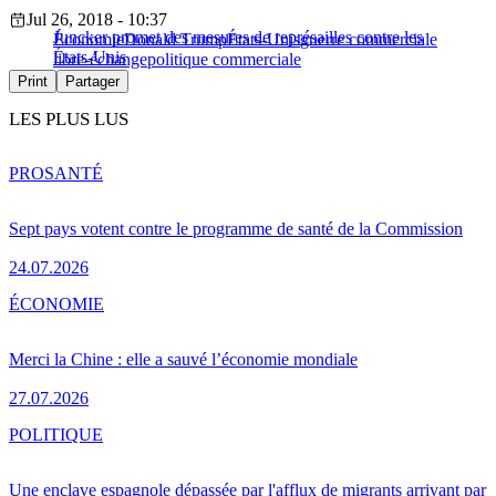
Jul 26, 2018 - 10:37
Juncker promet des mesures de représailles contre les
Économie
Donald Trump
États-Unis
guerre commerciale
États-Unis
libre-échange
politique commerciale
Print
Partager
LES PLUS LUS
PRO
SANTÉ
Sept pays votent contre le programme de santé de la Commission
24.07.2026
ÉCONOMIE
Merci la Chine : elle a sauvé l’économie mondiale
27.07.2026
POLITIQUE
Une enclave espagnole dépassée par l'afflux de migrants arrivant par