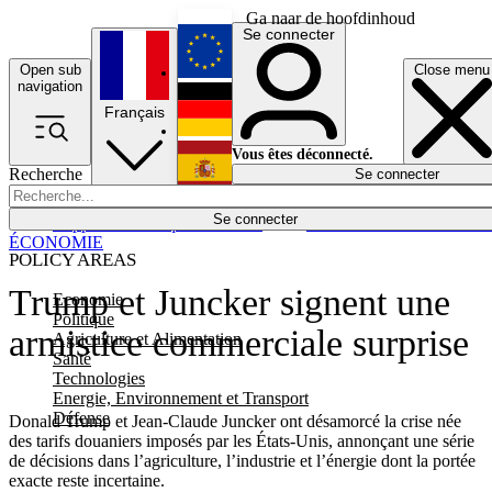
Ga naar de hoofdinhoud
Se connecter
Open sub
Close menu
English
navigation
Français
Deutsch
Vous êtes déconnecté.
Recherche
Se connecter
Español
Lumières éteintes
Se connecter
Rapporteur
Politique
Économie
Newsletters
Evénements
Em
ÉCONOMIE
POLICY AREAS
Trump et Juncker signent une
Economie
Politique
armistice commerciale surprise
Agriculture et Alimentation
Santé
Technologies
Energie, Environnement et Transport
Défense
Donald Trump et Jean-Claude Juncker ont désamorcé la crise née
des tarifs douaniers imposés par les États-Unis, annonçant une série
de décisions dans l’agriculture, l’industrie et l’énergie dont la portée
exacte reste incertaine.