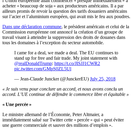
l’Union européenne allait commencer « presque immédiatement » à
acheter « beaucoup de soja » aux producteurs américains. Il a par
ailleurs promis de revoir la question des tarifs douaniers américains
sur l’acier et l’aluminium européen, qui avait mis le feu aux poudres.
Dans une déclaration commune
, le président américain et celui de la
Commission européenne ont annoncé la création d’un groupe de
travail visant à atteindre la suppression des droits de douanes dans
tous les domaines à l’exception du secteur automobile.
I came for a deal, we made a deal. The EU continues to
stand up for free and fair trade. My joint statement with
@realDonaldTrump
:
https://t.co/JISJJ1CWR2
pic.twitter.com/GMpS0ZL5Ul
— Jean-Claude Juncker (@JunckerEU)
July 25, 2018
« Je suis venu pour conclure un accord, et nous avons conclu un
accord. L’UE continue de défendre le commerce libre et équitable »
« Une percée »
Le ministre allemand de l’Économie, Peter Altmaier, a
immédiatement salué sur Twitter cette « percée » qui « peut éviter
une guerre commerciale et sauver des millions d’emplois ».