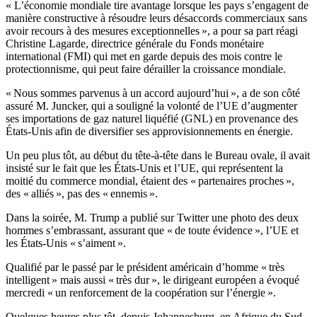
« L’économie mondiale tire avantage lorsque les pays s’engagent de
manière constructive à résoudre leurs désaccords commerciaux sans
avoir recours à des mesures exceptionnelles », a pour sa part réagi
Christine Lagarde, directrice générale du Fonds monétaire
international (FMI) qui met en garde depuis des mois contre le
protectionnisme, qui peut faire dérailler la croissance mondiale.
« Nous sommes parvenus à un accord aujourd’hui », a de son côté
assuré M. Juncker, qui a souligné la volonté de l’UE d’augmenter
ses importations de gaz naturel liquéfié (GNL) en provenance des
États-Unis afin de diversifier ses approvisionnements en énergie.
Un peu plus tôt, au début du tête-à-tête dans le Bureau ovale, il avait
insisté sur le fait que les États-Unis et l’UE, qui représentent la
moitié du commerce mondial, étaient des « partenaires proches »,
des « alliés », pas des « ennemis ».
Dans la soirée, M. Trump a publié sur Twitter une photo des deux
hommes s’embrassant, assurant que « de toute évidence », l’UE et
les États-Unis « s’aiment ».
Qualifié par le passé par le président américain d’homme « très
intelligent » mais aussi « très dur », le dirigeant européen a évoqué
mercredi « un renforcement de la coopération sur l’énergie ».
Quelques heures plus tôt, depuis Johannesburg, en Afrique du Sud,