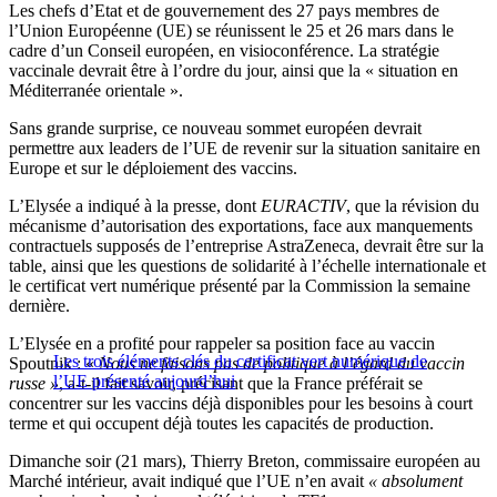
Les chefs d’Etat et de gouvernement des 27 pays membres de
l’Union Européenne (UE) se réunissent le 25 et 26 mars dans le
cadre d’un Conseil européen, en visioconférence. La stratégie
vaccinale devrait être à l’ordre du jour, ainsi que la « situation en
Méditerranée orientale ».
Sans grande surprise, ce nouveau sommet européen devrait
permettre aux leaders de l’UE de revenir sur la situation sanitaire en
Europe et sur le déploiement des vaccins.
L’Elysée a indiqué à la presse, dont
EURACTIV
, que la révision du
mécanisme d’autorisation des exportations, face aux manquements
contractuels supposés de l’entreprise AstraZeneca, devrait être sur la
table, ainsi que les questions de solidarité à l’échelle internationale et
le certificat vert numérique présenté par la Commission la semaine
dernière.
L’Elysée en a profité pour rappeler sa position face au vaccin
Les trois éléments clés du certificat vert numérique de
Spoutnik : «
Nous ne faisons pas de politique à l’égard du vaccin
l’UE présenté aujourd’hui
russe »
, a-t-il fait savoir, précisant que la France préférait se
concentrer sur les vaccins déjà disponibles pour les besoins à court
terme et qui occupent déjà toutes les capacités de production.
Dimanche soir (21 mars), Thierry Breton, commissaire européen au
Marché intérieur, avait indiqué que l’UE n’en avait
« absolument