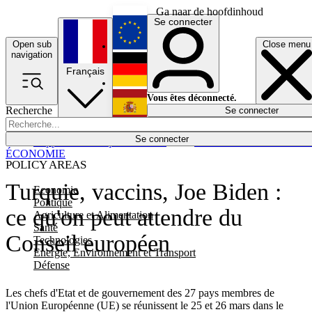
Ga naar de hoofdinhoud
Se connecter
Open sub
Close menu
English
navigation
Français
Deutsch
Vous êtes déconnecté.
Recherche
Se connecter
Español
Lumières éteintes
Se connecter
Rapporteur
Politique
Économie
Newsletters
Evénements
Em
ÉCONOMIE
POLICY AREAS
Turquie, vaccins, Joe Biden :
Economie
Politique
ce qu'on peut attendre du
Agriculture et Alimentation
Santé
Conseil européen
Technologies
Energie, Environnement et Transport
Défense
Les chefs d'Etat et de gouvernement des 27 pays membres de
l'Union Européenne (UE) se réunissent le 25 et 26 mars dans le