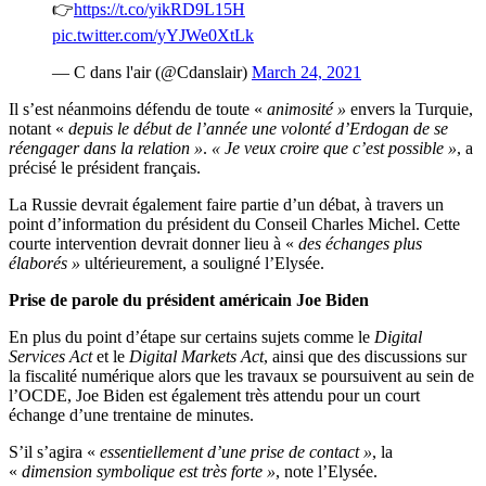
👉
https://t.co/yikRD9L15H
pic.twitter.com/yYJWe0XtLk
— C dans l'air (@Cdanslair)
March 24, 2021
Il s’est néanmoins défendu de toute «
animosité »
envers la Turquie,
notant «
depuis le début de l’année une volonté d’Erdogan de se
réengager dans la relation »
.
« Je veux croire que c’est possible »
, a
précisé le président français.
La Russie devrait également faire partie d’un débat, à travers un
point d’information du président du Conseil Charles Michel. Cette
courte intervention devrait donner lieu à «
des échanges plus
élaborés »
ultérieurement, a souligné l’Elysée.
Prise de parole du président américain Joe Biden
En plus du point d’étape sur certains sujets comme le
Digital
Services Act
et le
Digital Markets Act
, ainsi que des discussions sur
la fiscalité numérique alors que les travaux se poursuivent au sein de
l’OCDE, Joe Biden est également très attendu pour un court
échange d’une trentaine de minutes.
S’il s’agira «
essentiellement d’une prise de contact »
, la
«
dimension symbolique est très forte »
, note l’Elysée.