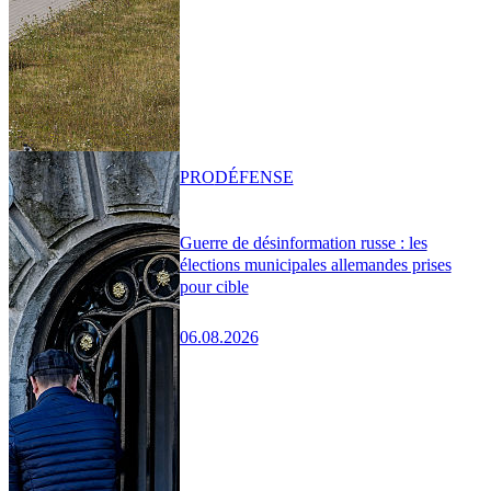
PRO
DÉFENSE
Guerre de désinformation russe : les
élections municipales allemandes prises
pour cible
06.08.2026