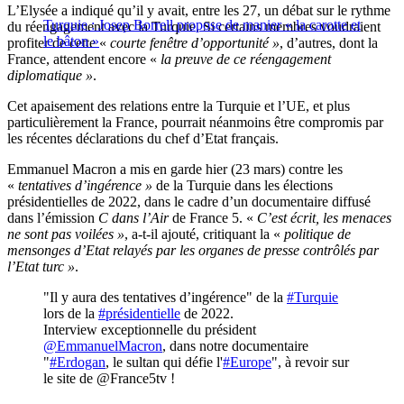
L’Elysée a indiqué qu’il y avait, entre les 27, un débat sur le rythme
Turquie : Josep Borrell propose de manier « la carotte et
du réengagement avec la Turquie. Si certains membres voudraient
le bâton »
profiter de cette «
courte fenêtre d’opportunité »
, d’autres, dont la
France, attendent encore «
la preuve de ce réengagement
diplomatique »
.
Cet apaisement des relations entre la Turquie et l’UE, et plus
particulièrement la France, pourrait néanmoins être compromis par
les récentes déclarations du chef d’Etat français.
Emmanuel Macron a mis en garde hier (23 mars) contre les
«
tentatives d’ingérence »
de la Turquie dans les élections
présidentielles de 2022, dans le cadre d’un documentaire diffusé
dans l’émission
C dans l’Air
de France 5. «
C’est écrit, les menaces
ne sont pas voilées »
, a-t-il ajouté, critiquant la «
politique de
mensonges d’Etat relayés par les organes de presse contrôlés par
l’Etat turc »
.
"Il y aura des tentatives d’ingérence" de la
#Turquie
lors de la
#présidentielle
de 2022.
Interview exceptionnelle du président
@EmmanuelMacron
, dans notre documentaire
"
#Erdogan
, le sultan qui défie l'
#Europe
", à revoir sur
le site de @France5tv !