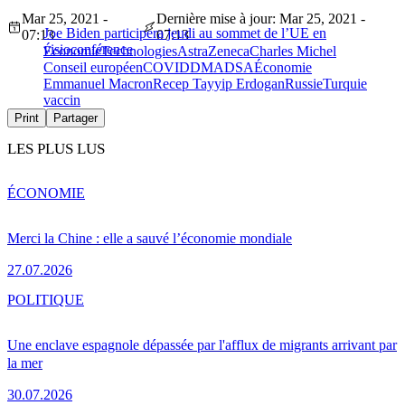
Mar 25, 2021 -
Dernière mise à jour: Mar 25, 2021 -
Joe Biden participera jeudi au sommet de l’UE en
07:13
07:13
visioconférence
Économie
Technologies
AstraZeneca
Charles Michel
Conseil européen
COVID
DMA
DSA
Économie
Emmanuel Macron
Recep Tayyip Erdogan
Russie
Turquie
vaccin
Print
Partager
LES PLUS LUS
ÉCONOMIE
Merci la Chine : elle a sauvé l’économie mondiale
27.07.2026
POLITIQUE
Une enclave espagnole dépassée par l'afflux de migrants arrivant par
la mer
30.07.2026