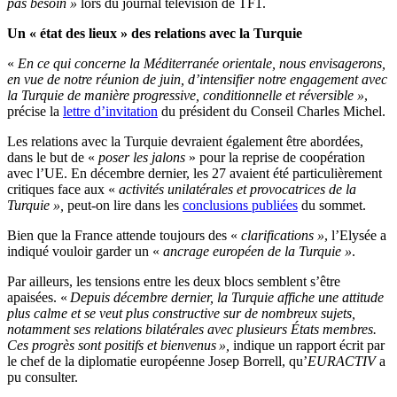
pas besoin »
lors du journal télévision de TF1.
Un « état des lieux » des relations avec la Turquie
«
En ce qui concerne la Méditerranée orientale, nous envisagerons,
en vue de notre réunion de juin, d’intensifier notre engagement avec
la Turquie de manière progressive, conditionnelle et réversible »
,
précise la
lettre d’invitation
du président du Conseil Charles Michel.
Les relations avec la Turquie devraient également être abordées,
dans le but de «
poser les jalons
» pour la reprise de coopération
avec l’UE. En décembre dernier, les 27 avaient été particulièrement
critiques face aux «
activités unilatérales et provocatrices de la
Turquie »,
peut-on lire dans les
conclusions publiées
du sommet.
Bien que la France attende toujours des «
clarifications »
, l’Elysée a
indiqué vouloir garder un «
ancrage européen de la Turquie »
.
Par ailleurs, les tensions entre les deux blocs semblent s’être
apaisées. «
Depuis décembre dernier, la Turquie affiche une attitude
plus calme et se veut plus constructive sur de nombreux sujets,
notamment ses relations bilatérales avec plusieurs États membres.
Ces progrès sont positifs et bienvenus »,
indique un rapport écrit par
le chef de la diplomatie européenne Josep Borrell, qu’
EURACTIV
a
pu consulter.