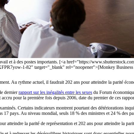
ravail et à des postes importants. [<a href="https://www.shutterstock.
R7yow-1-82" target="_blank" rel="noopener">[Monkey Business Im
ment. Au rythme actuel, il faudrait 202 ans pour atteindre la parité 
le dernier
rapport sur les inégalités entre les sexes
du Forum économique 
t accru pour la première fois depuis 2006, date du premier de ces rappor
xaminés. Certains indicateurs montrent pourtant des détériorations inqui
ans 17 pays. Au niveau mondial, seuls 18 % des ministres et 24 % des pa
pour atteindre la parité de représentation et 202 ans pour atteindre la pa
ale et à redresser les déséquilibres historiques sont donc essentielles po