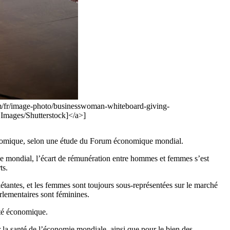
com/fr/image-photo/businesswoman-whiteboard-giving-
ages/Shutterstock]</a>]
économique, selon une étude du Forum économique mondial.
mondial, l’écart de rémunération entre hommes et femmes s’est
ts.
étantes, et les femmes sont toujours sous-représentées sur le marché
rlementaires sont féminines.
rité économique.
ur la santé de l’économie mondiale, ainsi que pour le bien des