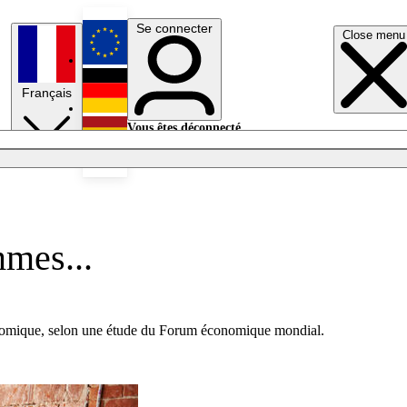
Se connecter
Close menu
English
Français
Deutsch
Vous êtes déconnecté.
Se connecter
Español
Lumières éteintes
mmes...
économique, selon une étude du Forum économique mondial.