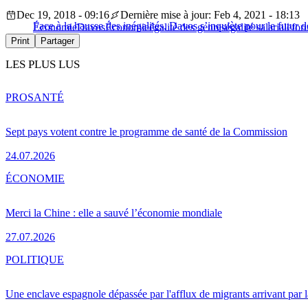
Dec 19, 2018 - 09:16
Dernière mise à jour: Feb 4, 2021 - 18:13
Face à la hausse des inégalités, Davos s’inquiète pour le futur 
Économie
Davos
Économie
égalité des genres
égalité salariale
for
Print
Partager
LES PLUS LUS
PRO
SANTÉ
Sept pays votent contre le programme de santé de la Commission
24.07.2026
ÉCONOMIE
Merci la Chine : elle a sauvé l’économie mondiale
27.07.2026
POLITIQUE
Une enclave espagnole dépassée par l'afflux de migrants arrivant par 