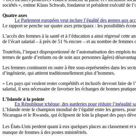
sociétés », estime Klaus Schwab, fondateur et président exécutif de l’
Quatre axes
Le Parlement européen veut inclure l’égalité des genres aux ac
Le rapport se penche sur quatre axes principaux : les possibilités écon
L’accès des femmes à la santé et à l’éducation a ainsi régressé cette 
de l’écart salarial – à près de 51 % encore – et au nombre de femmes d
Toutefois, l’impact disproportionné de l’automatisation des emplois t
termes de garde d’enfants ou de soin aux personnes âgées) désavantage
Les femmes continuent en outre à être sous-représentées dans les sect
d’ingénierie, qui attirent traditionnellement plus d’hommes.
« Les pays qui veulent rester compétitifs et inclusifs devront faire de 
salarial, il sera nécessaire de favoriser les échanges de bonnes pratiqu
L’Islande à la pointe
En République tchèque, des garderies pour réduire l’inégalité sa
L’Islande reste le champion mondial de l’égalité entre les genres, pour
Nicaragua et le Rwanda, qui éclipsent de loin la plupart des pays dév
Les États-Unis perdent quant à eux quelques places au classement et s
manque de femmes à des postes ministériels.