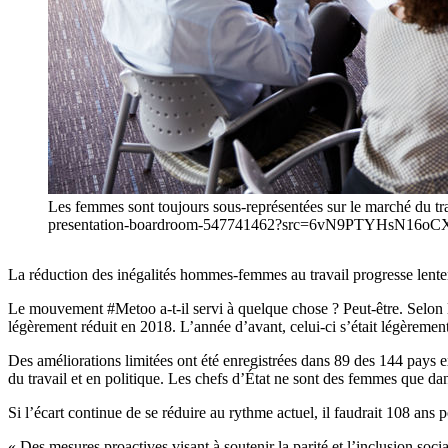
Les femmes sont toujours sous-représentées sur le marché du t
presentation-boardroom-547741462?src=6vN9PTYHsN16oCXFP
La réduction des inégalités hommes-femmes au travail progresse lente
Le mouvement #Metoo a-t-il servi à quelque chose ? Peut-être. Selon 
légèrement réduit en 2018. L’année d’avant, celui-ci s’était légèremen
Des améliorations limitées ont été enregistrées dans 89 des 144 pays e
du travail et en politique. Les chefs d’État ne sont des femmes que d
Si l’écart continue de se réduire au rythme actuel, il faudrait 108 ans 
« Des mesures proactives visant à soutenir la parité et l’inclusion soci