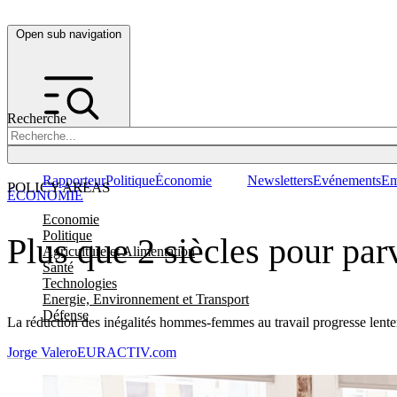
Open sub navigation
Recherche
Rapporteur
Politique
Économie
Newsletters
Evénements
Em
POLICY AREAS
ÉCONOMIE
Economie
Politique
Plus que 2 siècles pour par
Agriculture et Alimentation
Santé
Technologies
Energie, Environnement et Transport
Défense
La réduction des inégalités hommes-femmes au travail progresse lente
Jorge Valero
EURACTIV.com