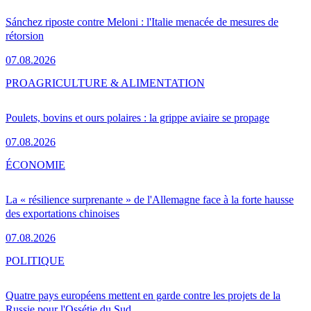
Sánchez riposte contre Meloni : l'Italie menacée de mesures de
rétorsion
07.08.2026
PRO
AGRICULTURE & ALIMENTATION
Poulets, bovins et ours polaires : la grippe aviaire se propage
07.08.2026
ÉCONOMIE
La « résilience surprenante » de l'Allemagne face à la forte hausse
des exportations chinoises
07.08.2026
POLITIQUE
Quatre pays européens mettent en garde contre les projets de la
Russie pour l'Ossétie du Sud