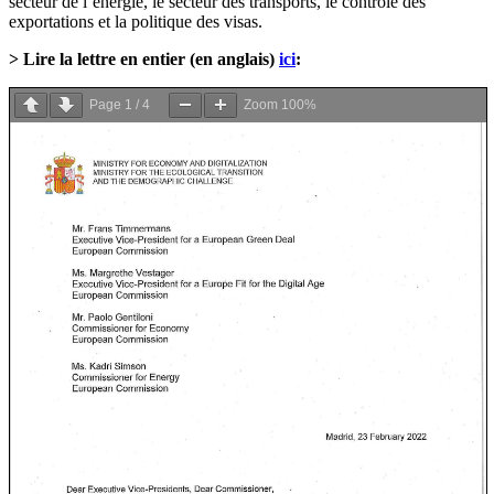
secteur de l’énergie, le secteur des transports, le contrôle des
exportations et la politique des visas.
> Lire la lettre en entier (en anglais)
ici
:
Page
1
/
4
Zoom
100%