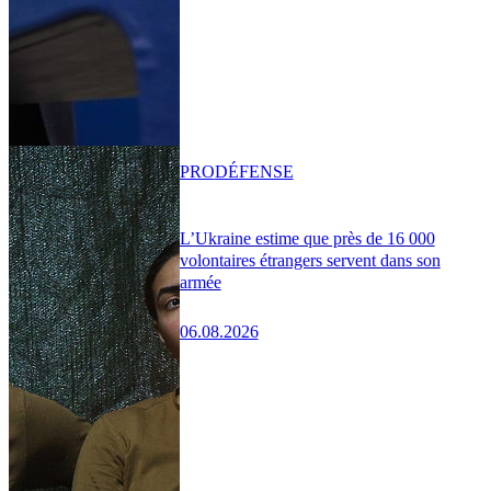
PRO
DÉFENSE
L’Ukraine estime que près de 16 000
volontaires étrangers servent dans son
armée
06.08.2026