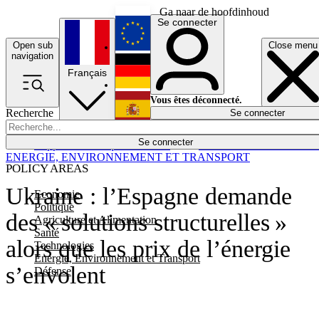
Ga naar de hoofdinhoud
Se connecter
Open sub
Close menu
English
navigation
Français
Deutsch
Vous êtes déconnecté.
Recherche
Se connecter
Español
Lumières éteintes
Se connecter
Rapporteur
Politique
Économie
Newsletters
Evénements
Em
ENERGIE, ENVIRONNEMENT ET TRANSPORT
POLICY AREAS
Ukraine : l’Espagne demande
Economie
Politique
des « solutions structurelles »
Agriculture et Alimentation
Santé
alors que les prix de l’énergie
Technologies
Energie, Environnement et Transport
s’envolent
Défense