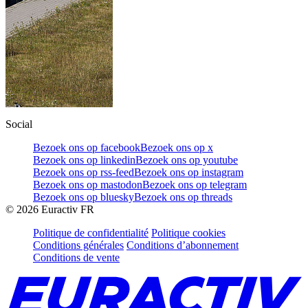
Social
Bezoek ons op facebook
Bezoek ons op x
Bezoek ons op linkedin
Bezoek ons op youtube
Bezoek ons op rss-feed
Bezoek ons op instagram
Bezoek ons op mastodon
Bezoek ons op telegram
Bezoek ons op bluesky
Bezoek ons op threads
©
2026
Euractiv FR
Politique de confidentialité
Politique cookies
Conditions générales
Conditions d’abonnement
Conditions de vente