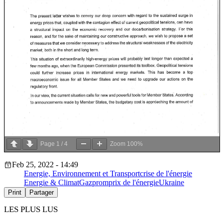
Page
1
/
4
Zoom
100%
Feb 25, 2022 - 14:49
Energie, Environnement et Transport
crise de l'énergie
Energie & Climat
Gazprom
prix de l'énergie
Ukraine
Print
Partager
LES PLUS LUS