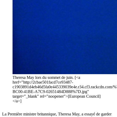
Theresa May lors du sommet de juin. [<a
href="http://2cbae501facd7ce93487-
c1903891d4eb46d5fa0e445339039e4e.r34.cf3.rackcdn.com
BC00-41BE-A7C9-02651484D888%7D.jpg"
target="_blank" rel="noopener">[European Council]
</a>]
La Première ministre britannique, Theresa May, a essayé de garder