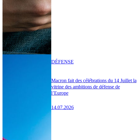
DÉFENSE
Macron fait des célébrations du 14 Juillet la
vitrine des ambitions de défense de
l’Europe
14.07.2026