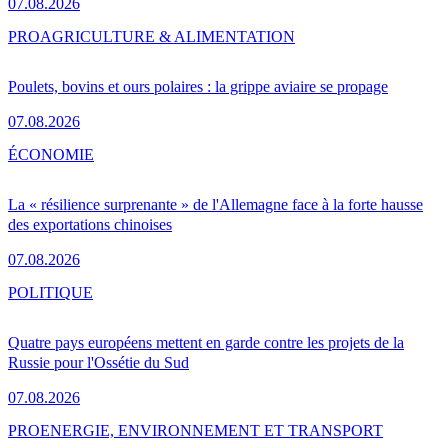
07.08.2026
PRO
AGRICULTURE & ALIMENTATION
Poulets, bovins et ours polaires : la grippe aviaire se propage
07.08.2026
ÉCONOMIE
La « résilience surprenante » de l'Allemagne face à la forte hausse
des exportations chinoises
07.08.2026
POLITIQUE
Quatre pays européens mettent en garde contre les projets de la
Russie pour l'Ossétie du Sud
07.08.2026
PRO
ENERGIE, ENVIRONNEMENT ET TRANSPORT