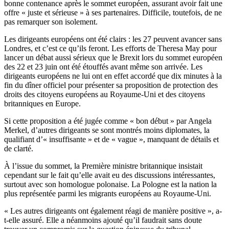
bonne contenance après le sommet européen, assurant avoir fait une
offre « juste et sérieuse » à ses partenaires. Difficile, toutefois, de ne
pas remarquer son isolement.
Les dirigeants européens ont été clairs : les 27 peuvent avancer sans
Londres, et c’est ce qu’ils feront. Les efforts de Theresa May pour
lancer un débat aussi sérieux que le Brexit lors du sommet européen
des 22 et 23 juin ont été étouffés avant même son arrivée. Les
dirigeants européens ne lui ont en effet accordé que dix minutes à la
fin du dîner officiel pour présenter sa proposition de protection des
droits des citoyens européens au Royaume-Uni et des citoyens
britanniques en Europe.
Si cette proposition a été jugée comme « bon début » par Angela
Merkel, d’autres dirigeants se sont montrés moins diplomates, la
qualifiant d’« insuffisante » et de « vague », manquant de détails et
de clarté.
À l’issue du sommet, la Première ministre britannique insistait
cependant sur le fait qu’elle avait eu des discussions intéressantes,
surtout avec son homologue polonaise. La Pologne est la nation la
plus représentée parmi les migrants européens au Royaume-Uni.
« Les autres dirigeants ont également réagi de manière positive », a-
t-elle assuré. Elle a néanmoins ajouté qu’il faudrait sans doute