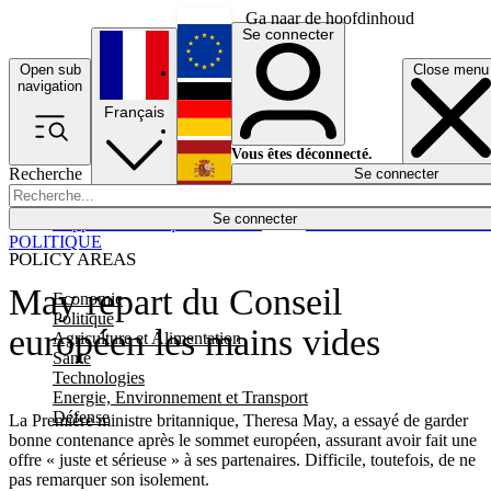
Ga naar de hoofdinhoud
Se connecter
Open sub
Close menu
English
navigation
Français
Deutsch
Vous êtes déconnecté.
Recherche
Se connecter
Español
Lumières éteintes
Se connecter
Rapporteur
Politique
Économie
Newsletters
Evénements
Em
POLITIQUE
POLICY AREAS
May repart du Conseil
Economie
Politique
européen les mains vides
Agriculture et Alimentation
Santé
Technologies
Energie, Environnement et Transport
Défense
La Première ministre britannique, Theresa May, a essayé de garder
bonne contenance après le sommet européen, assurant avoir fait une
offre « juste et sérieuse » à ses partenaires. Difficile, toutefois, de ne
pas remarquer son isolement.