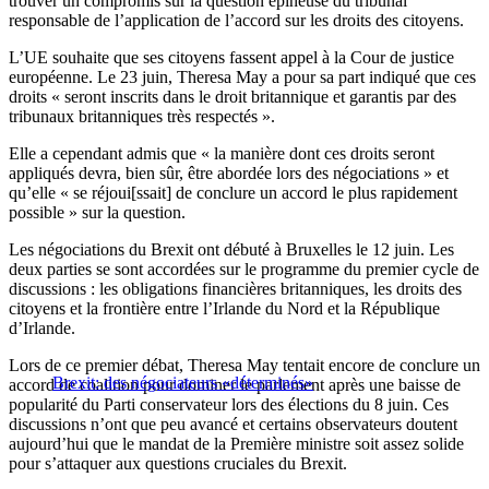
trouver un compromis sur la question épineuse du tribunal
responsable de l’application de l’accord sur les droits des citoyens.
L’UE souhaite que ses citoyens fassent appel à la Cour de justice
européenne. Le 23 juin, Theresa May a pour sa part indiqué que ces
droits « seront inscrits dans le droit britannique et garantis par des
tribunaux britanniques très respectés ».
Elle a cependant admis que « la manière dont ces droits seront
appliqués devra, bien sûr, être abordée lors des négociations » et
qu’elle « se réjoui[ssait] de conclure un accord le plus rapidement
possible » sur la question.
Les négociations du Brexit ont débuté à Bruxelles le 12 juin. Les
deux parties se sont accordées sur le programme du premier cycle de
discussions : les obligations financières britanniques, les droits des
citoyens et la frontière entre l’Irlande du Nord et la République
d’Irlande.
Lors de ce premier débat, Theresa May tentait encore de conclure un
Brexit: des négociateurs «déterminés»
accord de coalition pour dominer le parlement après une baisse de
popularité du Parti conservateur lors des élections du 8 juin. Ces
discussions n’ont que peu avancé et certains observateurs doutent
aujourd’hui que le mandat de la Première ministre soit assez solide
pour s’attaquer aux questions cruciales du Brexit.