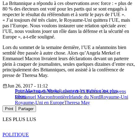
La Britannique a répondu à ces observations avec force : « plus de
80 % des électeurs ont voté pour les partis qui se sont engagés à
respecter le résultat du référendum et à sortir le pays de l’UE ».
« J’ai toujours été très claire, le Royaume-Uni quittera l’UE, mais
pas l’Europe. Nous voulons instaurer une relation spéciale avec
l’UE, nous voulons jouer un rôle dans la défense et la sécurité en
Europe », a-t-elle souligné.
Lors du sommet de la semaine dernière, l’UE a néanmoins bien
semblé être passée à autre chose. Alors qu’Angela Merkel et
Emmanuel Macron livraient leurs déclarations devant un parterre
plein à craquer de journalistes, seules quelques dizaines d’entre eux,
principalement des Britanniques, ont assisté à la conférence de
presse de Theresa May.
Jun 26, 2017 - 11:12
Pour Macron et Merkel, changer les traités n’est plus
Politique
Angela Merkel
avenir de l'UE
droits des citoyens
tabou
Emmanuel Macron
frontière
Irlande du Nord
Royaume-Uni
Royaume-Uni en Europe
Theresa May
Print
Partager
LES PLUS LUS
POLITIQUE