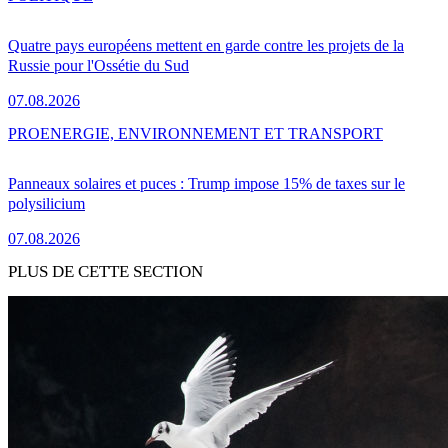
Quatre pays européens mettent en garde contre les projets de la
Russie pour l'Ossétie du Sud
07.08.2026
PRO
ENERGIE, ENVIRONNEMENT ET TRANSPORT
Panneaux solaires et puces : Trump impose 15% de taxes sur le
polysilicium
07.08.2026
PLUS DE CETTE SECTION