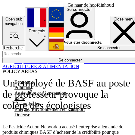
Ga naar de hoofdinhoud
Se connecter
Open sub
Close menu
English
navigation
Français
Deutsch
Vous êtes déconnecté.
Recherche
Se connecter
Español
Lumières éteintes
Se connecter
Rapporteur
Politique
Économie
Newsletters
Evénements
Em
AGRICULTURE & ALIMENTATION
POLICY AREAS
Un employé de BASF au poste
Economie
Politique
de professeur provoque la
Agriculture et Alimentation
Santé
colère des écologistes
Technologies
Energie, Environnement et Transport
Défense
Le Pesticide Action Network a accusé l’entreprise allemande de
produits chimiques BASF d’acheter de la crédibilité pour que