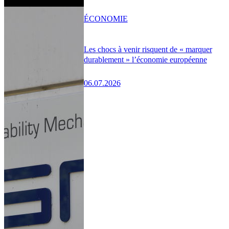
ÉCONOMIE
Les chocs à venir risquent de « marquer
durablement » l’économie européenne
06.07.2026