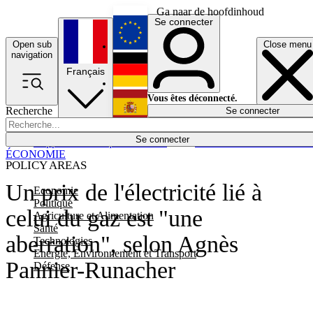
Ga naar de hoofdinhoud
Se connecter
Open sub
Close menu
English
navigation
Français
Deutsch
Vous êtes déconnecté.
Recherche
Se connecter
Español
Lumières éteintes
Se connecter
Rapporteur
Politique
Économie
Newsletters
Evénements
Em
ÉCONOMIE
POLICY AREAS
Un prix de l'électricité lié à
Economie
Politique
celui du gaz est "une
Agriculture et Alimentation
Santé
aberration", selon Agnès
Technologies
Energie, Environnement et Transport
Pannier-Runacher
Défense