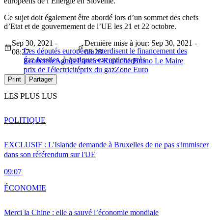
européens de l’Energie en Slovénie.
Ce sujet doit également être abordé lors d’un sommet des chefs
d’Etat et de gouvernement de l’UE les 21 et 22 octobre.
Sep 30, 2021 -
Dernière mise à jour: Sep 30, 2021 -
Les députés européens interdisent le financement des
08:27
08:28
gaz fossiles, à quelques exceptions près
Économie
Agnès Pannier-Runacher
Bruno Le Maire
prix de l'électricité
prix du gaz
Zone Euro
Print
Partager
LES PLUS LUS
POLITIQUE
EXCLUSIF : L'Islande demande à Bruxelles de ne pas s'immiscer
dans son référendum sur l'UE
09:07
ÉCONOMIE
Merci la Chine : elle a sauvé l’économie mondiale