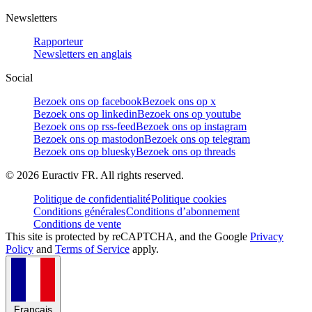
Newsletters
Rapporteur
Newsletters en anglais
Social
Bezoek ons op facebook
Bezoek ons op x
Bezoek ons op linkedin
Bezoek ons op youtube
Bezoek ons op rss-feed
Bezoek ons op instagram
Bezoek ons op mastodon
Bezoek ons op telegram
Bezoek ons op bluesky
Bezoek ons op threads
©
2026
Euractiv FR. All rights reserved.
Politique de confidentialité
Politique cookies
Conditions générales
Conditions d’abonnement
Conditions de vente
This site is protected by reCAPTCHA, and the Google
Privacy
Policy
and
Terms of Service
apply.
Français