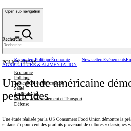
Open sub navigation
Recherche
Rapporteur
Politique
Économie
Newsletters
Evénements
Em
POLICY AREAS
AGRICULTURE & ALIMENTATION
Economie
Politique
Une étude américaine démon
Agriculture et Alimentation
Santé
pesticides
Technologies
Energie, Environnement et Transport
Défense
Une étude réalisée par la US Consumers Food Union démontre la prése
et dans 75 pour cent des produits provenant de cultures « classiques »