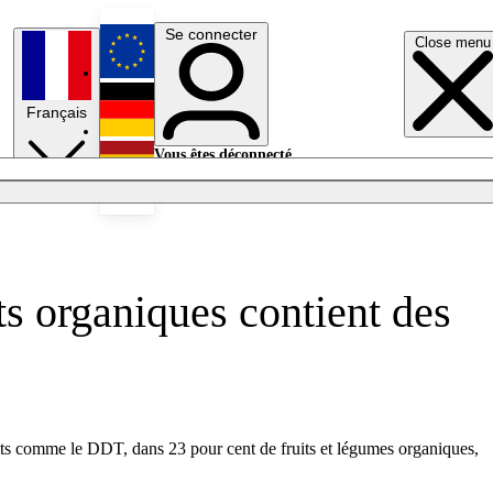
Se connecter
Close menu
English
Français
Deutsch
Vous êtes déconnecté.
Se connecter
Español
Lumières éteintes
s organiques contient des
ts comme le DDT, dans 23 pour cent de fruits et légumes organiques,