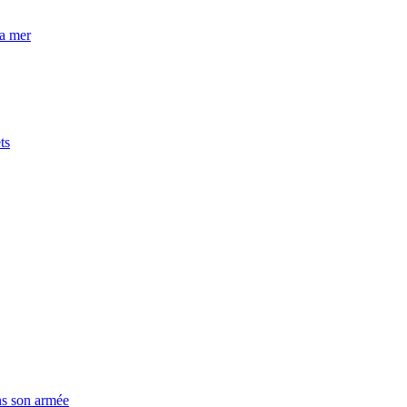
la mer
ts
ns son armée