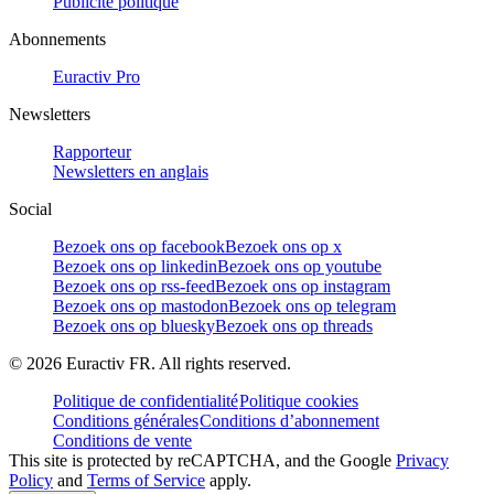
Publicité politique
Abonnements
Euractiv Pro
Newsletters
Rapporteur
Newsletters en anglais
Social
Bezoek ons op facebook
Bezoek ons op x
Bezoek ons op linkedin
Bezoek ons op youtube
Bezoek ons op rss-feed
Bezoek ons op instagram
Bezoek ons op mastodon
Bezoek ons op telegram
Bezoek ons op bluesky
Bezoek ons op threads
©
2026
Euractiv FR. All rights reserved.
Politique de confidentialité
Politique cookies
Conditions générales
Conditions d’abonnement
Conditions de vente
This site is protected by reCAPTCHA, and the Google
Privacy
Policy
and
Terms of Service
apply.