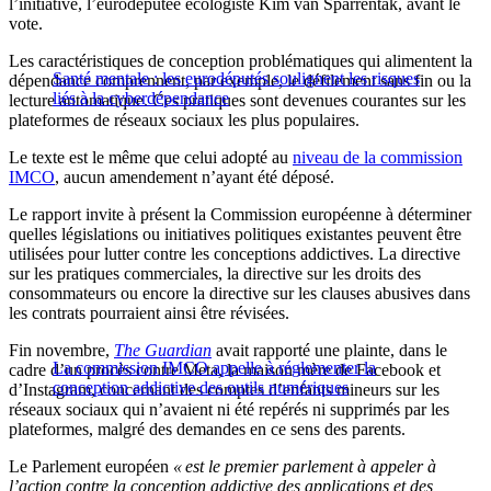
l’initiative, l’eurodéputée écologiste Kim van Sparrentak, avant le
vote.
Les caractéristiques de conception problématiques qui alimentent la
Santé mentale : les eurodéputés soulignent les risques
dépendance comprennent, par exemple, le défilement sans fin ou la
liés à la cyberdépendance
lecture automatique. Ces pratiques sont devenues courantes sur les
plateformes de réseaux sociaux les plus populaires.
Le texte est le même que celui adopté au
niveau de la commission
IMCO
, aucun amendement n’ayant été déposé.
Le rapport invite à présent la Commission européenne à déterminer
quelles législations ou initiatives politiques existantes peuvent être
utilisées pour lutter contre les conceptions addictives. La directive
sur les pratiques commerciales, la directive sur les droits des
consommateurs ou encore la directive sur les clauses abusives dans
les contrats pourraient ainsi être révisées.
Fin novembre,
The Guardian
avait rapporté une plainte, dans le
La commission IMCO appelle à réglementer la
cadre d’un procès contre Meta, la maison mère de Facebook et
conception addictive des outils numériques
d’Instagram, concernant des comptes d’enfants mineurs sur les
réseaux sociaux qui n’avaient ni été repérés ni supprimés par les
plateformes, malgré des demandes en ce sens des parents.
Le Parlement européen
« est le premier parlement à appeler à
l’action contre la conception addictive des applications et des