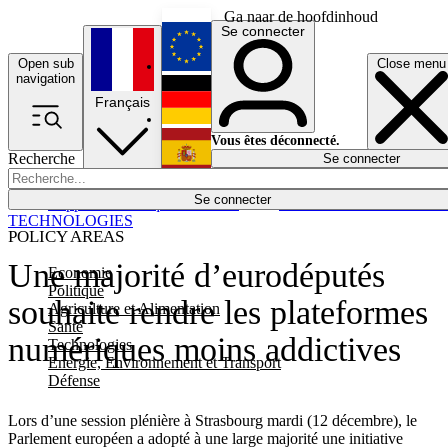
Ga naar de hoofdinhoud
Se connecter
Open sub
Close menu
English
navigation
Français
Deutsch
Vous êtes déconnecté.
Recherche
Se connecter
Español
Lumières éteintes
Se connecter
Rapporteur
Politique
Économie
Newsletters
Evénements
Em
TECHNOLOGIES
POLICY AREAS
Une majorité d’eurodéputés
Economie
Politique
souhaite rendre les plateformes
Agriculture et Alimentation
Santé
numériques moins addictives
Technologies
Energie, Environnement et Transport
Défense
Lors d’une session plénière à Strasbourg mardi (12 décembre), le
Parlement européen a adopté à une large majorité une initiative