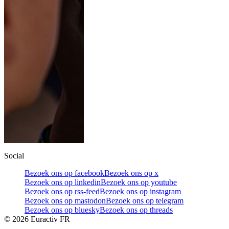
Social
Bezoek ons op facebook
Bezoek ons op x
Bezoek ons op linkedin
Bezoek ons op youtube
Bezoek ons op rss-feed
Bezoek ons op instagram
Bezoek ons op mastodon
Bezoek ons op telegram
Bezoek ons op bluesky
Bezoek ons op threads
©
2026
Euractiv FR