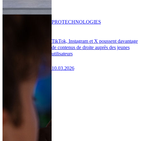
PRO
TECHNOLOGIES
TikTok, Instagram et X poussent davantage
de contenus de droite auprès des jeunes
utilisateurs
10.03.2026