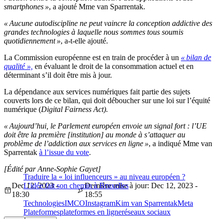
smartphones »
, a ajouté Mme van Sparrentak.
« Aucune autodiscipline ne peut vaincre la conception addictive des
grandes technologies à laquelle nous sommes tous soumis
quotidiennement »
, a-t-elle ajouté.
La Commission européenne est en train de procéder à un
« bilan de
qualité »,
en évaluant le droit de la consommation actuel et en
déterminant s’il doit être mis à jour.
La dépendance aux services numériques fait partie des sujets
couverts lors de ce bilan, qui doit déboucher sur une loi sur l’équité
numérique (
Digital Fairness Act
).
« Aujourd’hui, le Parlement européen envoie un signal fort : l’UE
doit être la première [institution] au monde à s’attaquer au
problème de l’addiction aux services en ligne »
, a indiqué Mme van
Sparrentak
à l’issue du vote
.
[Édité par Anne-Sophie Gayet]
Traduire la « loi influenceurs » au niveau européen ?
Dec 12, 2023 -
L’idée fait son chemin à Bruxelles
Dernière mise à jour: Dec 12, 2023 -
18:30
18:55
Technologies
IMCO
Instagram
Kim van Sparrentak
Meta
Plateformes
plateformes en ligne
réseaux sociaux