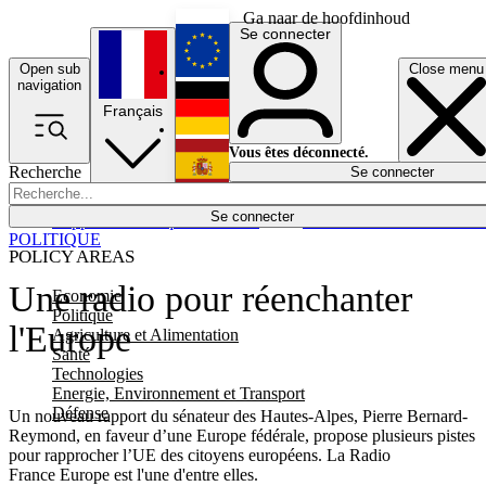
Ga naar de hoofdinhoud
Se connecter
Open sub
Close menu
English
navigation
Français
Deutsch
Vous êtes déconnecté.
Recherche
Se connecter
Español
Lumières éteintes
Se connecter
Rapporteur
Politique
Économie
Newsletters
Evénements
Em
POLITIQUE
POLICY AREAS
Une radio pour réenchanter
Economie
Politique
l'Europe
Agriculture et Alimentation
Santé
Technologies
Energie, Environnement et Transport
Défense
Un nouveau rapport du sénateur des Hautes-Alpes, Pierre Bernard-
Reymond, en faveur d’une Europe fédérale, propose plusieurs pistes
pour rapprocher l’UE des citoyens européens. La Radio
France Europe est l'une d'entre elles.