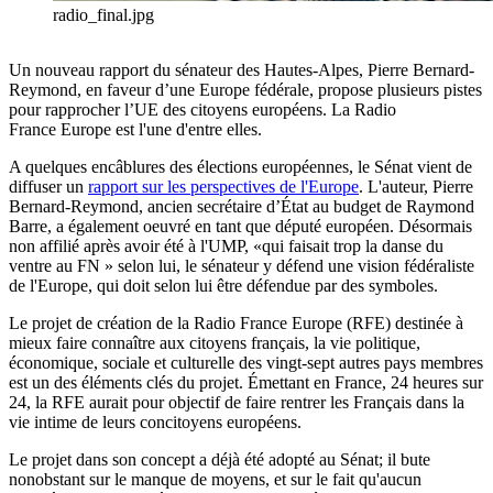
radio_final.jpg
Un nouveau rapport du sénateur des Hautes-Alpes, Pierre Bernard-
Reymond, en faveur d’une Europe fédérale, propose plusieurs pistes
pour rapprocher l’UE des citoyens européens. La Radio
France Europe est l'une d'entre elles.
A quelques encâblures des élections européennes, le Sénat vient de
diffuser un
rapport sur les perspectives de l'Europe
. L'auteur, Pierre
Bernard-Reymond, ancien secrétaire d’État au budget de Raymond
Barre, a également oeuvré en tant que député européen. Désormais
non affilié après avoir été à l'UMP, «qui faisait trop la danse du
ventre au FN » selon lui, le sénateur y défend une vision fédéraliste
de l'Europe, qui doit selon lui être défendue par des symboles.
Le projet de création de la Radio France Europe (RFE) destinée à
mieux faire connaître aux citoyens français, la vie politique,
économique, sociale et culturelle des vingt-sept autres pays membres
est un des éléments clés du projet. Émettant en France, 24 heures sur
24, la RFE aurait pour objectif de faire rentrer les Français dans la
vie intime de leurs concitoyens européens.
Le projet dans son concept a déjà été adopté au Sénat; il bute
nonobstant sur le manque de moyens, et sur le fait qu'aucun