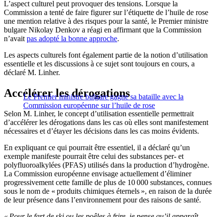
L’aspect culturel peut provoquer des tensions. Lorsque la
Commission a tenté de faire figurer sur l’étiquette de l’huile de rose
une mention relative à des risques pour la santé, le Premier ministre
bulgare Nikolay Denkov a réagi en affirmant que la Commission
n’avait
pas adopté la bonne approche
.
Les aspects culturels font également partie de la notion d’utilisation
essentielle et les discussions à ce sujet sont toujours en cours, a
déclaré M. Linher.
Accélérer les dérogations
Le Premier ministre bulgare gagne sa bataille avec la
Commission européenne sur l’huile de rose
Selon M. Linher, le concept d’utilisation essentielle permettrait
d’accélérer les dérogations dans les cas où elles sont manifestement
nécessaires et d’étayer les décisions dans les cas moins évidents.
En expliquant ce qui pourrait être essentiel, il a déclaré qu’un
exemple manifeste pourrait être celui des substances per- et
polyfluoroalkylées (PFAS) utilisés dans la production d’hydrogène.
La Commission européenne envisage actuellement d’éliminer
progressivement cette famille de plus de 10 000 substances, connues
sous le nom de « produits chimiques éternels », en raison de la durée
de leur présence dans l’environnement pour des raisons de santé.
« Pour le fart de ski ou les poêles à frire, je pense qu’il apparaît