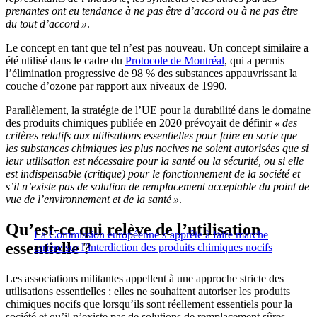
prenantes ont eu tendance à ne pas être d’accord ou à ne pas être
du tout d’accord »
.
Le concept en tant que tel n’est pas nouveau. Un concept similaire a
été utilisé dans le cadre du
Protocole de Montréal
, qui a permis
l’élimination progressive de 98 % des substances appauvrissant la
couche d’ozone par rapport aux niveaux de 1990.
Parallèlement, la stratégie de l’UE pour la durabilité dans le domaine
des produits chimiques publiée en 2020 prévoyait de définir
« des
critères relatifs aux utilisations essentielles pour faire en sorte que
les substances chimiques les plus nocives ne soient autorisées que si
leur utilisation est nécessaire pour la santé ou la sécurité, ou si elle
est indispensable (critique) pour le fonctionnement de la société et
s’il n’existe pas de solution de remplacement acceptable du point de
vue de l’environnement et de la santé »
.
Qu’est-ce qui relève de l’utilisation
La Commission européenne s’apprête à faire marche
essentielle ?
arrière sur l’interdiction des produits chimiques nocifs
Les associations militantes appellent à une approche stricte des
utilisations essentielles : elles ne souhaitent autoriser les produits
chimiques nocifs que lorsqu’ils sont réellement essentiels pour la
société et qu’il n’existe pas de solutions de remplacement sûres.