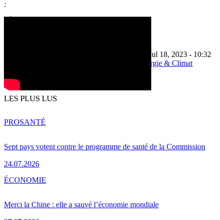
:
[Édité par Anne-Sophie Gayet]
Jul 17, 2023 - 16:00
Dernière mise à jour: Jul 18, 2023 - 10:32
Energie, Environnement et Transport
Energie & Climat
Produits Chimiques
règlement REACH
Print
Partager
LES PLUS LUS
PRO
SANTÉ
Sept pays votent contre le programme de santé de la Commission
24.07.2026
ÉCONOMIE
Merci la Chine : elle a sauvé l’économie mondiale