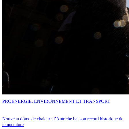
PRO
ENERGIE, ENVIRONNEMENT ET TRANSPORT
Nouveau dôme de chaleur : l’Autriche bat son record historique de
température