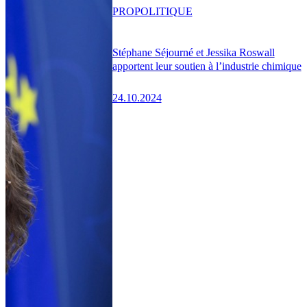
PRO
POLITIQUE
Stéphane Séjourné et Jessika Roswall
apportent leur soutien à l’industrie chimique
24.10.2024