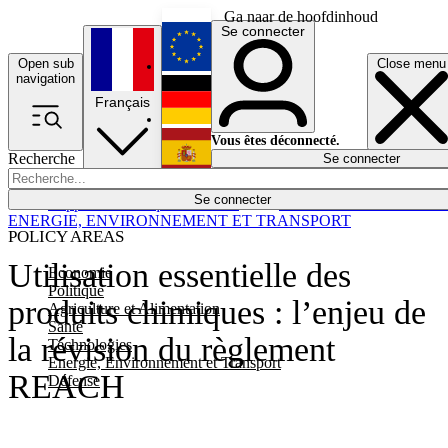
Ga naar de hoofdinhoud
Se connecter
Open sub
Close menu
English
navigation
Français
Deutsch
Vous êtes déconnecté.
Recherche
Se connecter
Español
Lumières éteintes
Se connecter
Rapporteur
Politique
Économie
Newsletters
Evénements
Em
ENERGIE, ENVIRONNEMENT ET TRANSPORT
POLICY AREAS
Utilisation essentielle des
Economie
Politique
produits chimiques : l’enjeu de
Agriculture et Alimentation
Santé
la révision du règlement
Technologies
Energie, Environnement et Transport
REACH
Défense