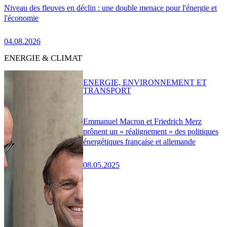
Niveau des fleuves en déclin : une double menace pour l'énergie et
l'économie
04.08.2026
ENERGIE & CLIMAT
ENERGIE, ENVIRONNEMENT ET
TRANSPORT
Emmanuel Macron et Friedrich Merz
prônent un « réalignement » des politiques
énergétiques française et allemande
08.05.2025