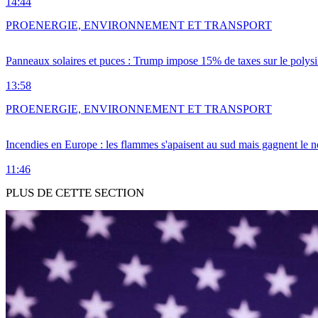
14:44
PRO
ENERGIE, ENVIRONNEMENT ET TRANSPORT
Panneaux solaires et puces : Trump impose 15% de taxes sur le polysi
13:58
PRO
ENERGIE, ENVIRONNEMENT ET TRANSPORT
Incendies en Europe : les flammes s'apaisent au sud mais gagnent le n
11:46
PLUS DE CETTE SECTION