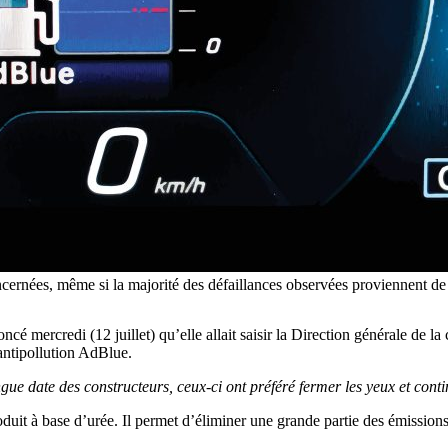
ncernées, même si la majorité des défaillances observées proviennent d
mercredi (12 juillet) qu’elle allait saisir la Direction générale de la
ntipollution AdBlue.
ue date des constructeurs, ceux-ci ont préféré fermer les yeux et conti
roduit à base d’urée. Il permet d’éliminer une grande partie des émiss