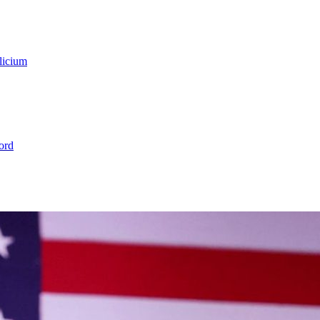
licium
ord