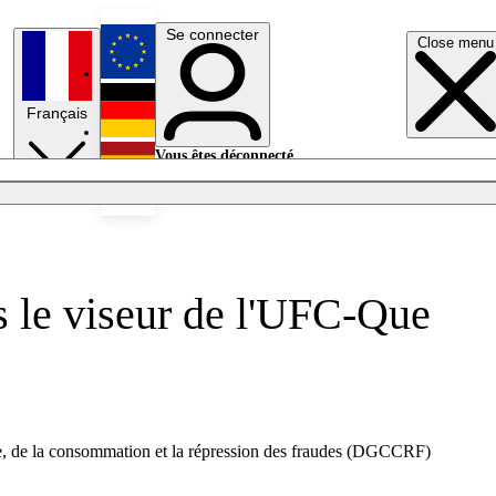
Se connecter
Close menu
English
Français
Deutsch
Vous êtes déconnecté.
Se connecter
Español
Lumières éteintes
s le viseur de l'UFC-Que
nce, de la consommation et la répression des fraudes (DGCCRF)