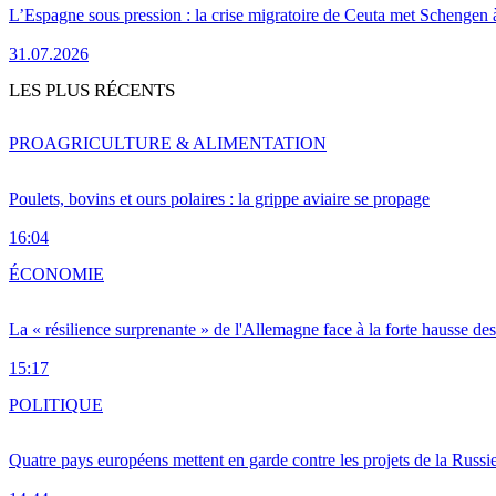
L’Espagne sous pression : la crise migratoire de Ceuta met Schengen 
31.07.2026
LES PLUS RÉCENTS
PRO
AGRICULTURE & ALIMENTATION
Poulets, bovins et ours polaires : la grippe aviaire se propage
16:04
ÉCONOMIE
La « résilience surprenante » de l'Allemagne face à la forte hausse de
15:17
POLITIQUE
Quatre pays européens mettent en garde contre les projets de la Russi