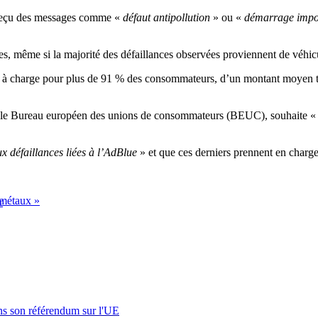
 reçu des messages comme «
défaut antipollution
» ou «
démarrage impo
es, même si la majorité des défaillances observées proviennent de véhic
te à charge pour plus de 91 % des consommateurs, d’un montant moyen t
via le Bureau européen des unions de consommateurs (BEUC), souhaite 
x défaillances liées à l’AdBlue
» et que ces derniers prennent en charg
 métaux »
r
s son référendum sur l'UE