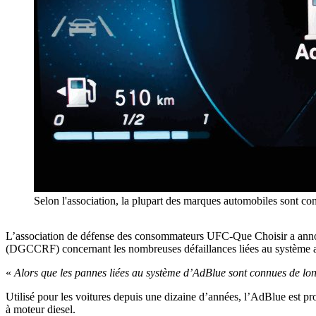
Selon l'association, la plupart des marques automobiles sont co
L’association de défense des consommateurs UFC-Que Choisir a annoncé 
(DGCCRF) concernant les nombreuses défaillances liées au système a
«
Alors que les pannes liées au système d’AdBlue sont connues de long
Utilisé pour les voitures depuis une dizaine d’années, l’AdBlue est p
à moteur diesel.