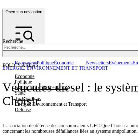
Open sub navigation
Recherche
Rapporteur
Politique
Économie
Newsletters
Evénements
Em
POLICY AREAS
ENERGIE, ENVIRONNEMENT ET TRANSPORT
Economie
Politique
Véhicules diesel : le syst
Agriculture et Alimentation
Santé
Choisir
Technologies
Energie, Environnement et Transport
Défense
L'association de défense des consommateurs UFC-Que Choisir a annonc
concernant les nombreuses défaillances liées au système antipollutio