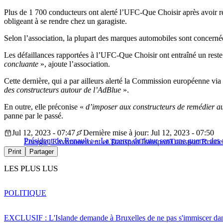
Plus de 1 700 conducteurs ont alerté l’UFC-Que Choisir après avoir
obligeant à se rendre chez un garagiste.
Selon l’association, la plupart des marques automobiles sont concerné
Les défaillances rapportées à l’UFC-Que Choisir ont entraîné un res
concluante
», ajoute l’association.
Cette dernière, qui a par ailleurs alerté la Commission européenne 
des constructeurs autour de l’AdBlue
».
En outre, elle préconise «
d’imposer aux constructeurs de remédier au
panne par le passé.
Jul 12, 2023 - 07:47
Dernière mise à jour: Jul 12, 2023 - 07:50
Président de Renault : « La guerre du futur sera une guerre des
Energie, Environnement et Transport
Transport
Transport Routie
Print
Partager
LES PLUS LUS
POLITIQUE
EXCLUSIF : L'Islande demande à Bruxelles de ne pas s'immiscer dan