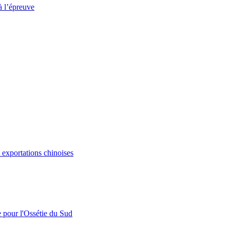
à l’épreuve
s exportations chinoises
e pour l'Ossétie du Sud