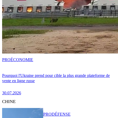
PRO
ÉCONOMIE
Pourquoi l'Ukraine prend pour cible la plus grande plateforme de
vente en ligne russe
30.07.2026
CHINE
PRO
DÉFENSE