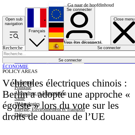
Ga naar de hoofdinhoud
Se connecter
Open sub
Close menu
English
navigation
Français
Deutsch
Vous êtes déconnecté.
Recherche
Se connecter
Español
Lumières éteintes
Se connecter
Rapporteur
Politique
Économie
Newsletters
Evénements
Em
ÉCONOMIE
POLICY AREAS
Véhicules électriques chinois :
Economie
Politique
Berlin a adopté une approche «
Agriculture et Alimentation
Santé
égoïste » lors du vote sur les
Technologies
Energie, Environnement et Transport
droits de douane de l’UE
Défense