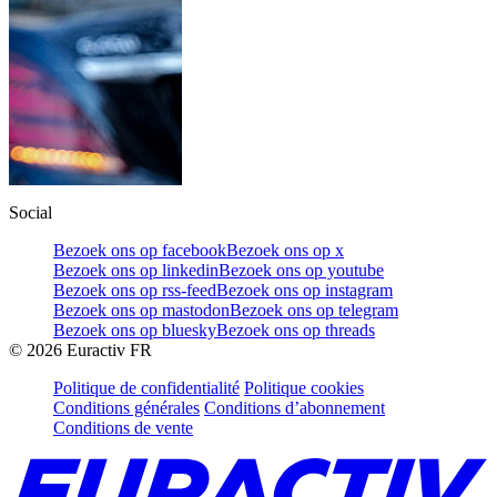
Social
Bezoek ons op facebook
Bezoek ons op x
Bezoek ons op linkedin
Bezoek ons op youtube
Bezoek ons op rss-feed
Bezoek ons op instagram
Bezoek ons op mastodon
Bezoek ons op telegram
Bezoek ons op bluesky
Bezoek ons op threads
©
2026
Euractiv FR
Politique de confidentialité
Politique cookies
Conditions générales
Conditions d’abonnement
Conditions de vente