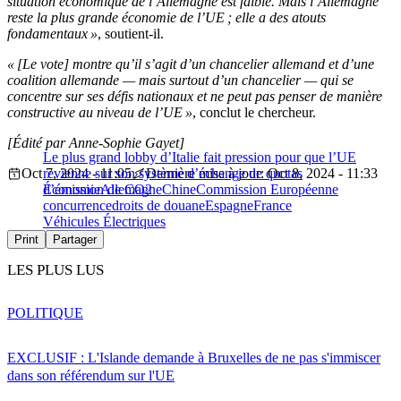
situation économique de l’Allemagne est faible. Mais l’Allemagne
reste la plus grande économie de l’UE ; elle a des atouts
fondamentaux »
, soutient-il.
« [Le vote] montre qu’il s’agit d’un chancelier allemand et d’une
coalition allemande — mais surtout d’un chancelier — qui se
concentre sur ses défis nationaux et ne peut pas penser de manière
constructive au niveau de l’UE »
, conclut le chercheur.
[Édité par Anne-Sophie Gayet]
Le plus grand lobby d’Italie fait pression pour que l’UE
Oct 7, 2024 - 11:05
revienne sur son système d’échange de quotas
Dernière mise à jour: Oct 8, 2024 - 11:33
d’émission de CO2
Économie
Allemagne
Chine
Commission Européenne
concurrence
droits de douane
Espagne
France
Véhicules Électriques
Print
Partager
LES PLUS LUS
POLITIQUE
EXCLUSIF : L'Islande demande à Bruxelles de ne pas s'immiscer
dans son référendum sur l'UE