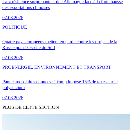
La « résilience surprenante » de l'Allemagne face à la forte hausse
des exportations chinoises
07.08.2026
POLITIQUE
Quatre pays européens mettent en garde contre les projets de la
Russie pour l'Ossétie du Sud
07.08.2026
PRO
ENERGIE, ENVIRONNEMENT ET TRANSPORT
Panneaux solaires et puces : Trump impose 15% de taxes sur le
polysilicium
07.08.2026
PLUS DE CETTE SECTION