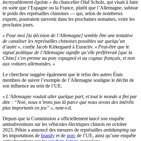
incroyablement égoïste »
du chancelier Olaf Scholz, qui visait à faire
en sorte que l’Espagne ou la France, plutôt que l’Allemagne, subisse
le poids des représailles chinoises — qui, selon de nombreux
experts, pourraient survenir dans les prochaines semaines, voire les
prochains jours.
« Pour moi [la décision de l’Allemagne] semble être une tentative
de canaliser les représailles chinoises possibles sur quelqu’un
d’autre »
, confie Jacob Kirkegaard à Euractiv.
« Peut-être que le
signal politique de l’Allemagne signifie qu’elle préférerait [que la
Chine] s’en prenne au porc espagnol et au cognac français, et non
aux voitures allemandes. »
Le chercheur suggère également que le refus des autres États
membres de suivre l’exemple de l’Allemagne souligne le déclin de
son influence au sein de l’UE.
« L’Allemagne voulait aller quelque part, et tout le monde a fini par
dire : “Non, nous n’irons pas là parce que nous avons des intérêts
plus importants en jeu” »
, note-t-il.
Depuis que la Commission a officiellement lancé son enquête
antisubventions sur les véhicules électriques chinois en octobre
2023, Pékin a annoncé des mesures de représailles
antidumping
sur
les importations de
brandy
et de
porc
de l’UE, ainsi qu’une enquête