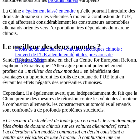
antisubventions sur les
produits laitiers
européens.
La Chine
a également laissé entendre
qu’elle pourrait introduire des
droits de douane sur les véhicules à moteur à combustion de l’UE,
ce qui affecterait considérablement les constructeurs automobiles
allemands orientés vers l’exportation, très dépendants du marché
chinois.
Le meilleur des deux mondes ?
Droits de douane sur les véhicules électriques chinois :
feu vert de l’UE attendu en dépit des pressions de
Sander Tordoir, économiste en chef au Centre for European Reform,
Berlin et Pékin
explique à Euractiv que l’Allemagne pourrait potentiellement
profiter du
« meilleur des deux mondes »
en bénéficiant des
avantages qu’apporteront les droits de douane de l’UE tout en
évitant les effets négatifs des représailles chinoises.
Cependant, il a également averti que, indépendamment du fait que la
Chine prenne des mesures de rétorsion contre les véhicules à moteur
à combustion allemands, les constructeurs automobiles allemands
sont confrontés à de profonds problèmes structurels.
« Ce secteur d’activité est de toute façon en recul : le seul dommage
[des droits de douane chinois sur les voitures allemandes] serait
l’accélération d’un modèle commercial en déclin consistant à
vendre des véhicules de luxe à moteur à combustion interne