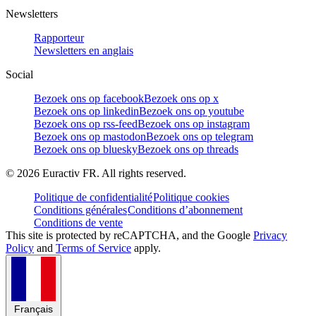
Newsletters
Rapporteur
Newsletters en anglais
Social
Bezoek ons op facebook
Bezoek ons op x
Bezoek ons op linkedin
Bezoek ons op youtube
Bezoek ons op rss-feed
Bezoek ons op instagram
Bezoek ons op mastodon
Bezoek ons op telegram
Bezoek ons op bluesky
Bezoek ons op threads
©
2026
Euractiv FR. All rights reserved.
Politique de confidentialité
Politique cookies
Conditions générales
Conditions d’abonnement
Conditions de vente
This site is protected by reCAPTCHA, and the Google
Privacy
Policy
and
Terms of Service
apply.
Français