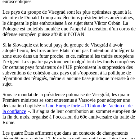
eurosceptiques.
Les pays du groupe de Visegrád sont les plus optimistes quant à la
victoire de Donald Trump aux élections présidentielles américaines,
le dirigeant le plus enthousiaste à ce sujet étant Viktor Orbán. La
Pologne est toutefois inquiète que l’appel à la création d’un corps de
défense européen puisse affaiblir l’OTAN.
Si la Slovaquie est le seul pays du groupe de Visegrád à avoir
adopté l’euro, les trois autres États n’ont pas l’intention d’intégrer la
zone euro dans un futur proche, et ce, même si les traités européens
l’exigent. Les quatre pays touchent malgré tout des fonds européens.
Or certains pays fondateurs de l’UE préconisent la suppression des
subventions de cohésion aux pays qui s’opposent à la politique de
répartition des réfugiés, même si aucune base juridique n’existe à ce
sujet.
Sous le mandat de la présidence polonaise de Visegrád, les quatre
Premiers ministres se sont entretenus à Varsovie pour adopter une
déclaration baptisée «
Une Europe forte – l’Union de l’action et de
la confiance
». Il s’agira de leur contribution au sommet européen de
la fin du mois, organisé à l’occasion du 60e anniversaire du traité de
Rome.
Les quatre États affirment que dans un contexte de changements
géopolitiques rapides, l’UE reste le meilleur outil pour faire face aux