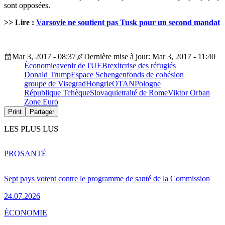
sont opposées.
>> Lire :
Varsovie ne soutient pas Tusk pour un second mandat
Mar 3, 2017 - 08:37
Dernière mise à jour: Mar 3, 2017 - 11:40
Économie
avenir de l'UE
Brexit
crise des réfugiés
Donald Trump
Espace Schengen
fonds de cohésion
groupe de Visegrad
Hongrie
OTAN
Pologne
République Tchèque
Slovaquie
traité de Rome
Viktor Orban
Zone Euro
Print
Partager
LES PLUS LUS
PRO
SANTÉ
Sept pays votent contre le programme de santé de la Commission
24.07.2026
ÉCONOMIE