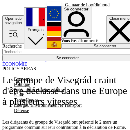
Ga naar de hoofdinhoud
Se connecter
Open sub
Close menu
English
navigation
Français
Deutsch
Vous êtes déconnecté.
Recherche
Se connecter
Español
Lumières éteintes
Se connecter
Rapporteur
Politique
Économie
Newsletters
Evénements
Em
ÉCONOMIE
POLICY AREAS
Le groupe de Visegrád craint
Economie
Politique
d'être déclassé dans une Europe
Agriculture et Alimentation
Santé
à plusieurs vitesses
Technologies
Energie, Environnement et Transport
Défense
Les dirigeants du groupe de Visegrád ont présenté le 2 mars un
programme commun sur leur contribution à la déclaration de Rome.