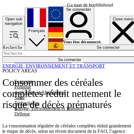
Ga naar de hoofdinhoud
Se connecter
Open sub
Close menu
English
navigation
Français
Deutsch
Vous êtes déconnecté.
Recherche
Se connecter
Español
Lumières éteintes
Se connecter
Rapporteur
Politique
Économie
Newsletters
Evénements
Em
ENERGIE, ENVIRONNEMENT ET TRANSPORT
POLICY AREAS
Consommer des céréales
Economie
Politique
complètes réduit nettement le
Agriculture et Alimentation
Santé
risque de décès prématurés
Technologies
Energie, Environnement et Transport
Défense
La consommation régulière de céréales complètes réduit grandement
le risque de décès, selon un récent document de la FAO, l’agence