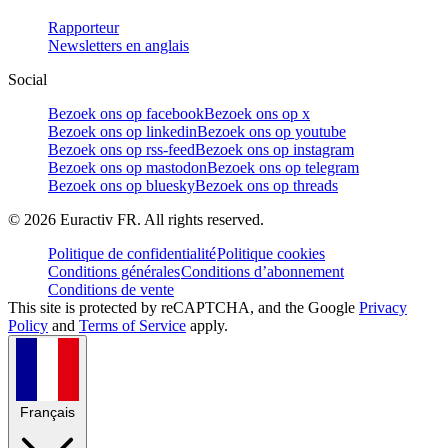
Rapporteur
Newsletters en anglais
Social
Bezoek ons op facebook
Bezoek ons op x
Bezoek ons op linkedin
Bezoek ons op youtube
Bezoek ons op rss-feed
Bezoek ons op instagram
Bezoek ons op mastodon
Bezoek ons op telegram
Bezoek ons op bluesky
Bezoek ons op threads
©
2026
Euractiv FR. All rights reserved.
Politique de confidentialité
Politique cookies
Conditions générales
Conditions d’abonnement
Conditions de vente
This site is protected by reCAPTCHA, and the Google
Privacy
Policy
and
Terms of Service
apply.
Français