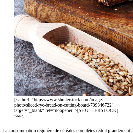
[<a href="https://www.shutterstock.com/image-
photo/sliced-rye-bread-on-cutting-board-739346722"
target="_blank" rel="noopener">[SHUTTERSTOCK]
</a>]
La consommation régulière de céréales complètes réduit grandement