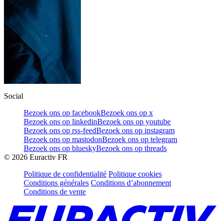
Social
Bezoek ons op facebook
Bezoek ons op x
Bezoek ons op linkedin
Bezoek ons op youtube
Bezoek ons op rss-feed
Bezoek ons op instagram
Bezoek ons op mastodon
Bezoek ons op telegram
Bezoek ons op bluesky
Bezoek ons op threads
©
2026
Euractiv FR
Politique de confidentialité
Politique cookies
Conditions générales
Conditions d’abonnement
Conditions de vente