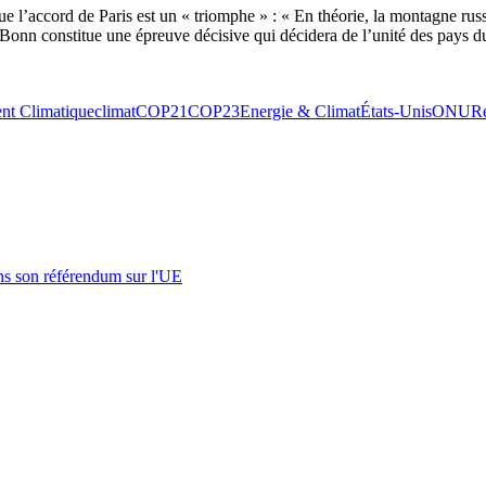
ue l’accord de Paris est un « triomphe » : « En théorie, la montagne russ
 Bonn constitue une épreuve décisive qui décidera de l’unité des pays d
t Climatique
climat
COP21
COP23
Energie & Climat
États-Unis
ONU
R
s son référendum sur l'UE