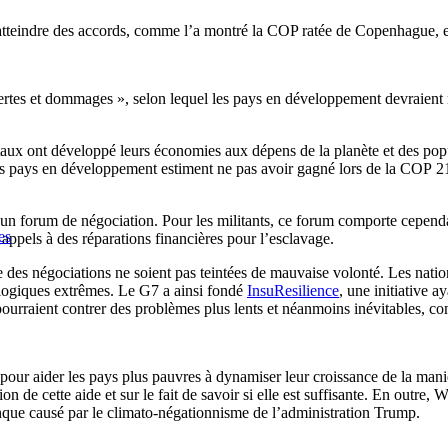
d’atteindre des accords, comme l’a montré la COP ratée de Copenhague, 
 pertes et dommages », selon lequel les pays en développement devraien
taux ont développé leurs économies aux dépens de la planète et des po
ns pays en développement estiment ne pas avoir gagné lors de la COP 21,
 un forum de négociation. Pour les militants, ce forum comporte cepen
es
appels à des réparations financières pour l’esclavage.
ste des négociations ne soient pas teintées de mauvaise volonté. Les na
ologiques extrêmes. Le G7 a ainsi fondé
InsuResilience
, une initiative 
pourraient contrer des problèmes plus lents et néanmoins inévitables, 
 pour aider les pays plus pauvres à dynamiser leur croissance de la man
 de cette aide et sur le fait de savoir si elle est suffisante. En outre, 
anque causé par le climato-négationnisme de l’administration Trump.