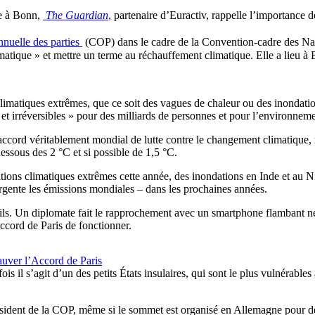
re à Bonn,
The Guardian
,
partenaire d’Euractiv, rappelle l’importance de
nnuelle des parties
(COP) dans le cadre de la Convention-cadre des Na
atique » et mettre un terme au réchauffement climatique. Elle a lieu 
climatiques extrêmes, que ce soit des vagues de chaleur ou des inondat
et irréversibles » pour des milliards de personnes et pour l’environneme
accord véritablement mondial de lutte contre le changement climatique, m
essous des 2 °C et si possible de 1,5 °C.
ditions climatiques extrêmes cette année, des inondations en Inde et au N
urgente les émissions mondiales – dans les prochaines années.
ails. Un diplomate fait le rapprochement avec un smartphone flambant n
accord de Paris de fonctionner.
auver l’Accord de Paris
is il s’agit d’un des petits États insulaires, qui sont le plus vulnérabl
sident de la COP, même si le sommet est organisé en Allemagne pour des 