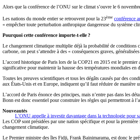
Alors que la conférence de l’ONU sur le climat s’ouvre le 6 novemb
ème
Les nations du monde entier se retrouvent pour la 23
conférence a
« empêcher toute perturbation anthropique dangereuse du système clim
Pourquoi cette conférence importe-t-elle ?
Le changement climatique multiplie déjà la probabilité de conditions 
carbone, on peut s’attendre à des « conséquences graves, généralisées 
L’accord historique de Paris lors de la COP21 en 2015 est le premier 
significative pour maintenir la hausse des températures mondiales en d
Toutes les preuves scientifiques et tous les dégâts causés par des con
aux États-Unis et en Europe, indiquent qu’il faut réduire de manière 
L’accord de Paris énonce des principes, mais n’entre pas dans les dét
Bonn est donc essentiel pour construire les règles qui permettront à l’
Nouveautés
L’ONU appelle à investir davantage dans la technologie pour s
Les COP sont présidées par une nation spécifique et pour la première fo
changement climatique.
Le Premier ministre des îles Fidji, Frank Bainimarama, est donc le pré