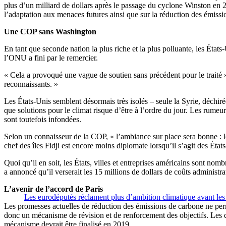
plus d’un milliard de dollars après le passage du cyclone Winston en 
l’adaptation aux menaces futures ainsi que sur la réduction des émissi
Une COP sans Washington
En tant que seconde nation la plus riche et la plus polluante, les État
l’ONU a fini par le remercier.
« Cela a provoqué une vague de soutien sans précédent pour le traité »,
reconnaissants. »
Les États-Unis semblent désormais très isolés – seule la Syrie, déchiré
que solutions pour le climat risque d’être à l’ordre du jour. Les rumeu
sont toutefois infondées.
Selon un connaisseur de la COP, « l’ambiance sur place sera bonne : l
chef des îles Fidji est encore moins diplomate lorsqu’il s’agit des Éta
Quoi qu’il en soit, les États, villes et entreprises américains sont n
a annoncé qu’il verserait les 15 millions de dollars de coûts administ
L’avenir de l’accord de Paris
Les eurodéputés réclament plus d’ambition climatique avant l
Les promesses actuelles de réduction des émissions de carbone ne per
donc un mécanisme de révision et de renforcement des objectifs. Les d
mécanisme devrait être finalisé en 2019.