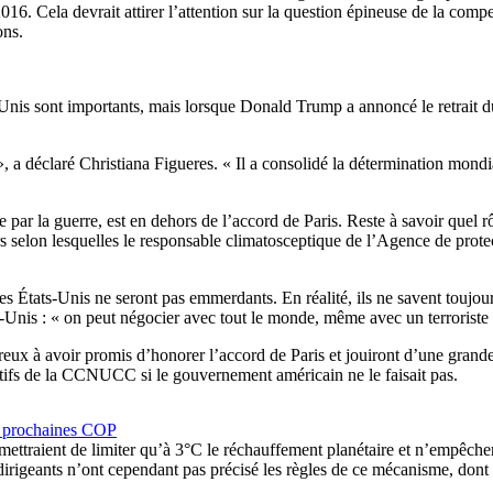
2016. Cela devrait attirer l’attention sur la question épineuse de la c
ons.
s-Unis sont importants, mais lorsque Donald Trump a annoncé le retrait d
 a déclaré Christiana Figueres. « Il a consolidé la détermination mondia
e par la guerre, est en dehors de l’accord de Paris. Reste à savoir quel
rs selon lesquelles le responsable climatosceptique de l’Agence de prote
es États-Unis ne seront pas emmerdants. En réalité, ils ne savent toujo
ts-Unis : « on peut négocier avec tout le monde, même avec un terroriste 
ombreux à avoir promis d’honorer l’accord de Paris et jouiront d’une gr
ratifs de la CCNUCC si le gouvernement américain ne le faisait pas.
es prochaines COP
mettraient de limiter qu’à 3°C le réchauffement planétaire et n’empêch
irigeants n’ont cependant pas précisé les règles de ce mécanisme, dont