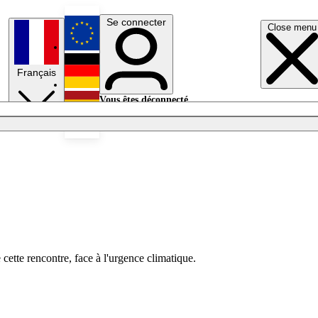
Se connecter
Close menu
English
Français
Deutsch
Vous êtes déconnecté.
Se connecter
Español
Lumières éteintes
 cette rencontre, face à l'urgence climatique.