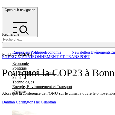
Open sub navigation
Recherche
Rapporteur
Politique
Économie
Newsletters
Evénements
Em
POLICY AREAS
ENERGIE, ENVIRONNEMENT ET TRANSPORT
Economie
Politique
Pourquoi la COP23 à Bonn 
Agriculture et Alimentation
Santé
Technologies
Energie, Environnement et Transport
Défense
Alors que la conférence de l’ONU sur le climat s’ouvre le 6 novemb
Damian Carrington
The Guardian