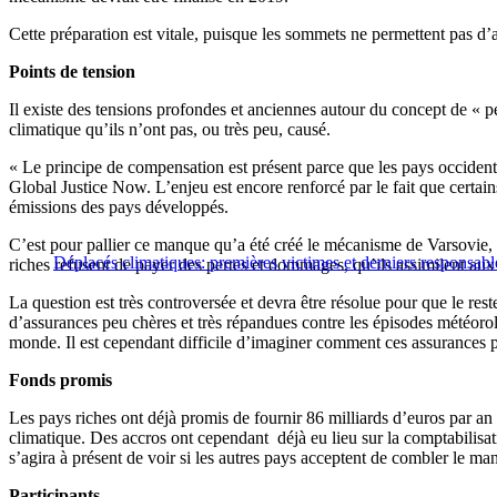
Cette préparation est vitale, puisque les sommets ne permettent pas 
Points de tension
Il existe des tensions profondes et anciennes autour du concept de «
climatique qu’ils n’ont pas, ou très peu, causé.
« Le principe de compensation est présent parce que les pays occiden
Global Justice Now. L’enjeu est encore renforcé par le fait que certai
émissions des pays développés.
C’est pour pallier ce manque qu’a été créé le mécanisme de Varsovie,
Déplacés climatiques: premières victimes et derniers responsabl
riches refusent de payer des pertes et dommages, qu’ils assimilent aux 
La question est très controversée et devra être résolue pour que le re
d’assurances peu chères et très répandues contre les épisodes météor
monde. Il est cependant difficile d’imaginer comment ces assurances 
Fonds promis
Les pays riches ont déjà promis de fournir 86 milliards d’euros par an
climatique. Des accros ont cependant déjà eu lieu sur la comptabilisation
s’agira à présent de voir si les autres pays acceptent de combler le m
Participants