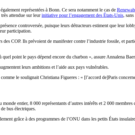
nt également représentées à Bonn. Ce sera notamment le cas de
Renewabl
très attendue sur leur
initiative pour l’engagement des États-Unis
, sans
 présence controversée, puisque leurs détracteurs estiment que leur lobby
ur participation.
rs des COP. Ils prévoient de manifester contre l’industrie fossile, et par
 à quel point le pays dépend encore du charbon », assure Annalena Baerb
ugmentent leurs ambitions et l’aide aux pays vulnérables.
me le soulignait Christiana Figueres : « [l’accord de]Paris concerne t
onde entier, 8 000 représentants d’autres intérêts et 2 000 membres de
de bus électriques.
lement grâce à des programmes de l’ONU dans les petits États insulaires,