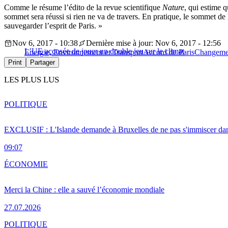
Comme le résume l’édito de la revue scientifique
Nature
, qui estime q
sommet sera réussi si rien ne va de travers. En pratique, le sommet de
sauvegarder l’esprit de Paris. »
Nov 6, 2017 - 10:38
Dernière mise à jour: Nov 6, 2017 - 12:56
L’UE accusée de jouer un double jeu sur le climat
Energie, Environnement et Transport
Accord de Paris
Changemen
Print
Partager
LES PLUS LUS
POLITIQUE
EXCLUSIF : L'Islande demande à Bruxelles de ne pas s'immiscer dan
09:07
ÉCONOMIE
Merci la Chine : elle a sauvé l’économie mondiale
27.07.2026
POLITIQUE