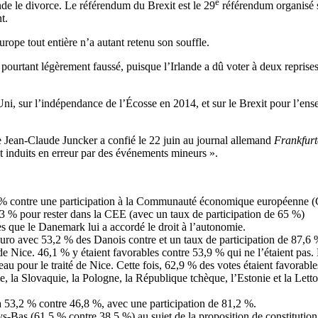
e
de le divorce. Le référendum du Brexit est le 29
référendum organisé s
t.
urope tout entière n’a autant retenu son souffle.
e pourtant légèrement faussé, puisque l’Irlande a dû voter à deux reprise
, sur l’indépendance de l’Écosse en 2014, et sur le Brexit pour l’ens
e Jean-Claude Juncker a confié le 22 juin au journal allemand
Frankfurt
t induits en erreur par des événements mineurs ».
 contre une participation à la Communauté économique européenne (C
 % pour rester dans la CEE (avec un taux de participation de 65 %)
s que le Danemark lui a accordé le droit à l’autonomie.
uro avec 53,2 % des Danois contre et un taux de participation de 87,6 
 de Nice. 46,1 % y étaient favorables contre 53,9 % qui ne l’étaient pas.
au pour le traité de Nice. Cette fois, 62,9 % des votes étaient favorable
ie, la Slovaquie, la Pologne, la République tchèque, l’Estonie et la Lett
à 53,2 % contre 46,8 %, avec une participation de 81,2 %.
s-Bas (61,5 % contre 38,5 %) au sujet de la proposition de constitutio