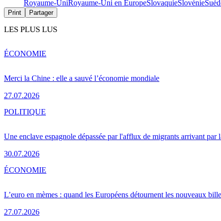
Royaume-Uni
Royaume-Uni en Europe
Slovaquie
Slovénie
Suèd
Print
Partager
LES PLUS LUS
ÉCONOMIE
Merci la Chine : elle a sauvé l’économie mondiale
27.07.2026
POLITIQUE
Une enclave espagnole dépassée par l'afflux de migrants arrivant par 
30.07.2026
ÉCONOMIE
L’euro en mèmes : quand les Européens détournent les nouveaux bille
27.07.2026