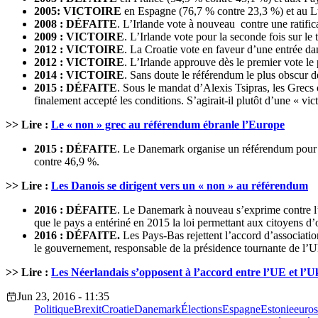
2005: VICTOIRE
en Espagne (76,7 % contre 23,3 %) et au L
2008 :
DÉFAITE
. L’Irlande vote à nouveau contre une ratific
2009 :
VICTOIRE
. L’Irlande vote pour la seconde fois sur le
2012 : VICTOIRE
. La Croatie vote en faveur d’une entrée d
2012 :
VICTOIRE
. L’Irlande approuve dès le premier vote l
2014 : VICTOIRE
. Sans doute le référendum le plus obscur d
2015 : DÉFAITE
. Sous le mandat d’Alexis Tsipras, les Grecs
finalement accepté les conditions. S’agirait-il plutôt d’une « vict
>> Lire
:
Le « non » grec au référendum ébranle l’Europe
2015 :
DÉFAITE
. Le Danemark organise un référendum pour la
contre 46,9 %.
>> Lire
:
Les Danois se dirigent vers un « non » au référendum
2016 :
DÉFAITE
. Le Danemark à nouveau s’exprime contre l’
que le pays a entériné en 2015 la loi permettant aux citoyens d’
2016 : DÉFAITE.
Les Pays-Bas rejettent l’accord d’associati
le gouvernement, responsable de la présidence tournante de l’
>> Lire :
Les Néerlandais s’opposent à l’accord entre l’UE et l’U
Jun 23, 2016 - 11:35
Politique
Brexit
Croatie
Danemark
Élections
Espagne
Estonie
euros