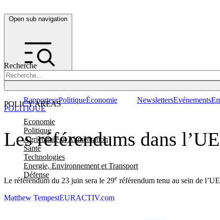
Open sub navigation
Recherche
Rapporteur
Politique
Économie
Newsletters
Evénements
Em
POLICY AREAS
POLITIQUE
Economie
Politique
Les référendums dans l’UE:
Agriculture et Alimentation
Santé
Technologies
Energie, Environnement et Transport
Défense
e
Le référendum du 23 juin sera le 29
référendum tenu au sein de l’UE
Matthew Tempest
EURACTIV.com