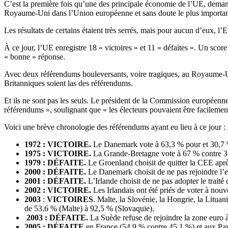
C’est la première fois qu’une des principale économie de l’UE, deman
Royaume-Uni dans l’Union européenne et sans doute le plus importan
Les résultats de certains étaient très serrés, mais pour aucun d’eux, l’E
À ce jour, l’UE enregistre 18 « victoires » et 11 « défaites ». Un scor
« bonne » réponse.
Avec deux référendums bouleversants, voire tragiques, au Royaume-Uni
Britanniques soient las des référendums.
Et ils ne sont pas les seuls. Le président de la Commission européenn
référendums », soulignant que « les électeurs pouvaient être facilemen
Voici une brève chronologie des référendums ayant eu lieu à ce jour :
1972 : VICTOIRE.
Le Danemark vote à 63,3 % pour et 30,7 %
1975 : VICTOIRE.
La Grande-Bretagne vote à 67 % contre 33
1979 : DÉFAITE.
Le Groenland choisit de quitter la CEE aprè
2000 : DÉFAITE.
Le Danemark choisit de ne pas rejoindre l’e
2001 : DÉFAITE.
L’Irlande choisit de ne pas adopter le traité
2002 : VICTOIRE.
Les Irlandais ont été priés de voter à nouve
2003
:
VICTOIRES
. Malte, la Slovénie, la Hongrie, la Lituan
de 53,6 % (Malte) à 92,5 % (Slovaquie).
2003 : DÉFAITE.
La Suède refuse de rejoindre la zone euro 
2005 :
DÉFAITE
en France (54,9 % contre 45,1 %) et aux Pay