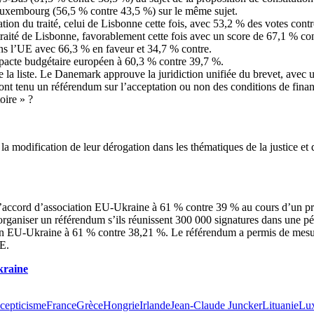
uxembourg (56,5 % contre 43,5 %) sur le même sujet.
ation du traité, celui de Lisbonne cette fois, avec 53,2 % des votes cont
 traité de Lisbonne, favorablement cette fois avec un score de 67,1 % co
ans l’UE avec 66,3 % en faveur et 34,7 % contre.
e pacte budgétaire européen à 60,3 % contre 39,7 %.
e la liste. Le Danemark approuve la juridiction unifiée du brevet, avec 
 ont tenu un référendum sur l’acceptation ou non des conditions de fina
oire » ?
 modification de leur dérogation dans les thématiques de la justice et 
accord d’association EU-Ukraine à 61 % contre 39 % au cours d’un pre
organiser un référendum s’ils réunissent 300 000 signatures dans une pét
on EU-Ukraine à 61 % contre 38,21 %. Le référendum a permis de mesure
UE.
kraine
cepticisme
France
Grèce
Hongrie
Irlande
Jean-Claude Juncker
Lituanie
Lu