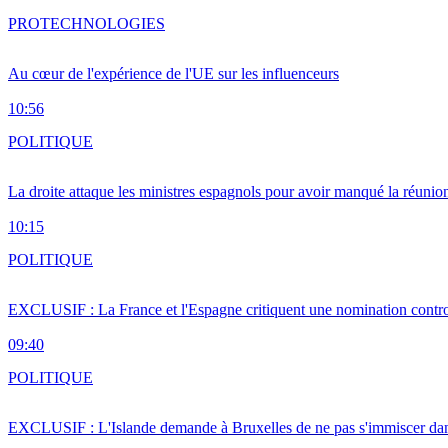
PRO
TECHNOLOGIES
Au cœur de l'expérience de l'UE sur les influenceurs
10:56
POLITIQUE
La droite attaque les ministres espagnols pour avoir manqué la réunio
10:15
POLITIQUE
EXCLUSIF : La France et l'Espagne critiquent une nomination cont
09:40
POLITIQUE
EXCLUSIF : L'Islande demande à Bruxelles de ne pas s'immiscer dan