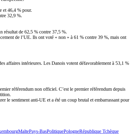
re et 46,4 % pour.
ntre 32,9 %.
un résultat de 62,5 % contre 37,5 %.
ncement de l’UE. Ils ont voté « non » à 61 % contre 39 %, mais ont
des affaires intérieures. Les Danois votent défavorablement à 53,1 %
mier référendum non officiel. C’est le premier référendum depuis
ition.
r le sentiment anti-UE et a été un coup brutal et embarrassant pour
xembourg
Malte
Pays-Bas
Politique
Pologne
République Tchèque