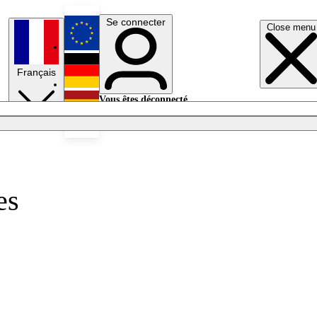
Se connecter
Close menu
English
Français
Deutsch
Vous êtes déconnecté.
Se connecter
Español
Lumières éteintes
es